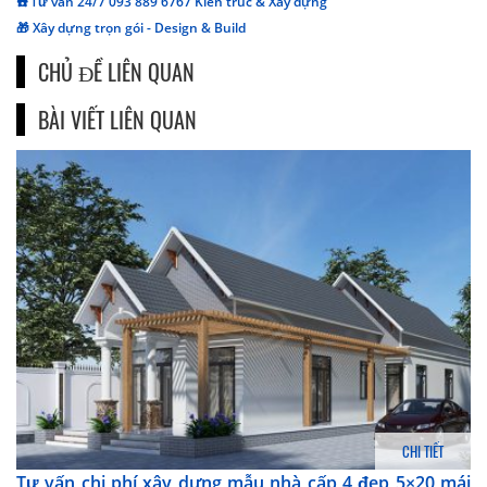
☎️ Tư vấn 24/7 093 889 6767 Kiến trúc & Xây dựng
🎁 Xây dựng trọn gói - Design & Build
CHỦ ĐỀ LIÊN QUAN
BÀI VIẾT LIÊN QUAN
CHI TIẾT
Tư vấn chi phí xây dựng mẫu nhà cấp 4 đẹp 5×20 mái