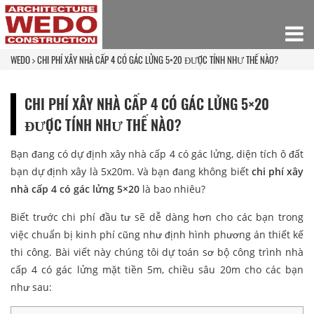
WEDO
CHI PHÍ XÂY NHÀ CẤP 4 CÓ GÁC LỬNG 5×20 ĐƯỢC TÍNH NHƯ THẾ NÀO?
CHI PHÍ XÂY NHÀ CẤP 4 CÓ GÁC LỬNG 5×20
ĐƯỢC TÍNH NHƯ THẾ NÀO?
Bạn đang có dự định xây nhà cấp 4 có gác lửng, diện tích ô đất
bạn dự định xây là 5x20m. Và bạn đang không biết
chi phí xây
nhà cấp 4 có gác lửng 5×20
là bao nhiêu?
Biết trước chi phí đầu tư sẽ dễ dàng hơn cho các bạn trong
việc chuẩn bị kinh phí cũng như định hình phương án thiết kế
thi công. Bài viết này chúng tôi dự toán sơ bộ công trình nhà
cấp 4 có gác lửng mặt tiền 5m, chiều sâu 20m cho các bạn
như sau: