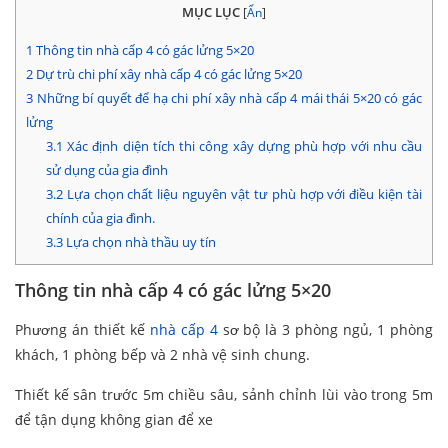
MỤC LỤC
[
Ẩn
]
1
Thông tin nhà cấp 4 có gác lửng 5×20
2
Dự trù chi phí xây nhà cấp 4 có gác lửng 5×20
3
Những bí quyết để hạ chi phí xây nhà cấp 4 mái thái 5×20 có gác
lửng
3.1
Xác định diện tích thi công xây dựng phù hợp với nhu cầu
sử dụng của gia đình
3.2
Lựa chọn chất liệu nguyên vật tư phù hợp với điều kiện tài
chính của gia đình.
3.3
Lựa chọn nhà thầu uy tín
Thông tin nhà cấp 4 có gác lửng 5×20
Phương án thiết kế
nhà cấp 4
sơ bộ là 3 phòng ngủ, 1 phòng
khách, 1 phòng bếp và 2 nhà vệ sinh chung.
Thiết kế sân trước 5m chiều sâu, sảnh chỉnh lùi vào trong 5m
để tận dụng không gian để xe