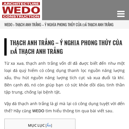
WEDO
THẠCH ANH TRẮNG – Ý NGHĨA PHONG THỦY CỦA ĐÁ THẠCH ANH TRẮNG
THẠCH ANH TRẮNG – Ý NGHĨA PHONG THỦY CỦA
ĐÁ THẠCH ANH TRẮNG
Từ xa xưa, thạch anh trắng vốn dĩ đã được biết đến như một
loại đá quý hiếm có công dụng thanh lọc nguồn năng lượng
xấu, thu hút nguồn năng lượng tích cực và xua đuổi tà khí.
Bên cạnh đó, nó còn giúp bạn có sức khỏe dồi dào, tinh thần
tập trung, chống lại bệnh tật
.
Vậy đá thạch anh trắng là gì mà lại có công dụng tuyệt vời đến
thế? Hãy cũng
WEDO
tìm hiểu thông tin qua bài viết sau
.
MỤC LỤC
[
Ẩn
]