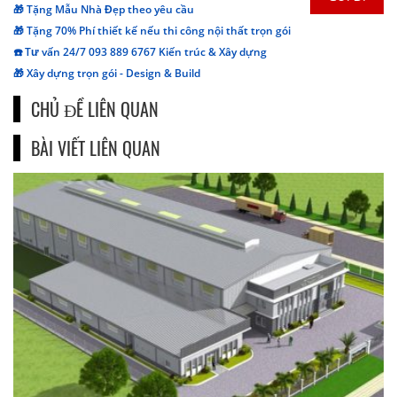
🎁 Tặng Mẫu Nhà Đẹp theo yêu cầu
🎁 Tặng 70% Phí thiết kế nếu thi công nội thất trọn gói
☎️ Tư vấn 24/7 093 889 6767 Kiến trúc & Xây dựng
🎁 Xây dựng trọn gói - Design & Build
CHỦ ĐỀ LIÊN QUAN
BÀI VIẾT LIÊN QUAN