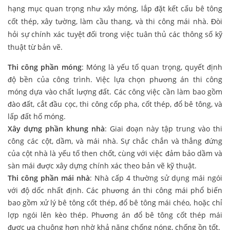
hạng mục quan trọng như xây móng, lắp đặt kết cấu bê tông
cốt thép, xây tường, làm cầu thang, và thi công mái nhà. Đòi
hỏi sự chính xác tuyệt đối trong việc tuân thủ các thông số kỹ
thuật từ bản vẽ.
Thi công phần móng
: Móng là yếu tố quan trọng, quyết định
độ bền của công trình. Việc lựa chọn phương án thi công
móng dựa vào chất lượng đất. Các công việc cần làm bao gồm
đào đất, cắt đầu cọc, thi công cốp pha, cốt thép, đổ bê tông, và
lấp đất hố móng.
Xây dựng phần khung nhà
: Giai đoạn này tập trung vào thi
công các cột, dầm, và mái nhà. Sự chắc chắn và thẳng đứng
của cột nhà là yếu tố then chốt, cùng với việc đảm bảo dầm và
sàn mái được xây dựng chính xác theo bản vẽ kỹ thuật.
Thi công phần mái nhà
: Nhà cấp 4 thường sử dụng mái ngói
với độ dốc nhất định. Các phương án thi công mái phổ biến
bao gồm xử lý bê tông cốt thép, đổ bê tông mái chéo, hoặc chỉ
lợp ngói lên kèo thép. Phương án đổ bê tông cốt thép mái
được ưa chuộng hơn nhờ khả năng chống nóng, chống ồn tốt.