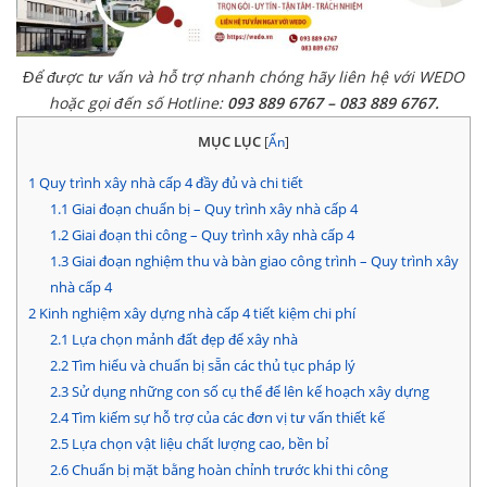
Để được tư vấn và hỗ trợ nhanh chóng hãy liên hệ với WEDO
hoặc gọi đến số Hotline:
093 889 6767 – 083 889 6767.
MỤC LỤC
[
Ẩn
]
1
Quy trình xây nhà cấp 4 đầy đủ và chi tiết
1.1
Giai đoạn chuẩn bị – Quy trình xây nhà cấp 4
1.2
Giai đoạn thi công – Quy trình xây nhà cấp 4
1.3
Giai đoạn nghiệm thu và bàn giao công trình – Quy trình xây
nhà cấp 4
2
Kinh nghiệm xây dựng nhà cấp 4 tiết kiệm chi phí
2.1
Lựa chọn mảnh đất đẹp để xây nhà
2.2
Tìm hiểu và chuẩn bị sẵn các thủ tục pháp lý
2.3
Sử dụng những con số cụ thể để lên kế hoạch xây dựng
2.4
Tìm kiếm sự hỗ trợ của các đơn vị tư vấn thiết kế
2.5
Lựa chọn vật liệu chất lượng cao, bền bỉ
2.6
Chuẩn bị mặt bằng hoàn chỉnh trước khi thi công