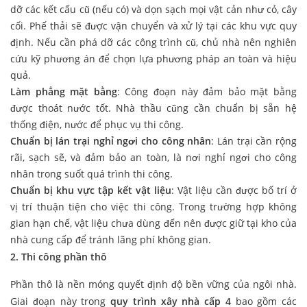
dỡ các kết cấu cũ (nếu có) và dọn sạch mọi vật cản như cỏ, cây
cối. Phế thải sẽ được vận chuyển và xử lý tại các khu vực quy
định. Nếu cần phá dỡ các công trình cũ, chủ nhà nên nghiên
cứu kỹ phương án để chọn lựa phương pháp an toàn và hiệu
quả.
Làm phẳng mặt bằng
: Công đoạn này đảm bảo mặt bằng
được thoát nước tốt. Nhà thầu cũng cần chuẩn bị sẵn hệ
thống điện, nước để phục vụ thi công.
Chuẩn bị lán trại nghỉ ngơi cho công nhân
: Lán trại cần rộng
rãi, sạch sẽ, và đảm bảo an toàn, là nơi nghỉ ngơi cho công
nhân trong suốt quá trình thi công.
Chuẩn bị khu vực tập kết vật liệu
: Vật liệu cần được bố trí ở
vị trí thuận tiện cho việc thi công. Trong trường hợp không
gian hạn chế, vật liệu chưa dùng đến nên được giữ tại kho của
nhà cung cấp để tránh lãng phí không gian.
2. Thi công phần thô
Phần thô là nền móng quyết định độ bền vững của ngôi nhà.
Giai đoạn này trong
quy trình xây nhà cấp 4
bao gồm các