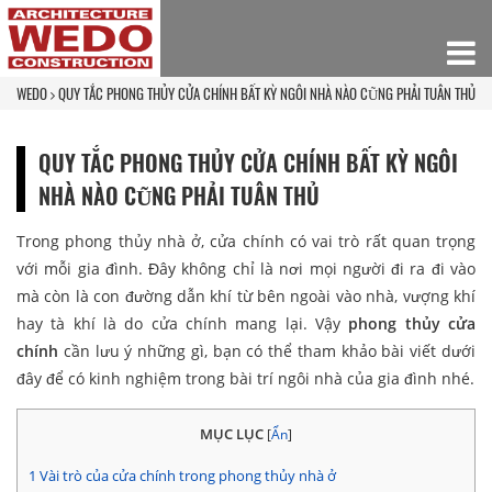
WEDO
QUY TẮC PHONG THỦY CỬA CHÍNH BẤT KỲ NGÔI NHÀ NÀO CŨNG PHẢI TUÂN THỦ
QUY TẮC PHONG THỦY CỬA CHÍNH BẤT KỲ NGÔI
NHÀ NÀO CŨNG PHẢI TUÂN THỦ
Trong phong thủy nhà ở, cửa chính có vai trò rất quan trọng
với mỗi gia đình. Đây không chỉ là nơi mọi người đi ra đi vào
mà còn là con đường dẫn khí từ bên ngoài vào nhà, vượng khí
hay tà khí là do cửa chính mang lại. Vậy
phong thủy cửa
chính
cần lưu ý những gì, bạn có thể tham khảo bài viết dưới
đây để có kinh nghiệm trong bài trí ngôi nhà của gia đình nhé.
MỤC LỤC
[
Ẩn
]
1
Vài trò của cửa chính trong phong thủy nhà ở