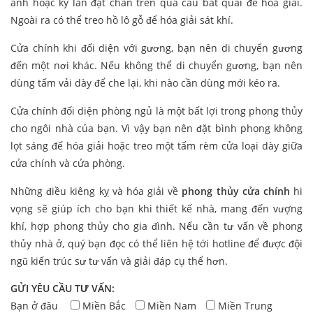
anh hoặc kỳ lân đặt chân trên quả cầu bát quái để hóa giải.
Ngoài ra có thể treo hồ lô gỗ để hóa giải sát khí.
Cửa chính khi đối diện với gương, bạn nên di chuyển gương
đến một nơi khác. Nếu không thể di chuyển gương, bạn nên
dùng tấm vải dày để che lại, khi nào cần dùng mới kéo ra.
Cửa chính đối diện phòng ngủ là một bất lợi trong phong thủy
cho ngôi nhà của bạn. Vì vậy bạn nên đặt bình phong không
lọt sáng đế hóa giải hoặc treo một tấm rèm cửa loại dày giữa
cửa chính và cửa phòng.
Những điều kiêng kỵ và hóa giải về
phong thủy cửa chính
hi
vọng sẽ giúp ích cho bạn khi thiết kế nhà, mang đến vượng
khí, hợp phong thủy cho gia đình. Nếu cần tư vấn về phong
thủy nhà ở, quý bạn đọc có thể liên hệ tới hotline để được đội
ngũ kiến trúc sư tư vấn và giải đáp cụ thể hơn.
GỬI YÊU CẦU TƯ VẤN:
Bạn ở đâu
Miền Bắc
Miền Nam
Miền Trung