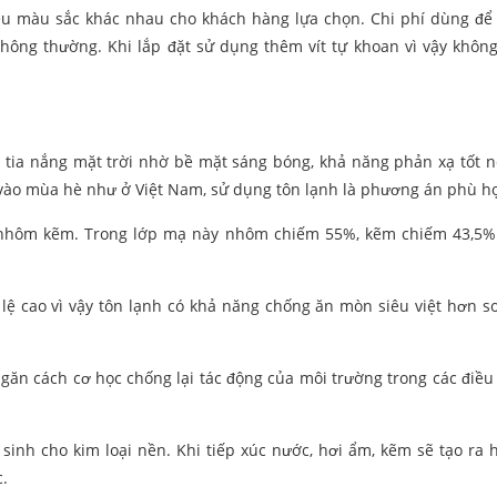
iều màu sắc khác nhau cho khách hàng lựa chọn. Chi phí dùng để
thông thường. Khi lắp đặt sử dụng thêm vít tự khoan vì vậy không
ới tia nắng mặt trời nhờ bề mặt sáng bóng, khả năng phản xạ tốt 
g vào mùa hè như ở Việt Nam, sử dụng tôn lạnh là phương án phù h
m nhôm kẽm. Trong lớp mạ này nhôm chiếm 55%, kẽm chiếm 43,5%
lệ cao vì vậy tôn lạnh có khả năng chống ăn mòn siêu việt hơn so
n cách cơ học chống lại tác động của môi trường trong các điều 
inh cho kim loại nền. Khi tiếp xúc nước, hơi ẩm, kẽm sẽ tạo ra 
.