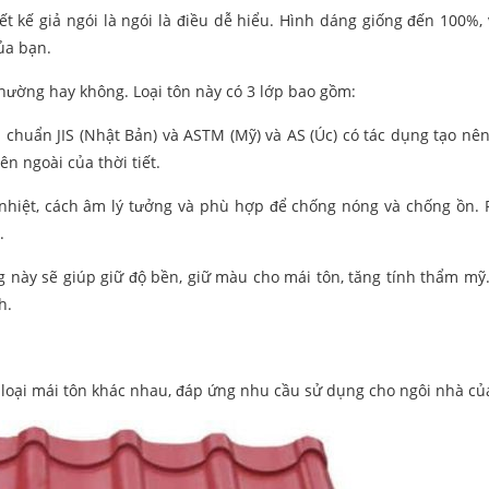
t kế giả ngói là ngói là điều dễ hiểu. Hình dáng giống đến 100%,
ủa bạn.
 thường hay không. Loại tôn này có 3 lớp bao gồm:
 chuẩn JIS (Nhật Bản) và ASTM (Mỹ) và AS (Úc) có tác dụng tạo nên
n ngoài của thời tiết.
 nhiệt, cách âm lý tưởng và phù hợp để chống nóng và chống ồn.
.
này sẽ giúp giữ độ bền, giữ màu cho mái tôn, tăng tính thẩm mỹ
h.
u loại mái tôn khác nhau, đáp ứng nhu cầu sử dụng cho ngôi nhà củ