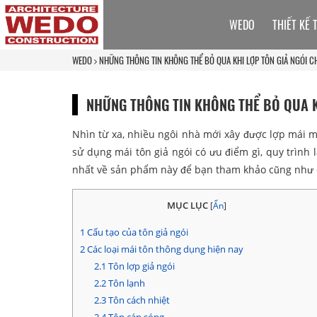
WEDO
THIẾT KẾ 
WEDO
NHỮNG THÔNG TIN KHÔNG THỂ BỎ QUA KHI LỢP TÔN GIẢ NGÓI 
NHỮNG THÔNG TIN KHÔNG THỂ BỎ QUA K
Nhìn từ xa, nhiều ngôi nhà mới xây được lợp mái 
sử dụng mái tôn giả ngói có ưu điểm gì, quy trình 
nhất về sản phẩm này để bạn tham khảo cũng như
MỤC LỤC
[
Ẩn
]
1
Cấu tạo của tôn giả ngói
2
Các loại mái tôn thông dụng hiện nay
2.1
Tôn lợp giả ngói
2.2
Tôn lạnh
2.3
Tôn cách nhiệt