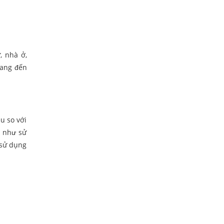
, nhà ở,
mang đến
u so với
ỡ như sử
 sử dụng