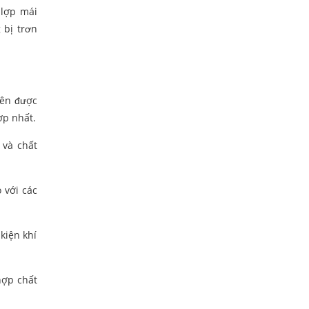
 lợp mái
 bị trơn
nên được
ợp nhất.
 và chất
 với các
kiện khí
hợp chất