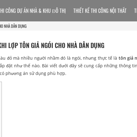
THI CÔNG DỰ ÁN NHÀ & KHU ĐÔ THỊ
THIẾT KẾ THI CÔNG NỘI THẤT
T
CHO NHÀ DÂN DỤNG
HI LỢP TÔN GIẢ NGÓI CHO NHÀ DÂN DỤNG
màu đỏ mà nhiều người nhầm đó là ngói, nhưng thực tế là
tôn giả 
lắp đặt như thế nào. Bài viết dưới đây sẽ cung cấp những thông ti
 có phương án sử dụng phù hợp.