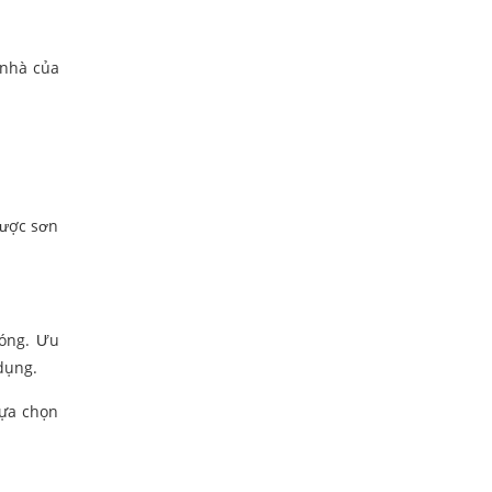
 nhà của
được sơn
nóng. Ưu
dụng.
lựa chọn