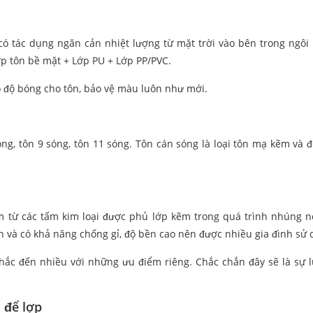
 có tác dụng ngăn cản nhiệt lượng từ mặt trời vào bên trong ngôi
Lớp tôn bề mặt + Lớp PU + Lớp PP/PVC.
o độ bóng cho tôn, bảo vệ màu luôn như mới.
ng, tôn 9 sóng, tôn 11 sóng. Tôn cán sóng là loại tôn mạ kẽm và 
àm từ các tấm kim loại được phủ lớp kẽm trong quá trình nhúng 
n và có khả năng chống gỉ, độ bền cao nên được nhiều gia đình sử 
nhắc đến nhiều với những ưu điểm riêng. Chắc chắn đây sẽ là sự 
 để lợp