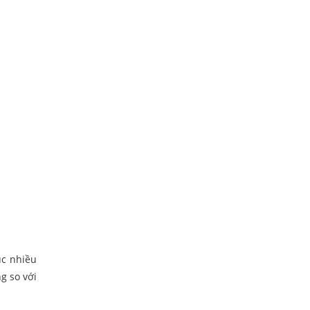
úc nhiều
g so với