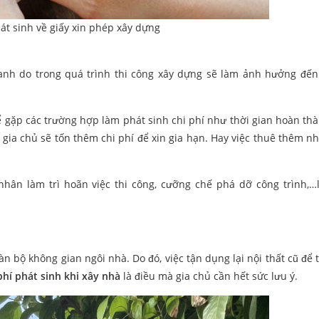
át sinh về giấy xin phép xây dựng
uanh do trong quá trình thi công xây dựng sẽ làm ảnh hưởng đế
ể gặp các trường hợp làm phát sinh chi phí như thời gian hoàn th
n gia chủ sẽ tốn thêm chi phí để xin gia hạn. Hay việc thuê thêm n
.
 nhân làm trì hoãn việc thi công, cưỡng chế phá dỡ công trình,
 bộ không gian ngôi nhà. Do đó, việc tận dụng lại nội thất cũ để t
phí phát sinh khi xây nhà
là điều mà gia chủ cần hết sức lưu ý.