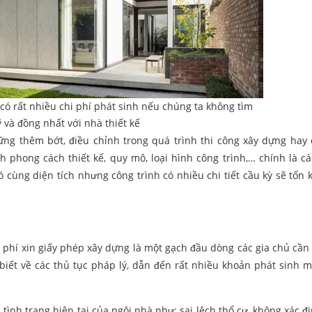
có rất nhiều chi phí phát sinh nếu chúng ta không tìm
ỹ và đồng nhất với nhà thiết kế
hững thêm bớt, điều chỉnh trong quá trình thi công xây dựng hay
phong cách thiết kế, quy mô, loại hình công trình,… chính là cá
ó cùng diện tích nhưng công trình có nhiều chi tiết cầu kỳ sẽ tốn
hi phí xin giấy phép xây dựng là một gạch đầu dòng các gia chủ cần 
iết về các thủ tục pháp lý, dẫn đến rất nhiều khoản phát sinh 
tình trạng hiện tại của ngôi nhà như: sai lệch thổ cư, không xác đ