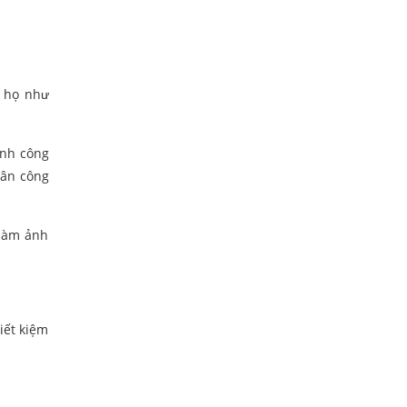
n họ như
ành công
hân công
…làm ảnh
iết kiệm