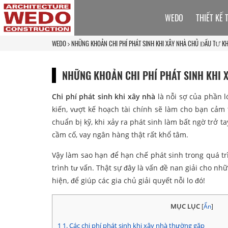
WEDO
THIẾT KẾ 
WEDO
NHỮNG KHOẢN CHI PHÍ PHÁT SINH KHI XÂY NHÀ CHỦ ĐẦU TƯ 
NHỮNG KHOẢN CHI PHÍ PHÁT SINH KHI
Chi phí phát sinh khi xây nhà
là nỗi sợ của phần lớ
kiến, vượt kế hoạch tài chính sẽ làm cho bạn cảm 
chuẩn bị kỹ, khi xảy ra phát sinh làm bất ngờ trở 
cầm cố, vay ngân hàng thật rất khổ tâm.
Vậy làm sao hạn để hạn chế phát sinh trong quá t
trình tư vấn. Thật sự đây là vấn đề nan giải cho nh
hiện, để giúp các gia chủ giải quyết nỗi lo đó!
MỤC LỤC
[
Ẩn
]
1
1. Các chi phí phát sinh khi xây nhà thường gặp