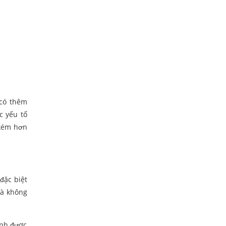
 có thêm
c yếu tố
 kém hơn
đặc biệt
mà không
ịnh được