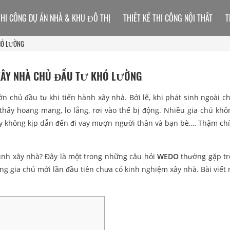
THI CÔNG DỰ ÁN NHÀ & KHU ĐÔ THỊ
THIẾT KẾ THI CÔNG NỘI THẤT
T
KHÓ LƯỜNG
 XÂY NHÀ CHỦ ĐẦU TƯ KHÓ LƯỜNG
n chủ đầu tư khi tiến hành xây nhà. Bởi lẽ, khi phát sinh ngoài ch
thấy hoang mang, lo lắng, rơi vào thế bị động. Nhiều gia chủ khô
tay không kịp dẫn đến đi vay mượn người thân và bạn bè,… Thậm chí,
rình xây nhà? Đây là một trong những câu hỏi
WEDO
thường gặp tr
ững gia chủ mới lần đầu tiên chưa có kinh nghiệm xây nhà. Bài viết 