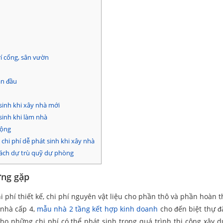
rí cổng, sân vườn
an đầu
 sinh khi xây nhà mới
sinh khi làm nhà
động
chi phí dễ phát sinh khi xây nhà
cách dự trù quỹ dự phòng
ờng gặp
phí thiết kế, chi phí nguyên vật liệu cho phần thô và phần hoàn th
 nhà cấp 4,
mẫu nhà 2 tầng kết hợp kinh doanh
cho đến biệt thự đ
ho những chi phí có thể phát sinh trong quá trình thi công xây d