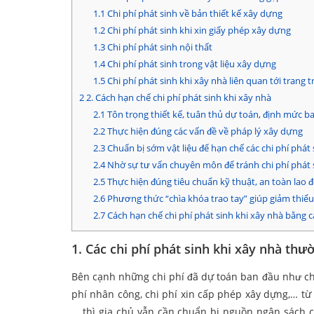
1.1
Chi phí phát sinh về bản thiết kế xây dựng
1.2
Chi phí phát sinh khi xin giấy phép xây dựng
1.3
Chi phí phát sinh nội thất
1.4
Chi phí phát sinh trong vật liệu xây dựng
1.5
Chi phí phát sinh khi xây nhà liên quan tới trang t
2
2. Cách hạn chế chi phí phát sinh khi xây nhà
2.1
Tôn trọng thiết kế, tuân thủ dự toán, định mức b
2.2
Thực hiện đúng các vấn đề về pháp lý xây dựng
2.3
Chuẩn bị sớm vật liệu để hạn chế các chi phí phát
2.4
Nhờ sự tư vấn chuyên môn để tránh chi phí phát 
2.5
Thực hiện đúng tiêu chuẩn kỹ thuật, an toàn lao 
2.6
Phương thức “chìa khóa trao tay” giúp giảm thiểu 
2.7
Cách hạn chế chi phí phát sinh khi xây nhà bằng 
1. Các chi phí phát sinh khi xây nhà thư
Bên cạnh những chi phí đã dự toán ban đầu như chi 
phí nhân công, chi phí xin cấp phép xây dựng,… từ
… thì gia chủ vẫn cần chuẩn bị nguồn ngân sách c