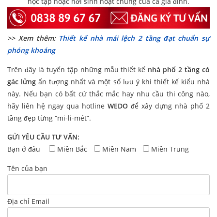
học tập hoặc nơi sinh hoạt chung của cả gia đình.
>> Xem thêm:
Thiết kế nhà mái lệch 2 tầng đạt chuẩn sự
phóng khoáng
Trên đây là tuyển tập những mẫu thiết kế
nhà phố 2 tầng có
gác lửng
ấn tượng nhất và một số lưu ý khi thiết kế kiểu nhà
này. Nếu bạn có bất cứ thắc mắc hay nhu cầu thi công nào,
hãy liên hệ ngay qua hotline
WEDO
để xây dựng nhà phố 2
tầng đẹp từng “mi-li-mét”.
GỬI YÊU CẦU TƯ VẤN:
Bạn ở đâu
Miền Bắc
Miền Nam
Miền Trung
Tên của bạn
Địa chỉ Email