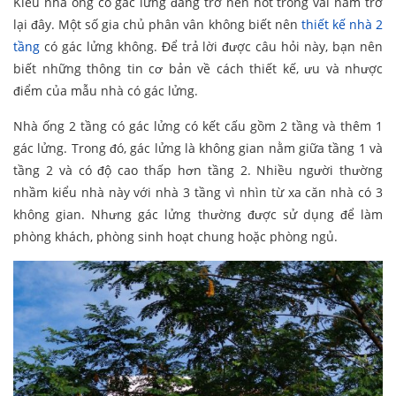
Kiểu nhà ống có gác lửng đang trở nên hot trong vài năm trở
lại đây. Một số gia chủ phân vân không biết nên
thiết kế nhà 2
tầng
có gác lửng không. Để trả lời được câu hỏi này, bạn nên
biết những thông tin cơ bản về cách thiết kế, ưu và nhược
điểm của mẫu nhà có gác lửng.
Nhà ống 2 tầng có gác lửng có kết cấu gồm 2 tầng và thêm 1
gác lửng. Trong đó, gác lửng là không gian nằm giữa tầng 1 và
tầng 2 và có độ cao thấp hơn tầng 2. Nhiều người thường
nhầm kiểu nhà này với nhà 3 tầng vì nhìn từ xa căn nhà có 3
không gian. Nhưng gác lửng thường được sử dụng để làm
phòng khách, phòng sinh hoạt chung hoặc phòng ngủ.