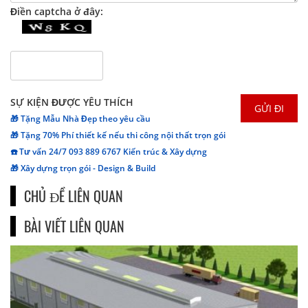
Điền captcha ở đây:
SỰ KIỆN ĐƯỢC YÊU THÍCH
🎁 Tặng Mẫu Nhà Đẹp theo yêu cầu
🎁 Tặng 70% Phí thiết kế nếu thi công nội thất trọn gói
☎️ Tư vấn 24/7 093 889 6767 Kiến trúc & Xây dựng
🎁 Xây dựng trọn gói - Design & Build
CHỦ ĐỀ LIÊN QUAN
BÀI VIẾT LIÊN QUAN