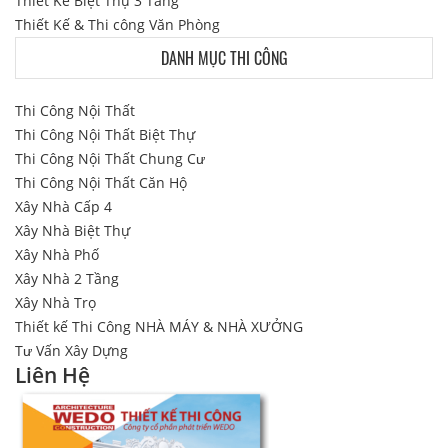
Thiết Kế Biệt Thự 3 Tầng
Thiết Kế & Thi công Văn Phòng
DANH MỤC THI CÔNG
Thi Công Nội Thất
Thi Công Nội Thất Biệt Thự
Thi Công Nội Thất Chung Cư
Thi Công Nội Thất Căn Hộ
Xây Nhà Cấp 4
Xây Nhà Biệt Thự
Xây Nhà Phố
Xây Nhà 2 Tầng
Xây Nhà Trọ
Thiết kế Thi Công NHÀ MÁY & NHÀ XƯỞNG
Tư Vấn Xây Dựng
Liên Hệ