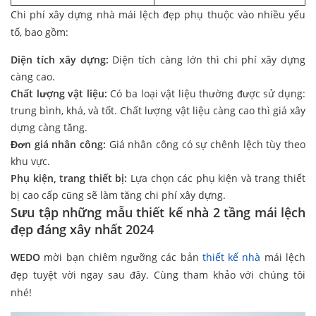
Chi phí xây dựng nhà mái lệch đẹp phụ thuộc vào nhiều yếu
tố, bao gồm:
Diện tích xây dựng:
Diện tích càng lớn thì chi phí xây dựng
càng cao.
Chất lượng vật liệu:
Có ba loại vật liệu thường được sử dụng:
trung bình, khá, và tốt. Chất lượng vật liệu càng cao thì giá xây
dựng càng tăng.
Đơn giá nhân công:
Giá nhân công có sự chênh lệch tùy theo
khu vực.
Phụ kiện, trang thiết bị:
Lựa chọn các phụ kiện và trang thiết
bị cao cấp cũng sẽ làm tăng chi phí xây dựng.
Sưu tập những mẫu thiết kế nhà 2 tầng mái lệch
đẹp đáng xây nhất 2024
WEDO
mời bạn chiêm ngưỡng các bản
thiết kế nhà
mái lệch
đẹp tuyệt vời ngay sau đây. Cùng tham khảo với chúng tôi
nhé!