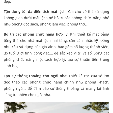
đẹp:
Tận dụng tối đa diện tích mái lệch:
Gia chủ có thể sử dụng
không gian dưới mái lệch để bố trí các phòng chức năng nhỏ
như phòng đọc sách, phòng làm việc, phòng thờ,…
Bố trí các phòng chức năng hợp lý:
Khi thiết kế mặt bằng
tổng thể cho nhà mái lệch hai tầng, cần cân nhắc kỹ lưỡng
nhu cầu sử dụng của gia đình, bao gồm số lượng thành viên,
độ tuổi, giới tính, công việc,… để sắp xếp vị trí và số lượng các
phòng chức năng một cách hợp lý, tạo sự thuận tiện trong
sinh hoạt.
Tạo sự thông thoáng cho ngôi nhà:
Thiết kế các cửa sổ lớn
dọc theo các phòng chức năng chính như phòng khách,
phòng ngủ,… để đảm bảo sự thông thoáng và mang lại ánh
sáng tự nhiên cho ngôi nhà.