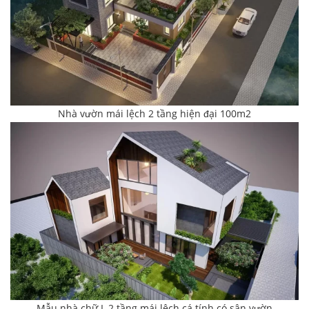
Nhà vườn mái lệch 2 tầng hiện đại 100m2
Mẫu nhà chữ L 2 tầng mái lệch cá tính có sân vườn