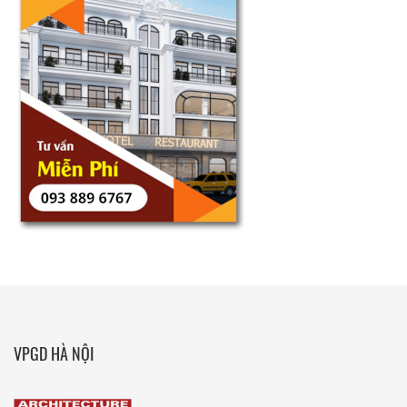
VPGD HÀ NỘI