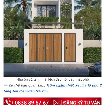
Nhà ống 2 tầng mái lệch đẹp nổi bật nhất phố
>> Có thể bạn quan tâm:
Trộm ngắm thiết kế nhà lô phố 2
tầng đẹp chạm đến trái tim