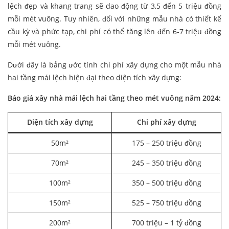
lệch đẹp và khang trang sẽ dao động từ 3,5 đến 5 triệu đồng
mỗi mét vuông. Tuy nhiên, đối với những mẫu nhà có thiết kế
cầu kỳ và phức tạp, chi phí có thể tăng lên đến 6-7 triệu đồng
mỗi mét vuông.
Dưới đây là bảng ước tính chi phí xây dựng cho một mẫu nhà
hai tầng mái lệch hiện đại theo diện tích xây dựng:
Báo giá xây nhà mái lệch hai tầng theo mét vuông năm 2024:
Diện tích xây dựng
Chi phí xây dựng
50m²
175 – 250 triệu đồng
70m²
245 – 350 triệu đồng
100m²
350 – 500 triệu đồng
150m²
525 – 750 triệu đồng
200m²
700 triệu – 1 tỷ đồng