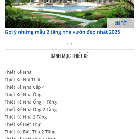
CHI TIẾT
Gợi ý những mẫu 2 tầng nhà vườn đẹp nhất 2025
DANH MỤC THIẾT KẾ
Thiết Kế Nhà
Thiết Kế Nội Thất
Thiết Kế Nhà Cấp 4
Thiết Kế Nhà Ống
Thiết Kế Nhà Ống 1 Tầng
Thiết Kế Nhà Ống 2 Tầng
Thiết Kế Nhà 2 Tầng
Thiết Kế Biệt Thự
Thiết Kế Biệt Thự 2 Tầng