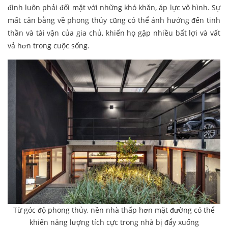
đình luôn phải đối mặt với những khó khăn, áp lực vô hình. Sự
mất cân bằng về phong thủy cũng có thể ảnh hưởng đến tinh
thần và tài vận của gia chủ, khiến họ gặp nhiều bất lợi và vất
vả hơn trong cuộc sống.
Từ góc độ phong thủy, nền nhà thấp hơn mặt đường có thể
khiến năng lượng tích cực trong nhà bị đẩy xuống