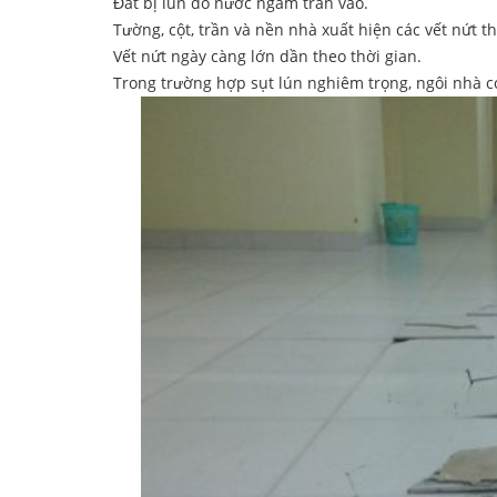
Đất bị lún do nước ngầm tràn vào.
Tường, cột, trần và nền nhà xuất hiện các vết nứt t
Vết nứt ngày càng lớn dần theo thời gian.
Trong trường hợp sụt lún nghiêm trọng, ngôi nhà c