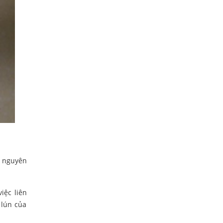
ố nguyên
iệc liên
 lún của