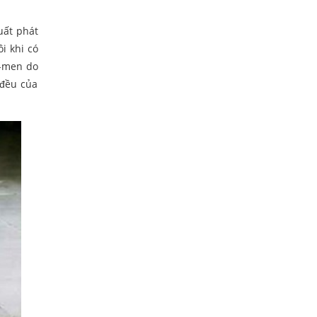
uất phát
i khi có
ô-men do
 đều của