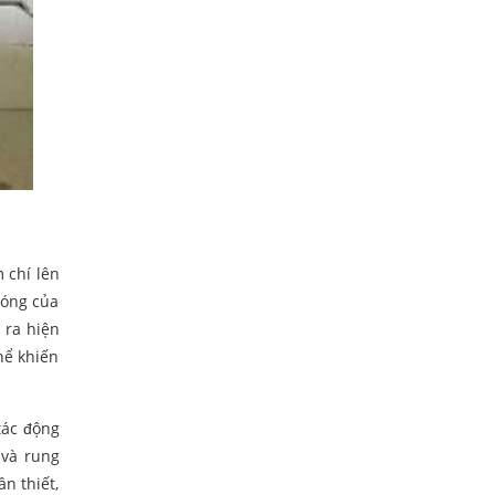
 chí lên
móng của
 ra hiện
hể khiến
tác động
 và rung
ần thiết,