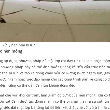
Xử lý nền nhà bị lún
 cố nền móng
ờng áp dụng phương pháp đổ một lớp cát dày từ 10-15cm hoặc thậm
, phương pháp này có thể ảnh hưởng đáng kể đến cấu trúc nền 
có thể bị lún và tạo ra dòng chảy nếu có lượng nước ngầm lớn, gây
 nước ngầm hoặc việc đào móng cho các công trình gần kề cũng có t
t đệm cũng có thể dẫn đến lún không đồng đều.
hặt chẽ với khối cừ tràm, làm giảm độ cứng của nền móng. Khi có 
Lớp cát đệm dưới tác động mạnh có thể bị chảy, gây ra sự sụt lún
, việc đặt một lớp bê tông lót để liên kết chặt chẽ với cừ tràm là c