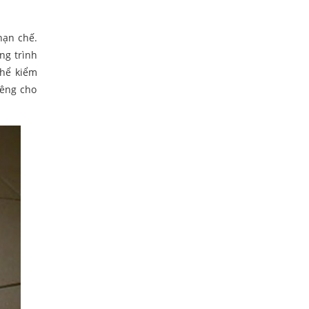
hạn chế.
ng trình
thể kiểm
iêng cho