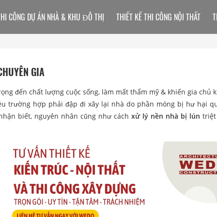
THI CÔNG DỰ ÁN NHÀ & KHU ĐÔ THỊ
THIẾT KẾ THI CÔNG NỘI THẤT
T
CHUYÊN GIA
rọng đến chất lượng cuộc sống, làm mất thẩm mỹ & khiến gia chủ 
hiều trường hợp phải đập đi xây lại nhà do phần móng bị hư hại q
 nhận biết, nguyên nhân cũng như cách
xử lý nền nhà bị lún
triệt