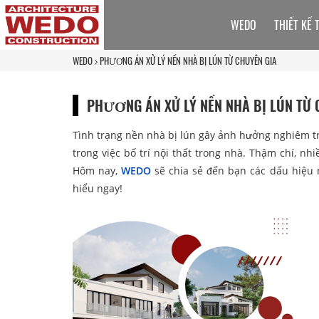
WEDO
THIẾT KẾ 
WEDO
PHƯƠNG ÁN XỬ LÝ NỀN NHÀ BỊ LÚN TỪ CHUYÊN GIA
PHƯƠNG ÁN XỬ LÝ NỀN NHÀ BỊ LÚN TỪ 
Tình trạng nền nhà bị lún gây ảnh hưởng nghiêm t
trong việc bố trí nội thất trong nhà. Thậm chí, n
Hôm nay,
WEDO
sẽ chia sẻ đến bạn các dấu hiệu
hiểu ngay!