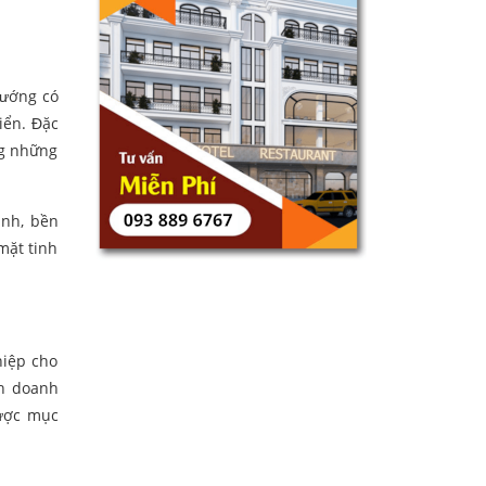
hướng có
iển. Đặc
ng những
ịnh, bền
mặt tinh
hiệp cho
nh doanh
được mục