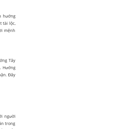
ọn hướng
tài lộc,
ười mệnh
ướng Tây
c. Hướng
uận. Đây
ới người
ăn trong