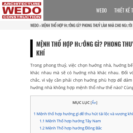
WEDO
THIẾT KẾ 
WEDO
MỆNH THỔ HỢP HƯỚNG GÌ? PHONG THUỶ LÀM NHÀ CHO NGƯỜI M
MỆNH THỔ HỢP HƯỚNG GÌ? PHONG THUỶ
KHÍ
Trong phong thuỷ, việc chọn hướng nhà, hướng bếp
khác nhau mà sẽ có hướng nhà khác nhau. Đối vớ
chắc, vì vậy cần phải chọn hướng phù hợp để đả
hướng nhà không hợp mệnh thổ như thế nào? Cùng 
MỤC LỤC
[
Ẩn
]
1
Mệnh thổ hợp hướng gì để thu hút tài lộc và vượng khí
1.1
Mệnh Thổ hợp hướng Tây Nam
1.2
Mệnh Thổ hợp hướng Đông Bắc