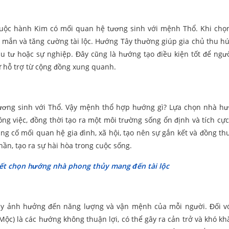
thuộc hành Kim có mối quan hệ tương sinh với mệnh Thổ. Khi ch
mắn và tăng cường tài lộc. Hướng Tây thường giúp gia chủ thu hút 
ầu tư hoặc sự nghiệp. Đây cũng là hướng tạo điều kiện tốt để ng
ự hỗ trợ từ cộng đồng xung quanh.
ương sinh với Thổ. Vậy mệnh thổ hợp hướng gì? Lựa chọn nhà h
ng việc, đồng thời tạo ra một môi trường sống ổn định và tích cự
ng cố mối quan hệ gia đình, xã hội, tạo nên sự gắn kết và đồng th
hần, tạo ra sự hài hòa trong cuộc sống.
ết chọn hướng nhà phong thủy mang đến tài lộc
gây ảnh hưởng đến năng lượng và vận mệnh của mỗi người.
Đối v
) là các hướng không thuận lợi, có thể gây ra cản trở và khó kh