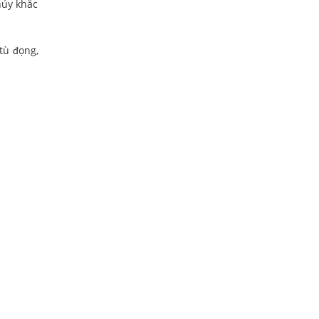
hủy khắc
tù đọng,