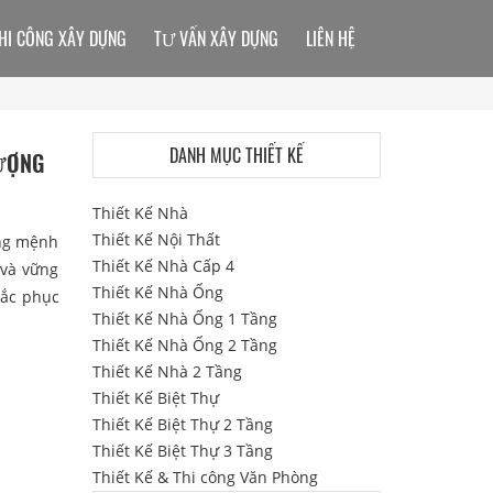
HI CÔNG XÂY DỰNG
TƯ VẤN XÂY DỰNG
LIÊN HỆ
DANH MỤC THIẾT KẾ
VƯỢNG
Thiết Kế Nhà
Thiết Kế Nội Thất
ừng mệnh
Thiết Kế Nhà Cấp 4
 và vững
Thiết Kế Nhà Ống
hắc phục
Thiết Kế Nhà Ống 1 Tầng
Thiết Kế Nhà Ống 2 Tầng
Thiết Kế Nhà 2 Tầng
Thiết Kế Biệt Thự
Thiết Kế Biệt Thự 2 Tầng
Thiết Kế Biệt Thự 3 Tầng
Thiết Kế & Thi công Văn Phòng