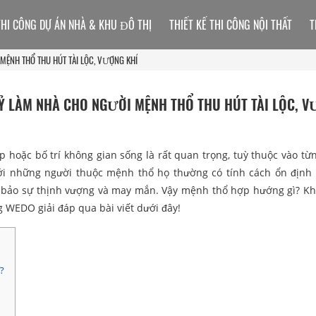
THI CÔNG DỰ ÁN NHÀ & KHU ĐÔ THỊ
THIẾT KẾ THI CÔNG NỘI THẤT
T
ỆNH THỔ THU HÚT TÀI LỘC, VƯỢNG KHÍ
 LÀM NHÀ CHO NGƯỜI MỆNH THỔ THU HÚT TÀI LỘC, 
 hoặc bố trí không gian sống là rất quan trọng, tuỳ thuộc vào t
i những người thuộc mệnh thổ họ thường có tính cách ổn định
m bảo sự thịnh vượng và may mắn. Vậy mệnh thổ hợp hướng gì? K
WEDO giải đáp qua bài viết dưới đây!
?