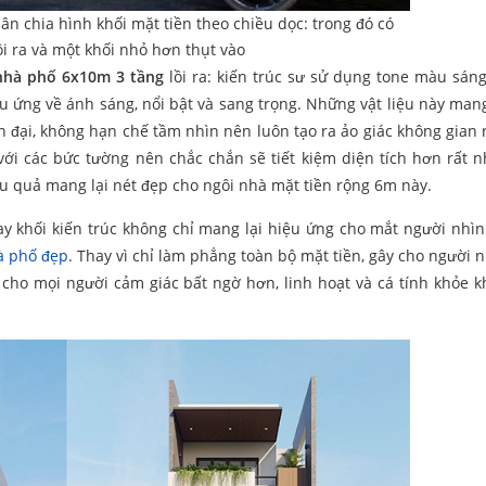
hân chia hình khối mặt tiền theo chiều dọc: trong đó có
ồi ra và một khối nhỏ hơn thụt vào
 nhà phố 6x10m 3 tầng
lồi ra: kiến trúc sư sử dụng tone màu sán
u ứng về ánh sáng, nổi bật và sang trọng. Những vật liệu này man
n đại, không hạn chế tầm nhìn nên luôn tạo ra ảo giác không gian 
với các bức tường nên chắc chắn sẽ tiết kiệm diện tích hơn rất n
ệu quả mang lại nét đẹp cho ngôi nhà mặt tiền rộng 6m này.
hay khối kiến trúc không chỉ mang lại hiệu ứng cho mắt người nhì
 phố đẹp
. Thay vì chỉ làm phẳng toàn bộ mặt tiền, gây cho người 
 cho mọi người cảm giác bất ngờ hơn, linh hoạt và cá tính khỏe k