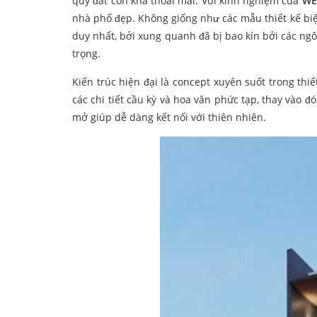
quỹ đất còn khá thoải mái. Với kinh nghiệm của
WE
nhà phố đẹp. Không giống như các mẫu thiết kế biệt 
duy nhất, bởi xung quanh đã bị bao kín bởi các ngôi
trọng.
Kiến trúc hiện đại là concept xuyên suốt trong thi
các chi tiết cầu kỳ và hoa văn phức tạp, thay vào 
mở giúp dễ dàng kết nối với thiên nhiên.