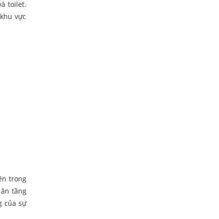
 toilet.
 khu vực
ên trong
 ăn tầng
ng của sự