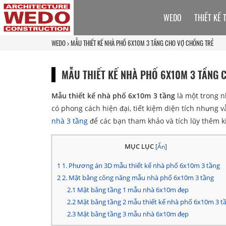
WEDO
THIẾT KẾ 
WEDO
MẪU THIẾT KẾ NHÀ PHỐ 6X10M 3 TẦNG CHO VỢ CHỒNG TRẺ
MẪU THIẾT KẾ NHÀ PHỐ 6X10M 3 TẦNG 
Mẫu thiết kế nhà phố 6x10m 3 tầng
là một trong n
có phong cách hiện đại, tiết kiệm diện tích nhưng
nhà 3 tầng
để các bạn tham khảo và tích lũy thêm k
MỤC LỤC
[
Ẩn
]
1
1. Phương án 3D mẫu thiết kế nhà phố 6x10m 3 tầng
2
2. Mặt bằng công năng mẫu nhà phố 6x10m 3 tầng
2.1
Mặt bằng tầng 1 mẫu nhà 6x10m đẹp
2.2
Mặt bằng tầng 2 mẫu thiết kế nhà phố 6x10m 3 t
2.3
Mặt bằng tầng 3 mẫu nhà 6x10m đẹp