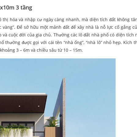
6x10m 3 tầng
đô thị hóa và nhập cư ngày càng nhanh, mà diện tích đất không tă
tấc vàng”. Để sở hữu một mảnh đất để xây nhà là nỗ lực cố gắng củ
 và cuộc đời của gia chủ. Thường các lô đất nhà phố có diện tích 
ố thường được gọi với cái tên “nhà ống”, “nhà lô” nhỏ hẹp. Kích t
ở khoảng 3 – 6m và chiều sâu từ 10 – 15m.