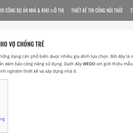
THI CÔNG DỰ ÁN NHÀ & KHU ĐÔ THỊ
THIẾT KẾ THI CÔNG NỘI THẤT
T
CHO VỢ CHỒNG TRẺ
hững dạng căn phổ biến được nhiều gia đình lựa chọn. Bởi đây là
 vẫn đảm bảo công năng sử dụng. Dưới đây
WEDO
xin giới thiệu mẫu
inh nghiệm thiết kế và xây dựng nhà ở.
ầng