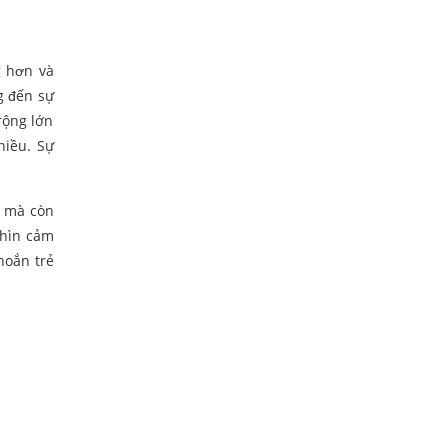
g hơn và
g đến sự
rộng lớn
hiều. Sự
n mà còn
nhìn cảm
hoắn trẻ