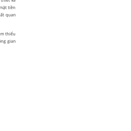
 thiết kế
mặt tiền
rất quan
ảm thiểu
ông gian