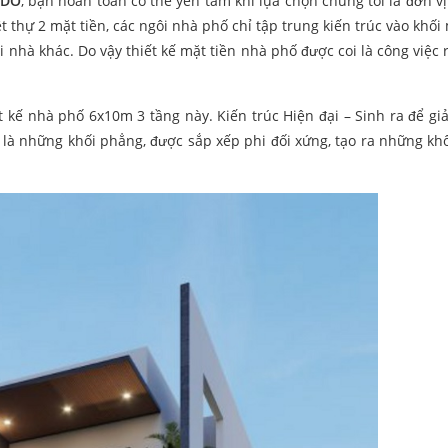
DO
, bạn hoàn toàn có thể yên tâm khi lựa chọn chúng tôi là đơn vị
thự 2 mặt tiền, các ngôi nhà phố chỉ tập trung kiến trúc vào khối 
 nhà khác. Do vậy thiết kế mặt tiền nhà phố được coi là công việc 
ết kế nhà phố 6x10m 3 tầng này. Kiến trúc Hiện đại – Sinh ra để gi
đó là những khối phẳng, được sắp xếp phi đối xứng, tạo ra những kh