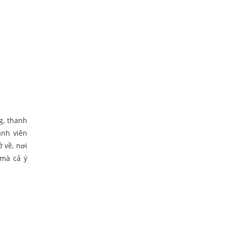
g, thanh
ành viên
ở về, nơi
 mà cả ý