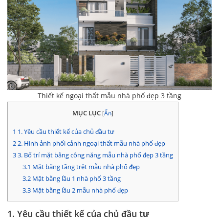
Thiết kế ngoại thất mẫu nhà phố đẹp 3 tầng
MỤC LỤC
[
Ẩn
]
1
1. Yêu cầu thiết kế của chủ đầu tư
2
2. Hình ảnh phối cảnh ngoại thất mẫu nhà phố đẹp
3
3. Bố trí mặt bằng công năng mẫu nhà phố đẹp 3 tầng
3.1
Mặt bằng tầng trệt mẫu nhà phố đẹp
3.2
Mặt bằng lầu 1 nhà phố 3 tầng
3.3
Mặt bằng lầu 2 mẫu nhà phố đẹp
1. Yêu cầu thiết kế của chủ đầu tư