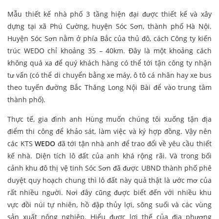
Mẫu thiết kế nhà phố 3 tầng hiện đại được thiết kế và xây
dựng tại xã Phú Cường, huyện Sóc Sơn, thành phố Hà Nội.
Huyện Sóc Sơn nằm ở phía Bắc của thủ đô, cách Công ty kiến
trúc WEDO chỉ khoảng 35 – 40km. Đây là một khoảng cách
không quá xa để quý khách hàng có thể tới tận công ty nhận
tư vấn (có thể di chuyển bằng xe máy, ô tô cá nhân hay xe bus
theo tuyến đường Bắc Thăng Long Nội Bài để vào trung tâm
thành phố).
Thực tế, gia đình anh Hùng muốn chúng tôi xuống tận địa
điểm thi công để khảo sát, làm việc và ký hợp đồng. Vậy nên
các KTS
WEDO
đã tới tận nhà anh để trao đổi về yêu cầu thiết
kế nhà. Diện tích lô đất của anh khá rộng rãi. Và trong bối
cảnh khu đô thị vệ tinh Sóc Sơn đã được UBND thành phố phê
duyệt quy hoạch chung thì lô đất này quả thật là ước mơ của
rất nhiều người. Nơi đây cũng được biết đến với nhiều khu
vực đồi núi tự nhiên, hồ đập thủy lợi, sông suối và các vùng
sản xuất nông nghiệp. Hiểu được lợi thế của địa phương