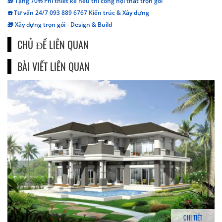
🎁 Tặng 70% Phí thiết kế nếu thi công nội thất trọn gói
☎️ Tư vấn 24/7 093 889 6767 Kiến trúc & Xây dựng
🎁 Xây dựng trọn gói - Design & Build
CHỦ ĐỀ LIÊN QUAN
BÀI VIẾT LIÊN QUAN
CHI TIẾT