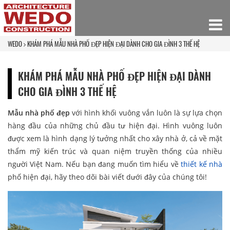
WEDO
KHÁM PHÁ MẪU NHÀ PHỐ ĐẸP HIỆN ĐẠI DÀNH CHO GIA ĐÌNH 3 THẾ HỆ
KHÁM PHÁ MẪU NHÀ PHỐ ĐẸP HIỆN ĐẠI DÀNH
CHO GIA ĐÌNH 3 THẾ HỆ
Mẫu nhà phố đẹp
với hình khối vuông vắn luôn là sự lựa chọn
hàng đầu của những chủ đầu tư hiện đại. Hình vuông luôn
được xem là hình dạng lý tưởng nhất cho xây nhà ở, cả về mặt
thẩm mỹ kiến trúc và quan niệm truyền thống của nhiều
người Việt Nam. Nếu bạn đang muốn tìm hiểu về
thiết kế nhà
phố hiện đại, hãy theo dõi bài viết dưới đây của chúng tôi!