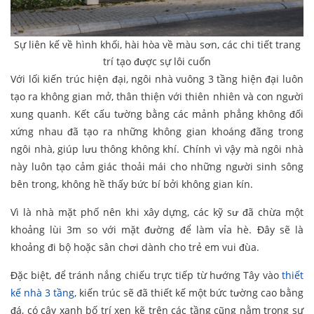
Sự liên kế về hình khối, hài hòa về màu sơn, các chi tiết trang
trí tạo được sự lôi cuốn
Với lối kiến trúc hiện đại, ngôi nhà vuông 3 tầng hiện đại luôn
tạo ra không gian mở, thân thiện với thiên nhiên và con người
xung quanh. Kết cấu tường bằng các mảnh phẳng không đối
xứng nhau đã tạo ra những không gian khoáng đãng trong
ngôi nhà, giúp lưu thông không khí. Chính vì vậy mà ngôi nhà
này luôn tạo cảm giác thoải mái cho những người sinh sông
bên trong, không hề thấy bức bí bởi không gian kín.
Vì là nhà mặt phố nên khi xây dựng, các kỹ sư đã chừa một
khoảng lùi 3m so với mặt đường để làm vỉa hè. Đây sẽ là
khoảng đi bộ hoặc sân chơi dành cho trẻ em vui đùa.
Đặc biệt, để tránh nắng chiếu trực tiếp từ hướng Tây vào
thiết
kế nhà 3 tầng
, kiến trúc sẽ đã thiết kế một bức tường cao bằng
đá, có cây xanh bố trí xen kẽ trên các tầng cũng nằm trong sự