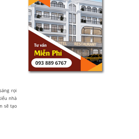
sáng rọi
kiểu nhà
n sẽ tạo