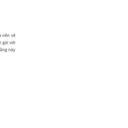
à nên sẽ
 gũi với
tầng này