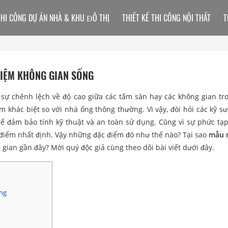
THI CÔNG DỰ ÁN NHÀ & KHU ĐÔ THỊ
THIẾT KẾ THI CÔNG NỘI THẤT
T
KIỆM KHÔNG GIAN SỐNG
 sự chênh lệch về độ cao giữa các tấm sàn hay các không gian tr
m khác biệt so với nhà ống thông thường. Vì vậy, đòi hỏi các kỹ sư
để đảm bảo tính kỹ thuật và an toàn sử dụng. Cũng vì sự phức tạp
điểm nhất định. Vậy những đặc điểm đó như thế nào? Tại sao
mẫu 
gian gần đây? Mời quý độc giả cùng theo dõi bài viết dưới đây.
ộng