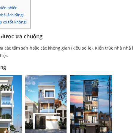
hiên nhiên
nhà lệch tầng?
p có tốt không?
g được ưa chuộng
ữa các tấm sàn hoặc các không gian (kiểu so le). Kiến trúc nhà nhà 
rội:
áng