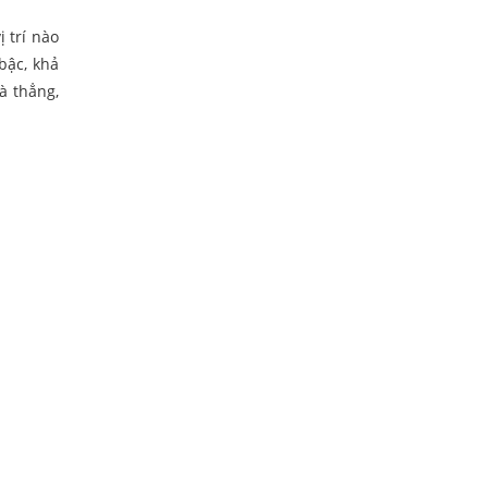
 trí nào
bậc, khả
à thẳng,