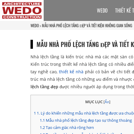
WEDO
THIẾT KẾ 
WEDO
MẪU NHÀ PHỐ LỆCH TẦNG ĐẸP VÀ TIẾT KIỆM KHÔNG GIAN SỐNG
MẪU NHÀ PHỐ LỆCH TẦNG ĐẸP VÀ TIẾT 
Nhà lệch tầng là kiến trúc nhà mà các mặt sàn có
Kiến trúc trong thiết kế nhà lệch tầng có nhiều điể
tay nghề cao,
thiết kế nhà
phải có bản vẽ chi tiết 
trúc mà nhà lệch tầng có những ưu điểm và nhược 
lệch tầng đẹp
được nhiều người áp dụng trong thời 
MỤC LỤC
[
Ẩn
]
1
1. Lý do khiến những mẫu nhà lệch tầng được ưa chu
1.1
Mẫu nhà phố lệch tầng đẹp tạo sự thông thoáng
1.2
Tạo cảm giác nhà rộng hơn