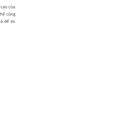
 cao của
thế cũng
à để xe,