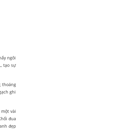
hấy ngôi
, tạo sự
g thoáng
gạch ghi
 một vài
Khối đua
xanh đẹp