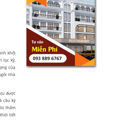
ình khối
 lọc kỹ,
rọng của
ngôi nhà
hịu được
à cầu kỳ
 bị thấm
hời tiết