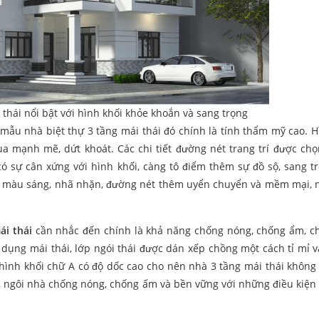
thái nổi bật với hình khối khỏe khoắn và sang trọng
mẫu nhà biệt thự 3 tầng mái thái đó chính là tính thẩm mỹ cao. H
 mạnh mẽ, dứt khoát. Các chi tiết đường nét trang trí được chọn
ó sự cân xứng với hình khối, càng tô điểm thêm sự đồ sộ, sang t
ng màu sáng, nhã nhặn, đường nét thêm uyển chuyển và mềm mại, 
ái thái
cần nhắc đến chính là khả năng chống nóng, chống ẩm, c
sử dụng mái thái, lớp ngói thái được dán xếp chồng một cách tỉ mỉ v
i hình khối chữ A có độ dốc cao cho nên nhà 3 tầng mái thái không
, ngôi nhà chống nóng, chống ấm và bền vững với những điều kiện t