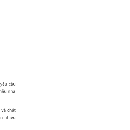
 yêu cầu
 mẫu nhà
 và chất
ơn nhiều