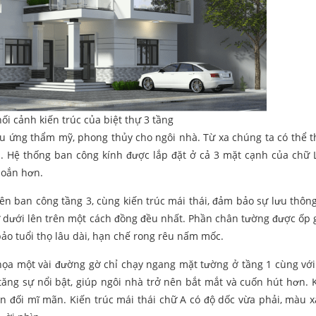
i cảnh kiến trúc của biệt thự 3 tầng
ệu ứng thẩm mỹ, phong thủy cho ngôi nhà. Từ xa chúng ta có thể t
a. Hệ thống ban công kính được lắp đặt ở cả 3 mặt cạnh của chữ L
hoắn hơn.
trên ban công tầng 3, cùng kiến trúc mái thái, đảm bảo sự lưu thôn
từ dưới lên trên một cách đồng đều nhất. Phần chân tường được ốp 
ảo tuổi thọ lâu dài, hạn chế rong rêu nấm mốc.
c họa một vài đường gờ chỉ chạy ngang mặt tường ở tầng 1 cùng với
tăng sự nổi bật, giúp ngôi nhà trở nên bắt mắt và cuốn hút hơn. 
ân đối mĩ mãn. Kiến trúc mái thái chữ A có độ dốc vừa phải, màu 