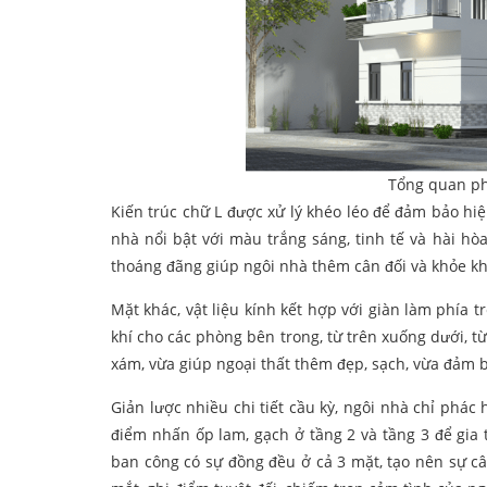
Tổng quan phố
Kiến trúc chữ L được xử lý khéo léo để đảm bảo hi
nhà nổi bật với màu trắng sáng, tinh tế và hài hò
thoáng đãng giúp ngôi nhà thêm cân đối và khỏe k
Mặt khác, vật liệu kính kết hợp với giàn làm phía 
khí cho các phòng bên trong, từ trên xuống dưới, 
xám, vừa giúp ngoại thất thêm đẹp, sạch, vừa đảm b
Giản lược nhiều chi tiết cầu kỳ, ngôi nhà chỉ phá
điểm nhấn ốp lam, gạch ở tầng 2 và tầng 3 để gia 
ban công có sự đồng đều ở cả 3 mặt, tạo nên sự c