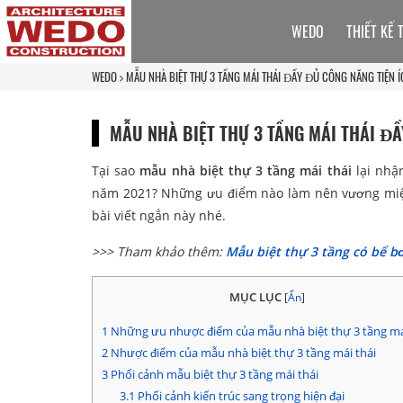
WEDO
THIẾT KẾ 
WEDO
MẪU NHÀ BIỆT THỰ 3 TẦNG MÁI THÁI ĐẦY ĐỦ CÔNG NĂNG TIỆN Í
MẪU NHÀ BIỆT THỰ 3 TẦNG MÁI THÁI ĐẦ
Tại sao
mẫu nhà biệt thự 3 tầng mái thái
lại nhậ
năm 2021? Những ưu điểm nào làm nên vương miện 
bài viết ngắn này nhé.
>>> Tham khảo thêm:
Mẫu biệt thự 3 tầng có bể bơ
MỤC LỤC
[
Ẩn
]
1
Những ưu nhược điểm của mẫu nhà biệt thự 3 tầng má
2
Nhược điểm của mẫu nhà biệt thự 3 tầng mái thái
3
Phối cảnh mẫu biệt thự 3 tầng mái thái
3.1
Phối cảnh kiến trúc sang trọng hiện đại