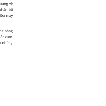
 xứng về
 phân bổ
hiều may
ống hàng
bảo cuộc
tỏa những