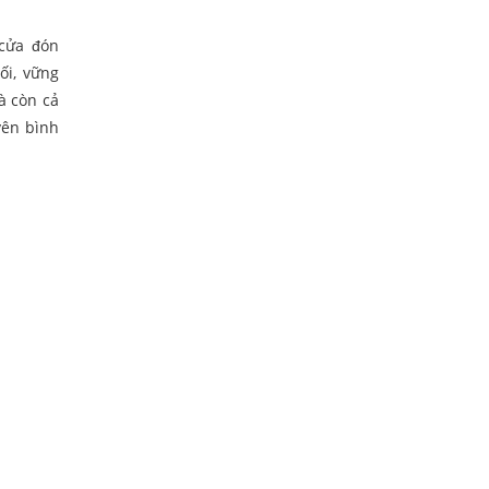
 cửa đón
ối, vững
à còn cả
yên bình