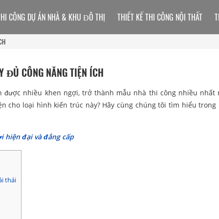
THI CÔNG DỰ ÁN NHÀ & KHU ĐÔ THỊ
THIẾT KẾ THI CÔNG NỘI THẤT
T
CH
Y ĐỦ CÔNG NĂNG TIỆN ÍCH
n được nhiều khen ngợi, trở thành mẫu nhà thi công nhiều nhất
cho loại hình kiến trúc này? Hãy cùng chúng tôi tìm hiểu trong
i hiện đại và đẳng cấp
i thái