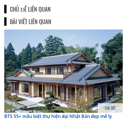
CHỦ ĐỀ LIÊN QUAN
BÀI VIẾT LIÊN QUAN
CHI TIẾT
BTS 55+ mẫu biệt thự hiện đại Nhật Bản đẹp mê ly