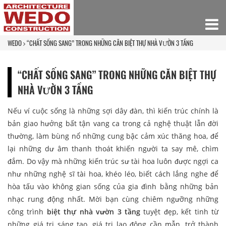
WEDO
“CHẤT SỐNG SANG” TRONG NHỮNG CĂN BIỆT THỰ NHÀ VƯỜN 3 TẦNG
“CHẤT SỐNG SANG” TRONG NHỮNG CĂN BIỆT THỰ
NHÀ VƯỜN 3 TẦNG
Nếu ví cuộc sống là những sợi dây đàn, thì kiến trúc chính là
bản giao hưởng bất tận vang ca trong cả nghệ thuật lẫn đời
thường, làm bùng nổ những cung bậc cảm xúc thăng hoa, để
lại những dư âm thanh thoát khiến người ta say mê, chìm
đắm. Do vậy mà những kiến trúc sư tài hoa luôn được ngợi ca
như những nghệ sĩ tài hoa, khéo léo, biết cách lắng nghe để
hòa tấu vào không gian sống của gia đình bằng những bản
nhạc rung động nhất. Mời bạn cùng chiêm ngưỡng những
công trình
biệt thự nhà vườn 3 tầng
tuyệt đẹp, kết tinh từ
những giá trị sáng tạo, giá trị lao động cần mẫn, trở thành