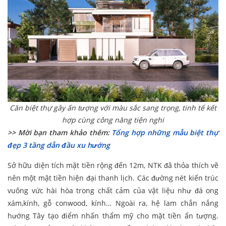
Căn biệt thự gây ấn tượng với màu sắc sang trọng, tinh tế kết
hợp cùng công năng tiện nghi
>> Mời bạn tham khảo thêm:
Tổng hợp những mẫu biệt thự
đẹp 3 tầng dẫn đầu xu hướng
Sở hữu diện tích mặt tiền rộng đến 12m, NTK đã thỏa thích vẽ
nên một mặt tiền hiện đại thanh lịch. Các đường nét kiến trúc
vuông vức hài hòa trong chất cảm của vật liệu như đá ong
xám,kính, gỗ conwood, kính… Ngoài ra, hệ lam chắn nắng
hướng Tây tạo điểm nhấn thẩm mỹ cho mặt tiền ấn tượng.