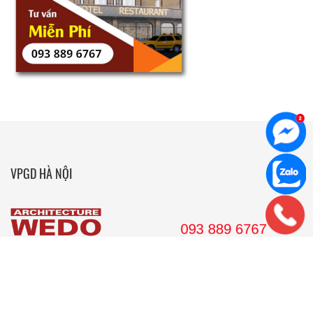
VPGD HÀ NỘI
36 Hoàng Cầu, tầng 10 Tòa nhà Anh Minh, Quận Đống Đa, Hà
Nội.