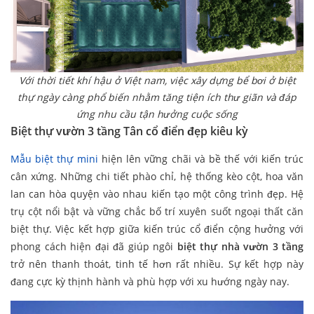
Với thời tiết khí hậu ở Việt nam, việc xây dựng bể bơi ở biệt
thự ngày càng phổ biến nhằm tăng tiện ích thư giãn và đáp
ứng nhu cầu tận hưởng cuộc sống
Biệt thự vườn 3 tầng Tân cổ điển đẹp kiêu kỳ
Mẫu biệt thự mini
hiện lên vững chãi và bề thế với kiến trúc
cân xứng. Những chi tiết phào chỉ, hệ thống kèo cột, hoa văn
lan can hòa quyện vào nhau kiến tạo một công trình đẹp. Hệ
trụ cột nổi bật và vững chắc bố trí xuyên suốt ngoại thất căn
biệt thự. Việc kết hợp giữa kiến trúc cổ điển cộng hưởng với
phong cách hiện đại đã giúp ngôi
biệt thự nhà vườn 3 tầng
trở nên thanh thoát, tinh tế hơn rất nhiều. Sự kết hợp này
đang cực kỳ thịnh hành và phù hợp với xu hướng ngày nay.