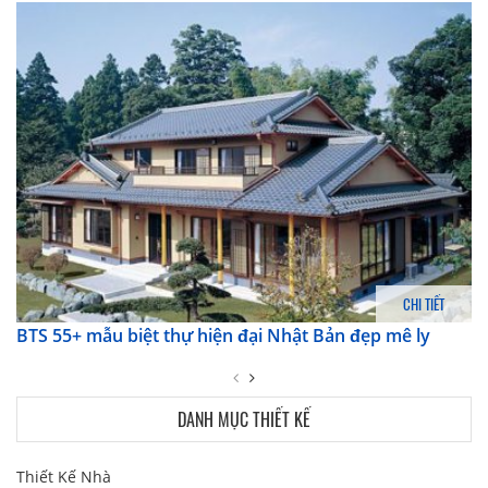
CHI TIẾT
BTS 55+ mẫu biệt thự hiện đại Nhật Bản đẹp mê ly
DANH MỤC THIẾT KẾ
Thiết Kế Nhà