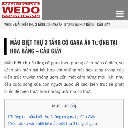
WEDO
MẪU BIỆT THỰ 3 TẦNG CÓ GARA ẤN TƯỢNG TẠI HOA BẰNG – CẦU GIẤY
MẪU BIỆT THỰ 3 TẦNG CÓ GARA ẤN TƯỢNG TẠI
HOA BẰNG – CẦU GIẤY
Mẫu
biệt thự 3 tầng có gara
theo phong cách bán cổ điển, sự
cách tân hiện đại kết hợp với những nét đẹp sang trọng của
kiến trúc truyền thống đem đến một cảm hứng mới. Khi nhu
cầu cuộc sống của con người được đề cao, kiến trúc sẽ phát
triển để hiện thực hóa những ước mơ có thực.
MỤC LỤC
[
Ẩn
]
1
Thông tin mẫu biệt thự 3 tầng có gara tại Cầu Giấy
2
Yêu cầu tư vấn thiết kế mẫu biệt thự 3 tầng có gara