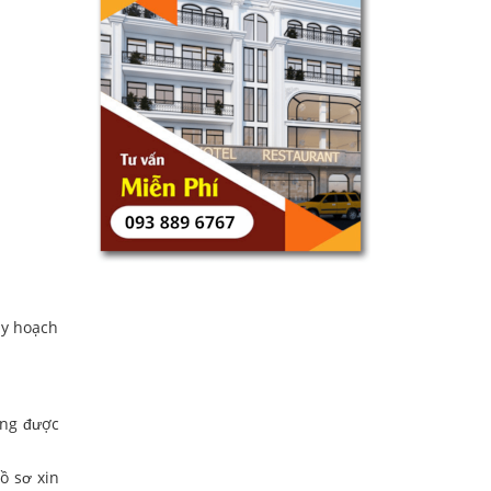
uy hoạch
ông được
ồ sơ xin