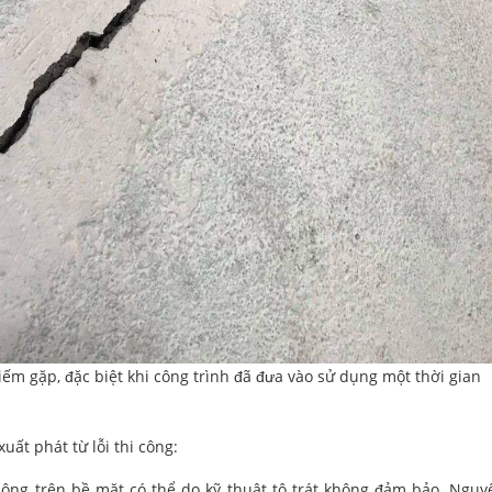
ếm gặp, đặc biệt khi công trình đã đưa vào sử dụng một thời gian
ất phát từ lỗi thi công:
nông trên bề mặt có thể do kỹ thuật tô trát không đảm bảo. Ngu