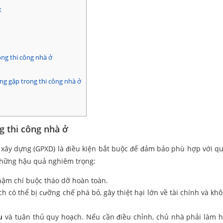
t
ong thi công nhà ở
ờng gặp trong thi công nhà ở
g thi công nhà ở
ép xây dựng (GPXD) là điều kiện bắt buộc để đảm bảo phù hợp với q
 những hậu quả nghiêm trọng:
thậm chí buộc tháo dỡ hoàn toàn.
h có thể bị cưỡng chế phá bỏ, gây thiệt hại lớn về tài chính và kh
u
và tuân thủ quy hoạch. Nếu cần điều chỉnh, chủ nhà phải làm h