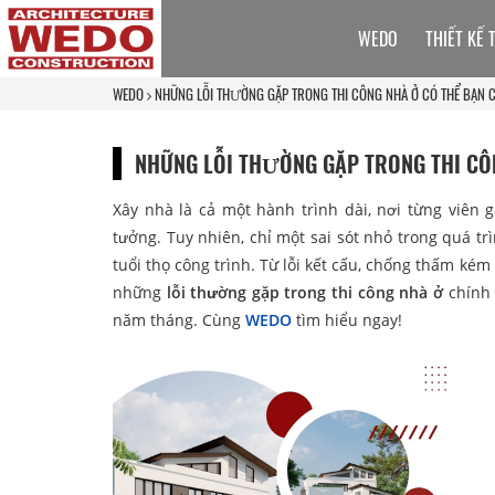
WEDO
THIẾT KẾ 
WEDO
NHỮNG LỖI THƯỜNG GẶP TRONG THI CÔNG NHÀ Ở CÓ THỂ BẠN 
NHỮNG LỖI THƯỜNG GẶP TRONG THI CÔ
Xây nhà là cả một hành trình dài, nơi từng viên 
tưởng. Tuy nhiên, chỉ một sai sót nhỏ trong quá tr
tuổi thọ công trình. Từ lỗi kết cấu, chống thấm kém
những
lỗi thường gặp trong thi công nhà ở
chính 
năm tháng. Cùng
WEDO
tìm hiểu ngay!