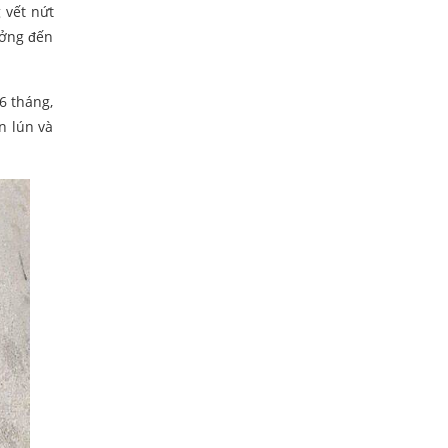
 vết nứt
ưởng đến
6 tháng,
n lún và