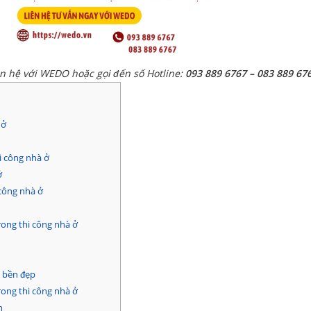
ên hệ với WEDO hoặc gọi đến số Hotline:
093 889 6767 – 083 889 67
 ở
i công nhà ở
ở
công nhà ở
rong thi công nhà ở
 bền đẹp
rong thi công nhà ở
h