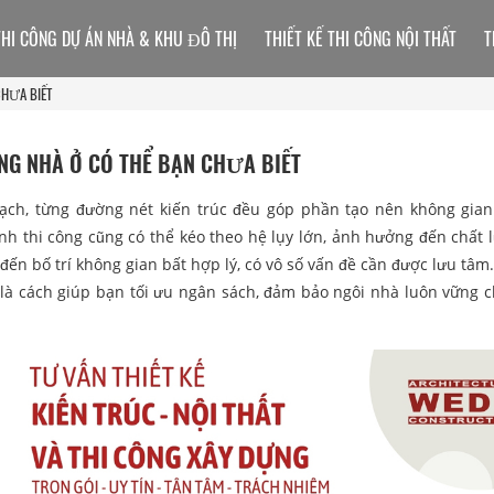
THI CÔNG DỰ ÁN NHÀ & KHU ĐÔ THỊ
THIẾT KẾ THI CÔNG NỘI THẤT
T
CHƯA BIẾT
NG NHÀ Ở CÓ THỂ BẠN CHƯA BIẾT
gạch, từng đường nét kiến trúc đều góp phần tạo nên không gian
ình thi công cũng có thể kéo theo hệ lụy lớn, ảnh hưởng đến chất 
 đến bố trí không gian bất hợp lý, có vô số vấn đề cần được lưu tâm
là cách giúp bạn tối ưu ngân sách, đảm bảo ngôi nhà luôn vững c