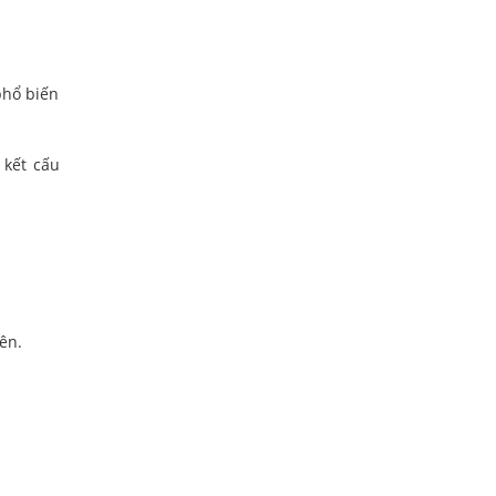
phổ biến
 kết cấu
ên.