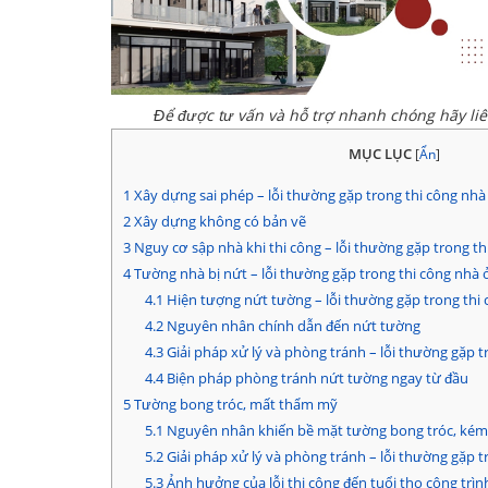
Để được tư vấn và hỗ trợ nhanh chóng hãy li
MỤC LỤC
[
Ẩn
]
1
Xây dựng sai phép – lỗi thường gặp trong thi công nhà
2
Xây dựng không có bản vẽ
3
Nguy cơ sập nhà khi thi công – lỗi thường gặp trong th
4
Tường nhà bị nứt – lỗi thường gặp trong thi công nhà 
4.1
Hiện tượng nứt tường – lỗi thường gặp trong thi 
4.2
Nguyên nhân chính dẫn đến nứt tường
4.3
Giải pháp xử lý và phòng tránh – lỗi thường gặp t
4.4
Biện pháp phòng tránh nứt tường ngay từ đầu
5
Tường bong tróc, mất thẩm mỹ
5.1
Nguyên nhân khiến bề mặt tường bong tróc, kém
5.2
Giải pháp xử lý và phòng tránh – lỗi thường gặp t
5.3
Ảnh hưởng của lỗi thi công đến tuổi thọ công trìn