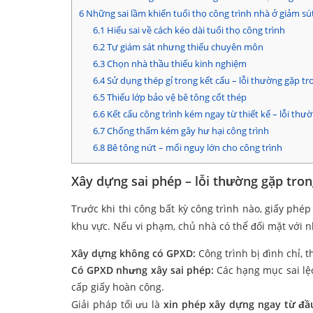
6
Những sai lầm khiến tuổi thọ công trình nhà ở giảm sú
6.1
Hiểu sai về cách kéo dài tuổi thọ công trình
6.2
Tự giám sát nhưng thiếu chuyên môn
6.3
Chọn nhà thầu thiếu kinh nghiệm
6.4
Sử dụng thép gỉ trong kết cấu – lỗi thường gặp tr
6.5
Thiếu lớp bảo vệ bê tông cốt thép
6.6
Kết cấu công trình kém ngay từ thiết kế – lỗi thư
6.7
Chống thấm kém gây hư hại công trình
6.8
Bê tông nứt – mối nguy lớn cho công trình
Xây dựng sai phép – lỗi thường gặp tron
Trước khi thi công bất kỳ công trình nào, giấy ph
khu vực. Nếu vi phạm, chủ nhà có thể đối mặt với
Xây dựng không có GPXD:
Công trình bị đình chỉ, 
Có GPXD nhưng xây sai phép:
Các hạng mục sai lệc
cấp giấy hoàn công.
Giải pháp tối ưu là
xin phép xây dựng ngay từ đầ