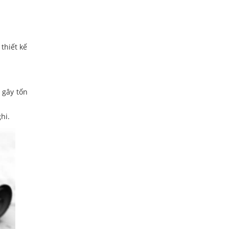
thiết kế
 gây tốn
hi.