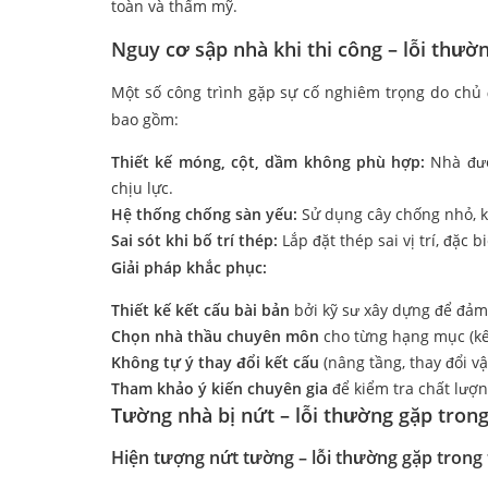
toàn và thẩm mỹ.
Nguy cơ sập nhà khi thi công – lỗi thườ
Một số công trình gặp sự cố nghiêm trọng do chủ
bao gồm:
Thiết kế móng, cột, dầm không phù hợp:
Nhà đượ
chịu lực.
Hệ thống chống sàn yếu:
Sử dụng cây chống nhỏ, k
Sai sót khi bố trí thép:
Lắp đặt thép sai vị trí, đặc 
Giải pháp khắc phục:
Thiết kế kết cấu bài bản
bởi kỹ sư xây dựng để đảm 
Chọn nhà thầu chuyên môn
cho từng hạng mục (kết
Không tự ý thay đổi kết cấu
(nâng tầng, thay đổi vậ
Tham khảo ý kiến chuyên gia
để kiểm tra chất lượn
Tường nhà bị nứt – lỗi thường gặp trong
Hiện tượng nứt tường – lỗi thường gặp trong 