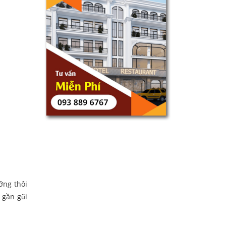
ỡng thôi
 gần gũi