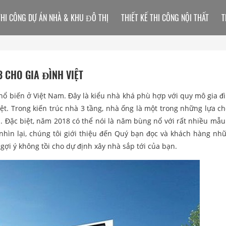
THI CÔNG DỰ ÁN NHÀ & KHU ĐÔ THỊ
THIẾT KẾ THI CÔNG NỘI THẤT
T
 CHO GIA ĐÌNH VIỆT
hổ biến ở Việt Nam. Đây là kiểu nhà khá phù hợp với quy mô gia đ
ệt. Trong kiến trúc nhà 3 tầng, nhà ống là một trong những lựa c
n. Đặc biệt, năm 2018 có thể nói là năm bùng nổ với rất nhiều mẫu 
nhìn lại, chúng tôi giới thiệu đến Quý bạn đọc và khách hàng n
 gợi ý không tồi cho dự định xây nhà sắp tới của bạn.