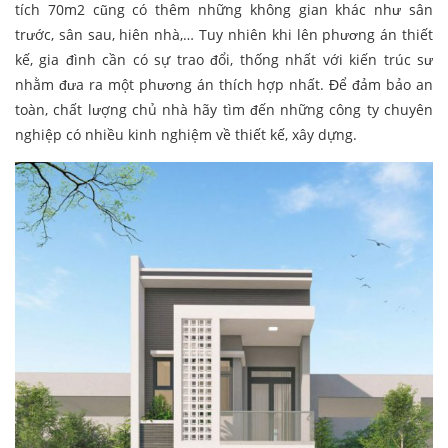
tích 70m2 cũng có thêm những không gian khác như sân
trước, sân sau, hiên nhà,… Tuy nhiên khi lên phương án thiết
kế, gia đình cần có sự trao đổi, thống nhất với kiến trúc sư
nhằm đưa ra một phương án thích hợp nhất. Để đảm bảo an
toàn, chất lượng chủ nhà hãy tìm đến những công ty chuyên
nghiệp có nhiều kinh nghiệm về thiết kế, xây dựng.