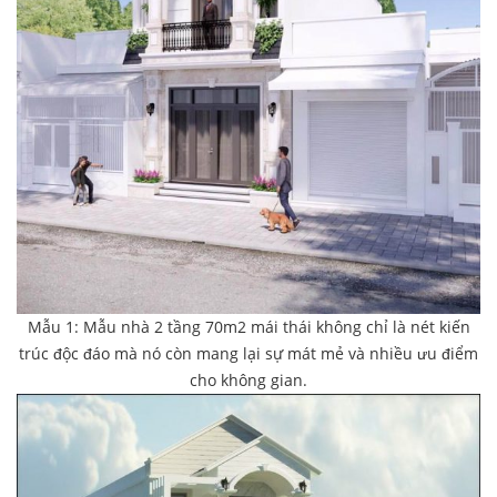
Mẫu 1: Mẫu nhà 2 tầng 70m2 mái thái không chỉ là nét kiến
trúc độc đáo mà nó còn mang lại sự mát mẻ và nhiều ưu điểm
cho không gian.