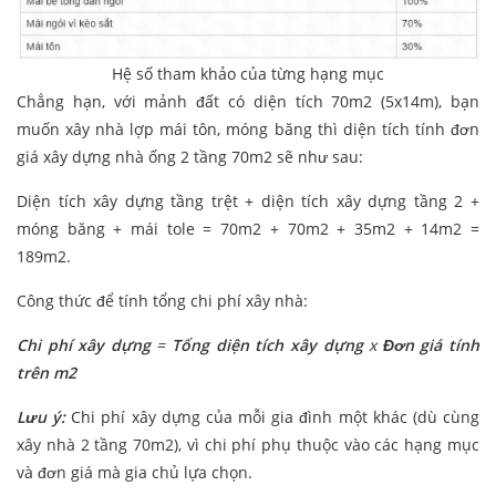
Hệ số tham khảo của từng hạng mục
Chẳng hạn, với mảnh đất có diện tích 70m2 (5x14m), bạn
muốn xây nhà lợp mái tôn, móng băng thì diện tích tính đơn
giá xây dựng nhà ống 2 tầng 70m2 sẽ như sau:
Diện tích xây dựng tầng trệt + diện tích xây dựng tầng 2 +
móng băng + mái tole = 70m2 + 70m2 + 35m2 + 14m2 =
189m2.
Công thức để tính tổng chi phí xây nhà:
Chi phí xây dựng
=
Tổng diện tích xây dựng
x
Đơn giá tính
trên m2
Lưu ý:
Chi phí xây dựng của mỗi gia đình một khác (dù cùng
xây nhà 2 tầng 70m2), vì chi phí phụ thuộc vào các hạng mục
và đơn giá mà gia chủ lựa chọn.