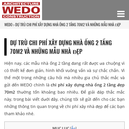
WEDO
DỰ TRÙ CHI PHÍ XÂY DỰNG NHÀ ỐNG 2 TẦNG 70M2 VÀ NHỮNG MẪU NHÀ ĐẸP
DỰ TRÙ CHI PHÍ XÂY DỰNG NHÀ ỐNG 2 TẦNG
70M2 VÀ NHỮNG MẪU NHÀ ĐẸP
Hiện nay, các mẫu nhà ống 2 tầng đang rất được ưa chuộng vì
có thiết kế đơn giản, hình khối vuông vắn và sự chắc chắn. Vì
thế một trong những câu hỏi mà nhiều gia chủ thắc mắc và
gửi đến WEDO chính là
chi phí xây dựng
nhà ống 2 tầng đẹp
70m2
thường tốn khoảng bao nhiêu. Để giải đáp thắc mắc
này, trong bài viết dưới đây, chúng tôi sẽ gửi đến cho các bạn
những thông tin quan trọng về chi phí xây nhà đẹp để các bạn
tham khảo nhé.
MỤC LỤC
[
Ẩn
]