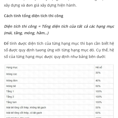
xây dựng và đơn giá xây dựng hiện hành.
Cách tính tổng diện tích thi công
Diện tích thi công = Tổng diện tích của tất cả các hạng mục
(mái, tầng, móng, hầm…)
Để tính được diện tích của từng hạng mục thì bạn cần biết hệ
số được quy định tương ứng với từng hạng mục đó. Cụ thể, hệ
số của từng hạng mục được quy định như bảng bên dưới: