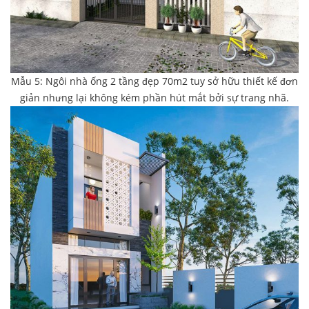
Mẫu 5: Ngôi nhà ống 2 tầng đẹp 70m2 tuy sở hữu thiết kế đơn
giản nhưng lại không kém phần hút mắt bởi sự trang nhã.