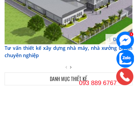
CHI TIẾT
Tư vấn thiết kế xây dựng nhà máy, nhà xưởng uy tín
chuyên nghiệp
DANH MỤC THIẾT KẾ
Thiết Kế Nhà
Thiết Kế Nội Thất
Thiết Kế Nhà Cấp 4
Thiết Kế Nhà Ống
Thiết Kế Nhà Ống 1 Tầng
Thiết Kế Nhà Ống 2 Tầng