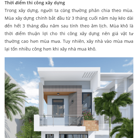
Thời điểm thi công xây dựng
Trong xây dựng, người ta cũng thường phân chia theo mùa.
Mùa xây dựng chính bắt đầu từ 3 tháng cuối năm này kéo dài
đến hết 3 tháng đầu năm sau tính theo âm lịch. Mùa khô là
thời điểm thuận lợi cho thi công xây dựng nên giá vật tư
thường cao hơn mùa mưa. Tuy nhiên, xây nhà vào mùa mưa
lại tốn nhiều công hơn khi xây nhà mua khô.