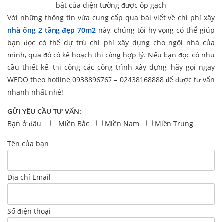
bật của diện tường được ốp gạch
Với những thông tin vừa cung cấp qua bài viết về chi phí xây
nhà ống 2 tầng đẹp 70m2
này, chúng tôi hy vọng có thể giúp
bạn đọc có thể dự trù chi phí xây dựng cho ngôi nhà của
mình, qua đó có kế hoạch thi công hợp lý. Nếu bạn đọc có nhu
cầu thiết kế, thi công các công trình xây dựng, hãy gọi ngay
WEDO theo hotline 0938896767 – 02438168888 để được tư vấn
nhanh nhất nhé!
GỬI YÊU CẦU TƯ VẤN:
Bạn ở đâu
Miền Bắc
Miền Nam
Miền Trung
Tên của bạn
Địa chỉ Email
Số điện thoại