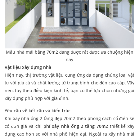
Mẫu nhà mái bằng 70m2 đang được rất được ưa chuộng hiện
nay
Vật liệu xây dựng nhà
Hiện nay, thị trường vật liệu cung ứng đa dạng chủng loại vật
tư với giá cả và chất lượng từ trung bình cho đến cao cấp. Vậy
nên, tùy theo điều kiện kinh tế, bạn có thể lựa chọn những gói
xây dựng phù hợp với gia đình.
Yêu cầu về kết cấu và kiến trúc
Khi xây nhà ống 2 tầng đẹp 70m2 theo phong cách cổ điển sẽ
có đơn giá và
chi phí xây nhà ống 2 tầng 70m2
thiết kế xây
dựng cao hơn so với nhà phố hiện đại. Ngoài ra xây nhà mái