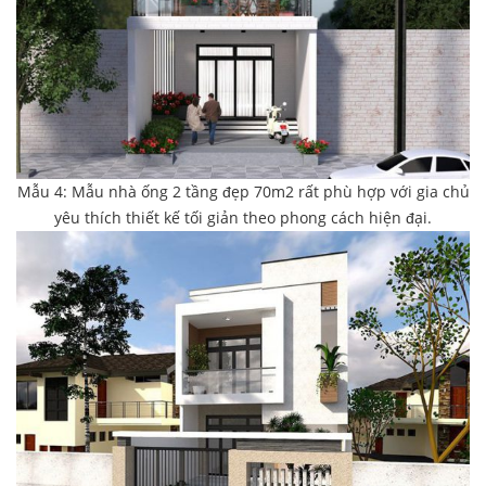
Mẫu 4: Mẫu nhà ống 2 tầng đẹp 70m2 rất phù hợp với gia chủ
yêu thích thiết kế tối giản theo phong cách hiện đại.