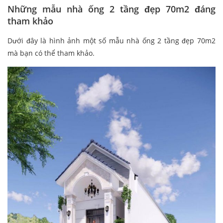
Những mẫu nhà ống 2 tầng đẹp 70m2 đáng
tham khảo
Dưới đây là hình ảnh một số mẫu nhà ống 2 tầng đẹp 70m2
mà bạn có thể tham khảo.