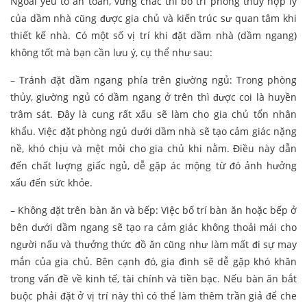
Ngoài yếu tố an toàn, vững chắc thì bố trí phong thủy hợp lý
của dầm nhà cũng được gia chủ và kiến trúc sư quan tâm khi
thiết kế nhà. Có một số vị trí khi đặt dầm nhà (dầm ngang)
không tốt mà bạn cần lưu ý, cụ thể như sau:
– Tránh đặt dầm ngang phía trên giường ngủ: Trong phòng
thủy, giường ngủ có dầm ngang ở trên thì được coi là huyền
trâm sát. Đây là cung rất xấu sẽ làm cho gia chủ tổn nhân
khẩu. Việc đặt phòng ngủ dưới dầm nhà sẽ tạo cảm giác nặng
nề, khó chịu và mệt mỏi cho gia chủ khi nằm. Điều này dẫn
đến chất lượng giấc ngủ, dễ gặp ác mộng từ đó ảnh hưởng
xấu đến sức khỏe.
– Không đặt trên bàn ăn và bếp: Việc bố trí bàn ăn hoặc bếp ở
bên dưới dầm ngang sẽ tạo ra cảm giác không thoải mái cho
người nấu và thưởng thức đồ ăn cũng như làm mất đi sự may
mắn của gia chủ. Bên cạnh đó, gia đình sẽ dễ gặp khó khăn
trong vấn đề về kinh tế, tài chính và tiền bạc. Nếu bàn ăn bắt
buộc phải đặt ở vị trí này thì có thể làm thêm trần giả để che