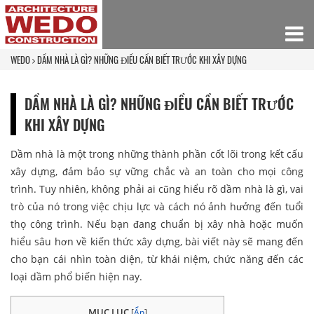
WEDO
DẦM NHÀ LÀ GÌ? NHỮNG ĐIỀU CẦN BIẾT TRƯỚC KHI XÂY DỰNG
DẦM NHÀ LÀ GÌ? NHỮNG ĐIỀU CẦN BIẾT TRƯỚC
KHI XÂY DỰNG
Dầm nhà là một trong những thành phần cốt lõi trong kết cấu
xây dựng, đảm bảo sự vững chắc và an toàn cho mọi công
trình. Tuy nhiên, không phải ai cũng hiểu rõ dầm nhà là gì, vai
trò của nó trong việc chịu lực và cách nó ảnh hưởng đến tuổi
thọ công trình. Nếu bạn đang chuẩn bị xây nhà hoặc muốn
hiểu sâu hơn về kiến thức xây dựng, bài viết này sẽ mang đến
cho bạn cái nhìn toàn diện, từ khái niệm, chức năng đến các
loại dầm phổ biến hiện nay.
MỤC LỤC
[
Ẩn
]