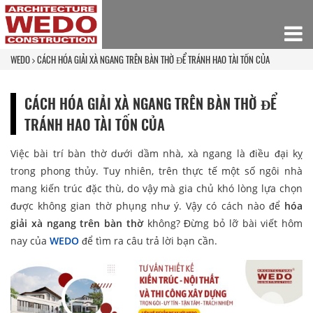
WEDO
CÁCH HÓA GIẢI XÀ NGANG TRÊN BÀN THỜ ĐỂ TRÁNH HAO TÀI TỐN CỦA
CÁCH HÓA GIẢI XÀ NGANG TRÊN BÀN THỜ ĐỂ
TRÁNH HAO TÀI TỐN CỦA
Việc bài trí bàn thờ dưới dầm nhà, xà ngang là điều đại kỵ
trong phong thủy. Tuy nhiên, trên thực tế một số ngôi nhà
mang kiến trúc đặc thù, do vậy mà gia chủ khó lòng lựa chọn
được không gian thờ phụng như ý. Vậy có cách nào để
hóa
giải xà ngang trên bàn thờ
không? Đừng bỏ lỡ bài viết hôm
nay của
WEDO
để tìm ra câu trả lời bạn cần.