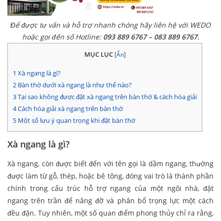
Để được tư vấn và hỗ trợ nhanh chóng hãy liên hệ với WEDO
hoặc gọi đến số Hotline:
093 889 6767 – 083 889 6767.
MỤC LỤC
[
Ẩn
]
1
Xà ngang là gì?
2
Bàn thờ dưới xà ngang là như thế nào?
3
Tại sao không được đặt xà ngang trên bàn thờ & cách hóa giải
4
Cách hóa giải xà ngang trên bàn thờ
5
Một số lưu ý quan trọng khi đặt bàn thờ
Xà ngang là gì?
Xà ngang, còn được biết đến với tên gọi là dầm ngang, thường
được làm từ gỗ, thép, hoặc bê tông, đóng vai trò là thành phần
chính trong cấu trúc hỗ trợ ngang của một ngôi nhà, đặt
ngang trên trần để nâng đỡ và phân bổ trọng lực một cách
đều đặn. Tuy nhiên, một số quan điểm phong thủy chỉ ra rằng,