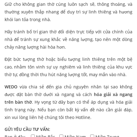
Giữ cho không gian thờ cúng luôn sạch sẽ, thông thoáng, và
thường xuyên thắp nhang để duy trì sự linh thiêng và hương
khói lan tỏa trong nhà.
Hãy tránh bố trí gian thờ đối diện trực tiếp với cửa chính của
nhà để tránh sự xung khắc về năng lượng, tạo nên một dòng
chảy năng lượng hài hòa hơn.
Đặt bức tượng thờ hoặc biểu tượng linh thiêng trên một bệ
cao, nhằm tôn vinh sự uy nghiêm và linh thiêng của khu vực
thờ tự, đồng thời thu hút năng lượng tốt, may mắn vào nhà.
WEDO
vừa chia sẻ đến gia chủ nguyên nhân tại sao không
được đặt bàn thờ dưới xà ngang và cách
hóa giải xà ngang
trên bàn thờ
. Hy vọng từ đây bạn có thể áp dụng và hóa giải
tình trạng này. Nếu bạn còn bất kỳ vấn đề nào cần giải đáp,
xin vui lòng liên hệ chúng tôi theo Hotline.
GỬI YÊU CẦU TƯ VẤN:
Bạn ở đâu
Miền Bắc
Miền Nam
Miền Trung