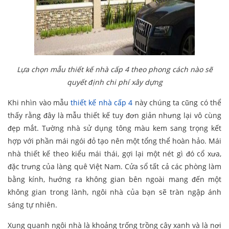
Lựa chọn mẫu thiết kế nhà cấp 4 theo phong cách nào sẽ
quyết định chi phí xây dựng
Khi nhìn vào mẫu
thiết kế nhà cấp 4
này chúng ta cũng có thể
thấy rằng đây là mẫu thiết kế tuy đơn giản nhưng lại vô cùng
đẹp mắt. Tường nhà sử dụng tông màu kem sang trọng kết
hợp với phần mái ngói đỏ tạo nên một tổng thể hoàn hảo. Mái
nhà thiết kế theo kiểu mái thái, gợi lại một nét gì đó cổ xưa,
đặc trưng của làng quê Việt Nam. Cửa sổ tất cả các phòng làm
bằng kính, hướng ra không gian bên ngoài mang đến một
không gian trong lành, ngôi nhà của bạn sẽ tràn ngập ánh
sáng tự nhiên.
Xung quanh ngôi nhà là khoảng trống trồng cây xanh và là nơi