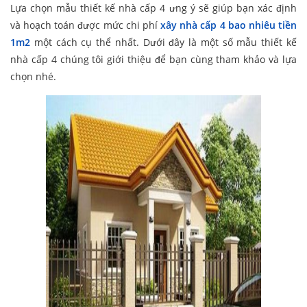
Lựa chọn mẫu thiết kế nhà cấp 4 ưng ý sẽ giúp bạn xác định
và hoạch toán được mức chi phí
xây nhà cấp 4 bao nhiêu tiền
1m2
một cách cụ thể nhất. Dưới đây là một số mẫu thiết kế
nhà cấp 4 chúng tôi giới thiệu để bạn cùng tham khảo và lựa
chọn nhé.