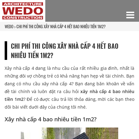
WEDO
CHI PHÍ THI CÔNG XÂY NHÀ CẤP 4 HẾT BAO NHIÊU TIỀN 1M2?
CHI PHÍ THI CÔNG XÂY NHÀ CẤP 4 HẾT BAO
NHIÊU TIỀN 1M2?
Xây nhà cấp 4 đang là nhu cầu của rất nhiều gia đình, nhất là
những đôi vợ chồng trẻ có khả năng hạn hẹp về tài chính. Bạn
đang có nhu cầu xây nhà cấp 4? Bạn đang băn khoăn về vấn
đề tài chính và luôn đặt ra câu hỏi
xây nhà cấp 4 bao nhiêu
tiền 1m2
? Để có được câu trả lời thỏa đáng, mời các bạn theo
dõi bài viết dưới đây của chúng tôi nhé.
Xây nhà cấp 4 bao nhiêu tiền 1m2?