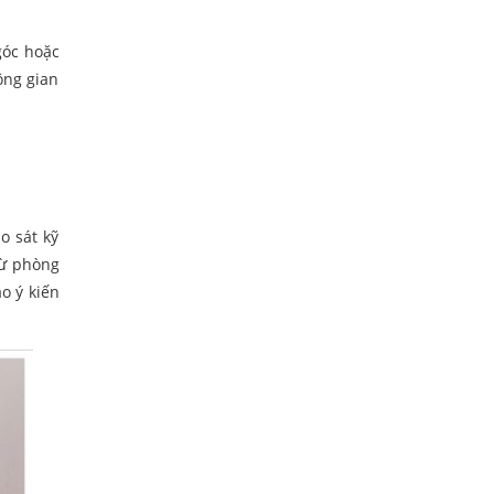
góc hoặc
ông gian
o sát kỹ
từ phòng
o ý kiến