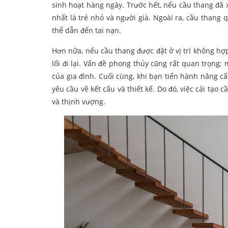
sinh hoạt hàng ngày. Trước hết, nếu cầu thang đã 
nhất là trẻ nhỏ và người già. Ngoài ra, cầu thang
thể dẫn đến tai nạn.
Hơn nữa, nếu cầu thang được đặt ở vị trí không hợp
lối đi lại. Vấn đề phong thủy cũng rất quan trọng
của gia đình. Cuối cùng, khi bạn tiến hành nâng 
yêu cầu về kết cấu và thiết kế. Do đó, việc cải tạo
và thịnh vượng.