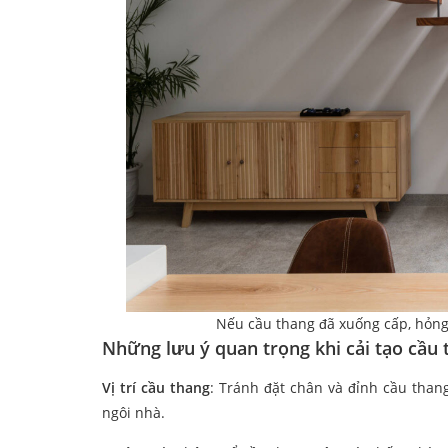
Nếu cầu thang đã xuống cấp, hỏng
Những lưu ý quan trọng khi cải tạo cầu
Vị trí cầu thang
: Tránh đặt chân và đỉnh cầu than
ngôi nhà.