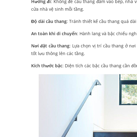
Hướng đi
: Không để cầu thang đâm vào bếp, nhà vệ
cửa nhà vệ sinh mỗi tầng.
Độ dài cầu thang
: Tránh thiết kế cầu thang quá dà
An toàn khi di chuyển
: Hành lang và bậc chiếu nghỉ
Nơi đặt cầu thang
: Lựa chọn vị trí cầu thang ở nơ
tốt lưu thông lên các tầng.
Kích thước bậc
: Diện tích các bậc cầu thang cần đ