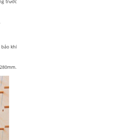
ng trước
.
m bảo khí
n 280mm.