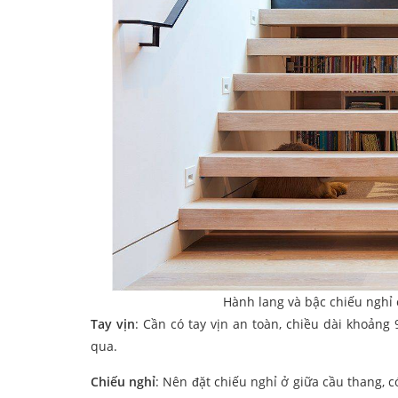
Hành lang và bậc chiếu nghỉ c
Tay vịn
: Cần có tay vịn an toàn, chiều dài khoảng
qua.
Chiếu nghỉ
: Nên đặt chiếu nghỉ ở giữa cầu thang, 