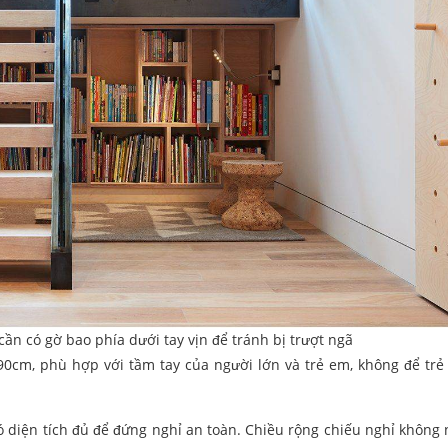
ần có gờ bao phía dưới tay vịn để tránh bị trượt ngã
 90cm, phù hợp với tầm tay của người lớn và trẻ em, không để trẻ
có diện tích đủ để đứng nghỉ an toàn. Chiều rộng chiếu nghỉ không