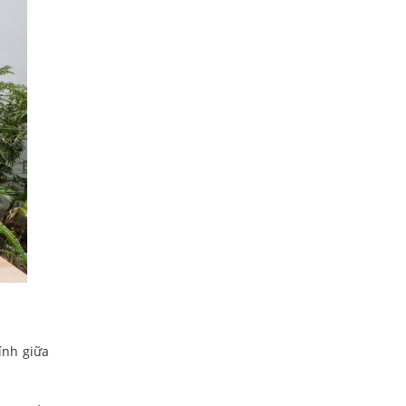
ính giữa