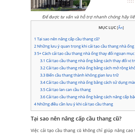
Để được tư vấn và hỗ trợ nhanh chóng hãy li
MỤC LỤC
[
Ẩn
]
1
Tại sao nên nâng cấp cầu thang cũ?
2
Những lưu ý quan trọng khi cải tạo cầu thang nhà ống
3
5+ Cách cải tạo cầu thang nhà ống thay đổi ngoạn mục
3.1
Cải tạo cầu thang nhà ống bằng cách thay đổi vị tr
3.2
Cải tạo cầu thang nhà ống bằng cách mở rộng khô
3.3
Biến cầu thang thành không gian lưu trữ
3.4
Cải tạo cầu thang nhà ống bằng cách sử dụng màu
3.5
Cải tạo lan can cầu thang
3.6
Cải tạo cầu thang nhà ống bằng cách nâng cấp bậ
4
Những điều cần lưu ý khi cải tạo cầu thang
Tại sao nên nâng cấp cầu thang cũ?
Việc cải tạo cầu thang cũ không chỉ giúp nâng ca