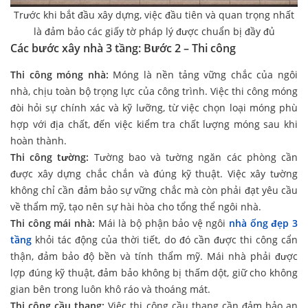
Trước khi bắt đầu xây dựng, việc đầu tiên và quan trọng nhất
là đảm bảo các giấy tờ pháp lý được chuẩn bị đầy đủ
Các bước xây nhà 3 tầng: Bước 2 – Thi công
Thi công móng nhà:
Móng là nền tảng vững chắc của ngôi
nhà, chịu toàn bộ trọng lực của công trình. Việc thi công móng
đòi hỏi sự chính xác và kỹ lưỡng, từ việc chọn loại móng phù
hợp với địa chất, đến việc kiểm tra chất lượng móng sau khi
hoàn thành.
Thi công tường:
Tường bao và tường ngăn các phòng cần
được xây dựng chắc chắn và đúng kỹ thuật. Việc xây tường
không chỉ cần đảm bảo sự vững chắc mà còn phải đạt yêu cầu
về thẩm mỹ, tạo nên sự hài hòa cho tổng thể ngôi nhà.
Thi công mái nhà:
Mái là bộ phận bảo vệ ngôi
nhà ống đẹp 3
tầng
khỏi tác động của thời tiết, do đó cần được thi công cẩn
thận, đảm bảo độ bền và tính thẩm mỹ. Mái nhà phải được
lợp đúng kỹ thuật, đảm bảo không bị thấm dột, giữ cho không
gian bên trong luôn khô ráo và thoáng mát.
Thi công cầu thang:
Việc thi công cầu thang cần đảm bảo an