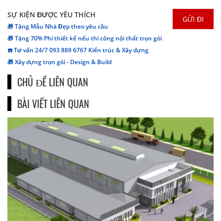
SỰ KIỆN ĐƯỢC YÊU THÍCH
🎁 Tặng Mẫu Nhà Đẹp theo yêu cầu
🎁 Tặng 70% Phí thiết kế nếu thi công nội thất trọn gói
☎️ Tư vấn 24/7 093 889 6767 Kiến trúc & Xây dựng
🎁 Xây dựng trọn gói - Design & Build
CHỦ ĐỀ LIÊN QUAN
BÀI VIẾT LIÊN QUAN