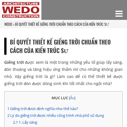
WEDO
BÍ QUYẾT THIẾT KẾ GIẾNG TRỜI CHUẨN THEO CÁCH CỦA KIẾN TRÚC SƯ
BÍ QUYẾT THIẾT KẾ GIẾNG TRỜI CHUẨN THEO
CÁCH CỦA KIẾN TRÚC SƯ
Giếng trời
được xem là một trong những yếu tố giúp lấy sáng,
đón thoáng và tăng hiệu ứng thẩm mĩ cho những không gian
nhỏ. Vậy giếng trời là gì? Làm sao để có thể thiết kế được
giếng trời đón được dòng sinh khí tốt nhất cho ngôi nhà?
MỤC LỤC
[
Ẩn
]
1
Giếng trời được định nghĩa như thế nào?
2
Lý do giếng trời được nhiều công trình nhà phố sử dụng
2.1
1. Lấy sáng