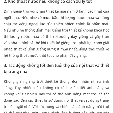
2. Khó thoát nước nếu không có cách xử lý tốt
Đỉnh giếng trời với phần thiết kế mái nằm ở tầng cao nhất của
ngôi nhà. Nếu như có mưa bão thì lượng nước mưa và hứng
chịu tác động ngoại lực của thiên nhiên chính là phần mài.
Nếu như hệ thống đỉnh mái giếng trời thiết kế không khoa học
thì lượng nước mưa có thể rơi xuống đáy giếng và gây tràn
vào nhà. Chính vì thế khi thiết kế giếng trời phải lựa chọn giải
pháp thiết kế đỉnh giếng hứng ít mưa nhất, đồng thời thiết kế
hệ thống thoát nước thật tốt cho phần đáy giếng.
3. Tác động không tốt đến tuổi thọ của nội thất và thiết
bị trong nhà
Không gian giếng trời thiết kế thông, đón nhận nhiều ánh
sáng. Tuy nhiên nếu không có cách điều tiết ánh sáng và
không khí tự nhiên này thì có thể ánh nắng mặt trời sẽ tác
động sâu đến các thiết bị sử dụng, nội thất và vật dụng trang
trí của ngôi nhà. Với sức nóng và chiếu sâu, ánh nắng mặt trời
có thể gây phai màu, cong vênh, ảnh hưởng đến cấu tạo của