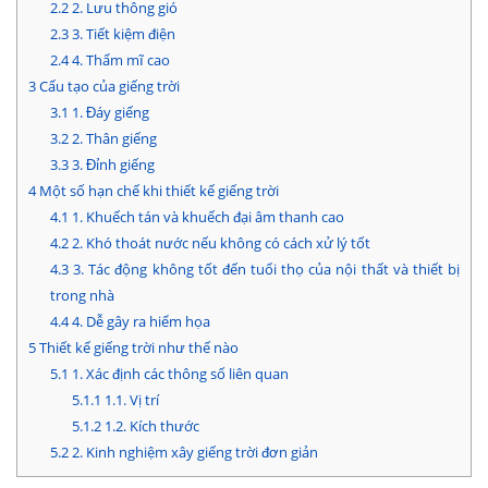
2.2
2. Lưu thông gió
2.3
3. Tiết kiệm điện
2.4
4. Thẩm mĩ cao
3
Cấu tạo của giếng trời
3.1
1. Đáy giếng
3.2
2. Thân giếng
3.3
3. Đỉnh giếng
4
Một số hạn chế khi thiết kế giếng trời
4.1
1. Khuếch tán và khuếch đại âm thanh cao
4.2
2. Khó thoát nước nếu không có cách xử lý tốt
4.3
3. Tác động không tốt đến tuổi thọ của nội thất và thiết bị
trong nhà
4.4
4. Dễ gây ra hiểm họa
5
Thiết kế giếng trời như thế nào
5.1
1. Xác định các thông số liên quan
5.1.1
1.1. Vị trí
5.1.2
1.2. Kích thước
5.2
2. Kinh nghiệm xây giếng trời đơn giản