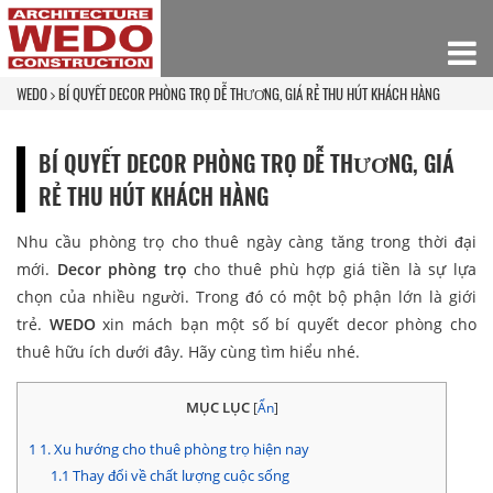
WEDO
BÍ QUYẾT DECOR PHÒNG TRỌ DỄ THƯƠNG, GIÁ RẺ THU HÚT KHÁCH HÀNG
BÍ QUYẾT DECOR PHÒNG TRỌ DỄ THƯƠNG, GIÁ
RẺ THU HÚT KHÁCH HÀNG
Nhu cầu phòng trọ cho thuê ngày càng tăng trong thời đại
mới.
Decor phòng trọ
cho thuê phù hợp giá tiền là sự lựa
chọn của nhiều người. Trong đó có một bộ phận lớn là giới
trẻ.
WEDO
xin mách bạn một số bí quyết decor phòng cho
thuê hữu ích dưới đây. Hãy cùng tìm hiểu nhé.
MỤC LỤC
[
Ẩn
]
1
1. Xu hướng cho thuê phòng trọ hiện nay
1.1
Thay đổi về chất lượng cuộc sống