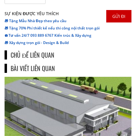
SỰ KIỆN ĐƯỢC YÊU THÍCH
🎁 Tặng Mẫu Nhà Đẹp theo yêu cầu
🎁 Tặng 70% Phí thiết kế nếu thi công nội thất trọn gói
☎️ Tư vấn 24/7 093 889 6767 Kiến trúc & Xây dựng
🎁 Xây dựng trọn gói - Design & Build
CHỦ ĐỀ LIÊN QUAN
BÀI VIẾT LIÊN QUAN