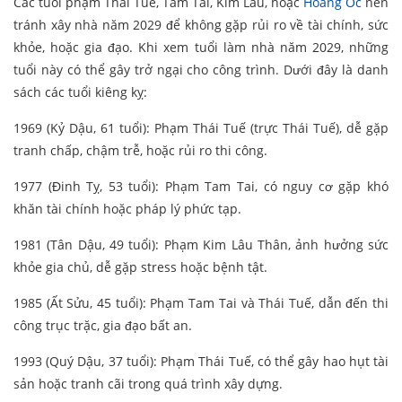
Các tuổi phạm Thái Tuế, Tam Tai, Kim Lâu, hoặc
Hoang Ốc
nên
tránh xây nhà năm 2029 để không gặp rủi ro về tài chính, sức
khỏe, hoặc gia đạo. Khi xem tuổi làm nhà năm 2029, những
tuổi này có thể gây trở ngại cho công trình. Dưới đây là danh
sách các tuổi kiêng kỵ:
1969 (Kỷ Dậu, 61 tuổi): Phạm Thái Tuế (trực Thái Tuế), dễ gặp
tranh chấp, chậm trễ, hoặc rủi ro thi công.
1977 (Đinh Tỵ, 53 tuổi): Phạm Tam Tai, có nguy cơ gặp khó
khăn tài chính hoặc pháp lý phức tạp.
1981 (Tân Dậu, 49 tuổi): Phạm Kim Lâu Thân, ảnh hưởng sức
khỏe gia chủ, dễ gặp stress hoặc bệnh tật.
1985 (Ất Sửu, 45 tuổi): Phạm Tam Tai và Thái Tuế, dẫn đến thi
công trục trặc, gia đạo bất an.
1993 (Quý Dậu, 37 tuổi): Phạm Thái Tuế, có thể gây hao hụt tài
sản hoặc tranh cãi trong quá trình xây dựng.