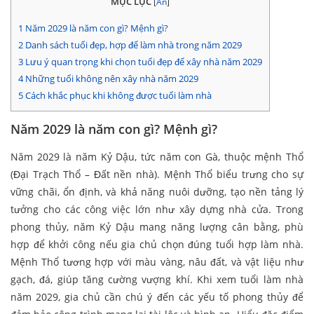
MỤC LỤC
[
Ẩn
]
1
Năm 2029 là năm con gì? Mệnh gì?
2
Danh sách tuổi đẹp, hợp để làm nhà trong năm 2029
3
Lưu ý quan trọng khi chọn tuổi đẹp để xây nhà năm 2029
4
Những tuổi không nên xây nhà năm 2029
5
Cách khắc phục khi không được tuổi làm nhà
Năm 2029 là năm con gì? Mệnh gì?
Năm 2029 là năm Kỷ Dậu, tức năm con Gà, thuộc mệnh Thổ
(Đại Trạch Thổ – Đất nền nhà). Mệnh Thổ biểu trưng cho sự
vững chãi, ổn định, và khả năng nuôi dưỡng, tạo nền tảng lý
tưởng cho các công việc lớn như xây dựng nhà cửa. Trong
phong thủy, năm Kỷ Dậu mang năng lượng cân bằng, phù
hợp để khởi công nếu gia chủ chọn đúng tuổi hợp làm nhà.
Mệnh Thổ tương hợp với màu vàng, nâu đất, và vật liệu như
gạch, đá, giúp tăng cường vượng khí. Khi xem tuổi làm nhà
năm 2029, gia chủ cần chú ý đến các yếu tố phong thủy để