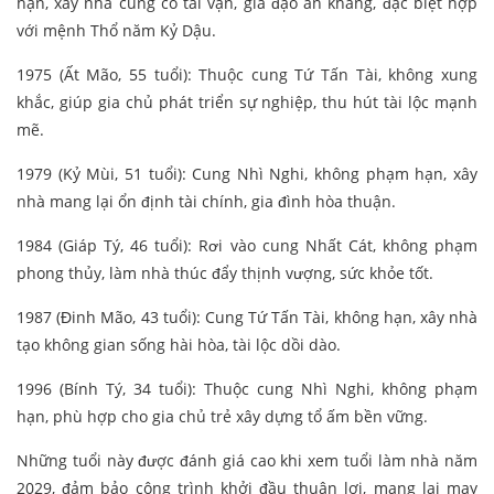
hạn, xây nhà củng cố tài vận, gia đạo an khang, đặc biệt hợp
với mệnh Thổ năm Kỷ Dậu.
1975 (Ất Mão, 55 tuổi): Thuộc cung Tứ Tấn Tài, không xung
khắc, giúp gia chủ phát triển sự nghiệp, thu hút tài lộc mạnh
mẽ.
1979 (Kỷ Mùi, 51 tuổi): Cung Nhì Nghi, không phạm hạn, xây
nhà mang lại ổn định tài chính, gia đình hòa thuận.
1984 (Giáp Tý, 46 tuổi): Rơi vào cung Nhất Cát, không phạm
phong thủy, làm nhà thúc đẩy thịnh vượng, sức khỏe tốt.
1987 (Đinh Mão, 43 tuổi): Cung Tứ Tấn Tài, không hạn, xây nhà
tạo không gian sống hài hòa, tài lộc dồi dào.
1996 (Bính Tý, 34 tuổi): Thuộc cung Nhì Nghi, không phạm
hạn, phù hợp cho gia chủ trẻ xây dựng tổ ấm bền vững.
Những tuổi này được đánh giá cao khi xem tuổi làm nhà năm
2029, đảm bảo công trình khởi đầu thuận lợi, mang lại may