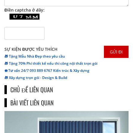
Điền captcha ở đây:
SỰ KIỆN ĐƯỢC YÊU THÍCH
🎁 Tặng Mẫu Nhà Đẹp theo yêu cầu
🎁 Tặng 70% Phí thiết kế nếu thi công nội thất trọn gói
☎️ Tư vấn 24/7 093 889 6767 Kiến trúc & Xây dựng
🎁 Xây dựng trọn gói - Design & Build
CHỦ ĐỀ LIÊN QUAN
BÀI VIẾT LIÊN QUAN