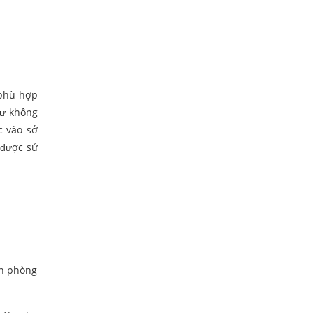
 phù hợp
hư không
c vào sở
 được sử
an phòng