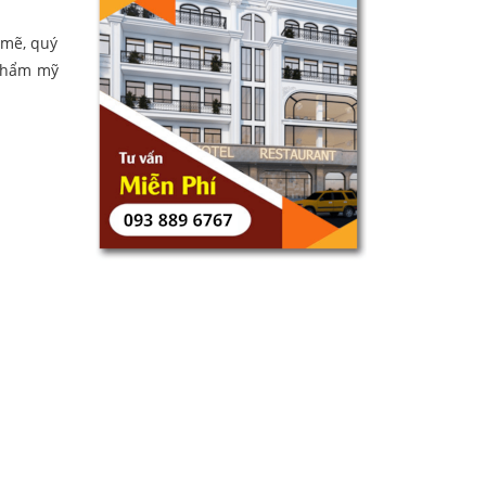
 mẽ, quý
 thẩm mỹ