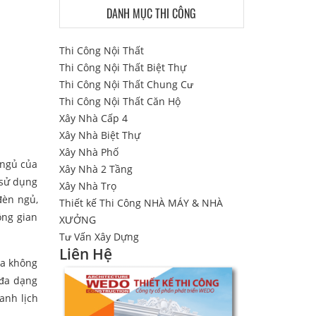
DANH MỤC THI CÔNG
Thi Công Nội Thất
Thi Công Nội Thất Biệt Thự
Thi Công Nội Thất Chung Cư
Thi Công Nội Thất Căn Hộ
Xây Nhà Cấp 4
Xây Nhà Biệt Thự
Xây Nhà Phố
 ngủ của
Xây Nhà 2 Tầng
 sử dụng
Xây Nhà Trọ
đèn ngủ,
Thiết kế Thi Công NHÀ MÁY & NHÀ
ông gian
XƯỞNG
Tư Vấn Xây Dựng
Liên Hệ
óa không
 đa dạng
anh lịch