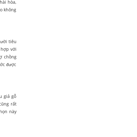
hài hòa,
ho không
ười tiêu
 hợp với
vợ chồng
ước được
u giả gỗ
cũng rất
chọn này