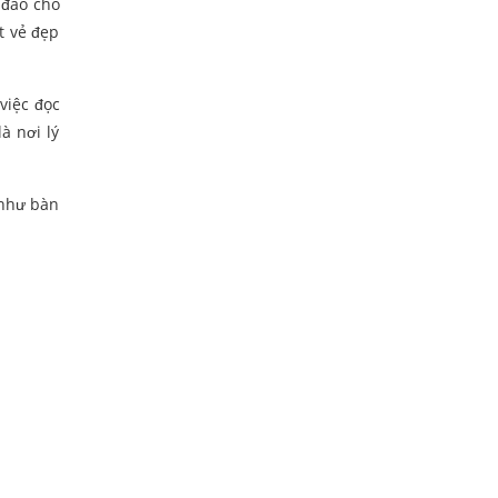
 đáo cho
t vẻ đẹp
việc đọc
à nơi lý
 như bàn