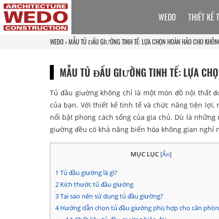
WEDO
THIẾT KẾ 
WEDO
MẪU TỦ ĐẦU GIƯỜNG TINH TẾ: LỰA CHỌN HOÀN HẢO CHO KHÔN
MẪU TỦ ĐẦU GIƯỜNG TINH TẾ: LỰA CH
Tủ đầu giường không chỉ là một món đồ nội thất đ
của bạn. Với thiết kế tinh tế và chức năng tiện lợi
nổi bật phong cách sống của gia chủ. Dù là những 
giường đều có khả năng biến hóa không gian nghỉ ng
MỤC LỤC
[
Ẩn
]
1
Tủ đầu giường là gì?
2
Kích thước tủ đầu giường
3
Tại sao nên sử dụng tủ đầu giường?
4
Hướng dẫn chọn tủ đầu giường phù hợp cho căn phòn