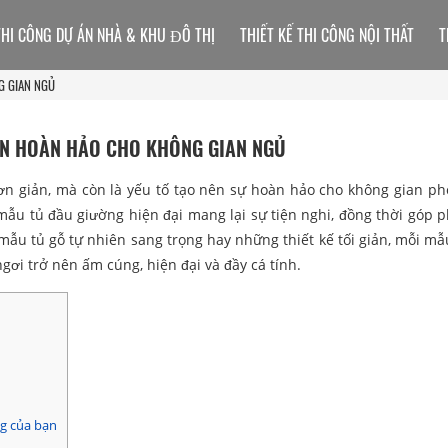
THI CÔNG DỰ ÁN NHÀ & KHU ĐÔ THỊ
THIẾT KẾ THI CÔNG NỘI THẤT
T
G GIAN NGỦ
ỌN HOÀN HẢO CHO KHÔNG GIAN NGỦ
ơn giản, mà còn là yếu tố tạo nên sự hoàn hảo cho không gian p
, mẫu tủ đầu giường hiện đại mang lại sự tiện nghi, đồng thời góp 
mẫu tủ gỗ tự nhiên sang trọng hay những thiết kế tối giản, mỗi mẫ
ơi trở nên ấm cúng, hiện đại và đầy cá tính.
g của bạn