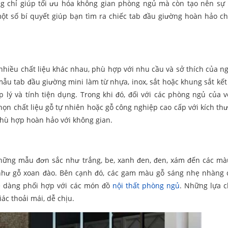
g chỉ giúp tối ưu hóa không gian phòng ngủ mà còn tạo nên sự 
ột số bí quyết giúp bạn tìm ra chiếc tab đầu giường hoàn hảo c
nhiều chất liệu khác nhau, phù hợp với nhu cầu và sở thích của ng
ẫu tab đầu giường mini làm từ nhựa, inox, sắt hoặc khung sắt kết
lý và tính tiện dụng. Trong khi đó, đối với các phòng ngủ của 
 chọn chất liệu gỗ tự nhiên hoặc gỗ công nghiệp cao cấp với kích th
phù hợp hoàn hảo với không gian.
hững mẫu đơn sắc như trắng, be, xanh đen, đen, xám đến các mà
như gỗ xoan đào. Bên cạnh đó, các gam màu gỗ sáng nhẹ nhàng 
ễ dàng phối hợp với các món đồ
nội thất phòng ngủ
. Những lựa 
ác thoải mái, dễ chịu.