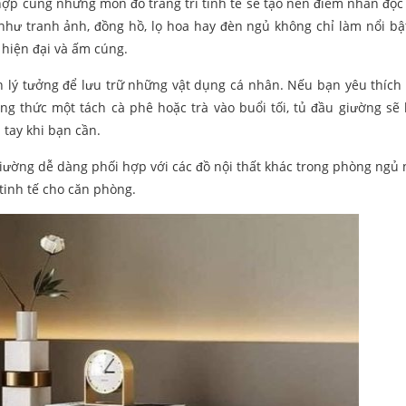
ợp cùng những món đồ trang trí tinh tế sẽ tạo nên điểm nhấn độc
hư tranh ảnh, đồng hồ, lọ hoa hay đèn ngủ không chỉ làm nổi bậ
 hiện đại và ấm cúng.
n lý tưởng để lưu trữ những vật dụng cá nhân. Nếu bạn yêu thích 
g thức một tách cà phê hoặc trà vào buổi tối, tủ đầu giường sẽ l
 tay khi bạn cần.
giường dễ dàng phối hợp với các đồ nội thất khác trong phòng ngủ
tinh tế cho căn phòng.