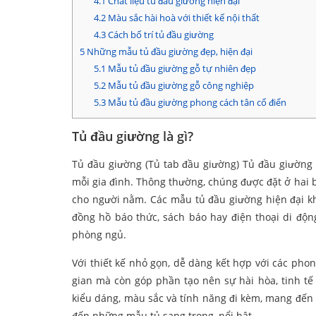
4.1
Chất liệu tủ đầu giường hiện đại
4.2
Màu sắc hài hoà với thiết kế nội thất
4.3
Cách bố trí tủ đầu giường
5
Những mẫu tủ đầu giường đẹp, hiện đại
5.1
Mẫu tủ đầu giường gỗ tự nhiên đẹp
5.2
Mẫu tủ đầu giường gỗ công nghiệp
5.3
Mẫu tủ đầu giường phong cách tân cổ điển
Tủ đầu giường là gì?
Tủ đầu giường (Tủ tab đầu giường) Tủ đầu giường 
mỗi gia đình. Thông thường, chúng được đặt ở hai
cho người nằm. Các mẫu tủ đầu giường hiện đại kh
đồng hồ báo thức, sách báo hay điện thoại di độn
phòng ngủ.
Với thiết kế nhỏ gọn, dễ dàng kết hợp với các pho
gian mà còn góp phần tạo nên sự hài hòa, tinh t
kiểu dáng, màu sắc và tính năng đi kèm, mang đến 
đến những mẫu tủ sang trọng, nổi bật.