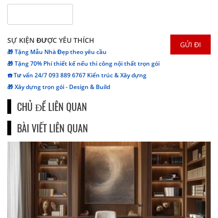
SỰ KIỆN ĐƯỢC YÊU THÍCH
🎁 Tặng Mẫu Nhà Đẹp theo yêu cầu
🎁 Tặng 70% Phí thiết kế nếu thi công nội thất trọn gói
☎️ Tư vấn 24/7 093 889 6767 Kiến trúc & Xây dựng
🎁 Xây dựng trọn gói - Design & Build
CHỦ ĐỀ LIÊN QUAN
BÀI VIẾT LIÊN QUAN