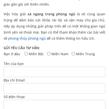
giác gần gũi với thiên nhiên.
Việc hóa giải
xà ngang trong phòng ngủ
là vô cùng quan
trọng để đảm bảo sức khỏe, tài lộc và vận may cho gia chủ.
Hãy áp dụng những giải pháp trên để có một không gian ngủ
bình yên và thoải mái. Bạn có thể tham khảo thêm các bài viết
về
phong thủy phòng ngủ
để có thêm thông tin hữu ích.
GỬI YÊU CẦU TƯ VẤN:
Bạn ở đâu
Miền Bắc
Miền Nam
Miền Trung
Tên của bạn
Địa chỉ Email
Số điện thoại