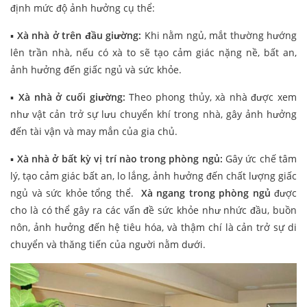
định mức độ ảnh hưởng cụ thể:
▪️
Xà nhà ở trên đầu giường:
Khi nằm ngủ, mắt thường hướng
lên trần nhà, nếu có xà to sẽ tạo cảm giác nặng nề, bất an,
ảnh hưởng đến giấc ngủ và sức khỏe.
▪️
Xà nhà ở cuối giường:
Theo phong thủy, xà nhà được xem
như vật cản trở sự lưu chuyển khí trong nhà, gây ảnh hưởng
đến tài vận và may mắn của gia chủ.
▪️
Xà nhà ở bất kỳ vị trí nào trong phòng ngủ:
Gây ức chế tâm
lý, tạo cảm giác bất an, lo lắng, ảnh hưởng đến chất lượng giấc
ngủ và sức khỏe tổng thể.
Xà ngang trong phòng ngủ
được
cho là có thể gây ra các vấn đề sức khỏe như nhức đầu, buồn
nôn, ảnh hưởng đến hệ tiêu hóa, và thậm chí là cản trở sự di
chuyển và thăng tiến của người nằm dưới.