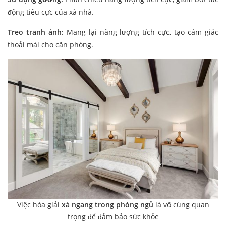
động tiêu cực của xà nhà.
Treo tranh ảnh:
Mang lại năng lượng tích cực, tạo cảm giác
thoải mái cho căn phòng.
Việc hóa giải
xà ngang trong phòng ngủ
là vô cùng quan
trọng để đảm bảo sức khỏe