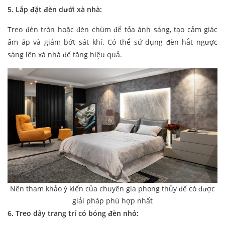
5. Lắp đặt đèn dưới xà nhà:
Treo đèn tròn hoặc đèn chùm để tỏa ánh sáng, tạo cảm giác
ấm áp và giảm bớt sát khí. Có thể sử dụng đèn hắt ngược
sáng lên xà nhà để tăng hiệu quả.
Nên tham khảo ý kiến của chuyên gia phong thủy để có được
giải pháp phù hợp nhất
6. Treo dây trang trí có bóng đèn nhỏ: