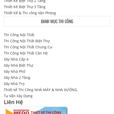
Thiết Kế Biệt Thự 2 Tầng
Thiết Kế Biệt Thự 3 Tầng
Thiết Kế & Thi công Văn Phòng
DANH MỤC THI CÔNG
Thi Công Nội Thất
Thi Công Nội Thất Biệt Thự
Thi Công Nội Thất Chung Cư
Thi Công Nội Thất Căn Hộ
Xây Nhà Cấp 4
Xây Nhà Biệt Thự
Xây Nhà Phố
Xây Nhà 2 Tầng
Xây Nhà Trọ
Thiết kế Thi Công NHÀ MÁY & NHÀ XƯỞNG
Tư Vấn Xây Dựng
Liên Hệ