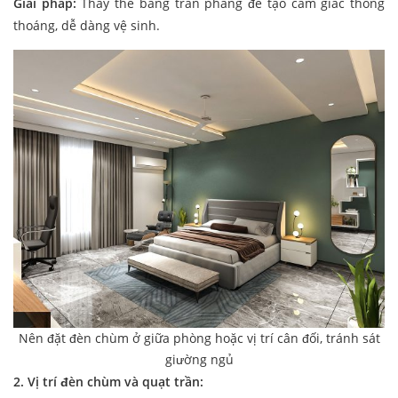
Giải pháp:
Thay thế bằng trần phẳng để tạo cảm giác thông
thoáng, dễ dàng vệ sinh.
Nên đặt đèn chùm ở giữa phòng hoặc vị trí cân đối, tránh sát
giường ngủ
2. Vị trí đèn chùm và quạt trần: