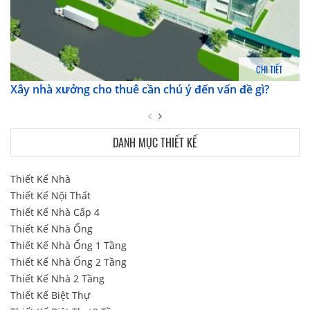
CHI TIẾT
Xây nhà xưởng cho thuê cần chú ý đến vấn đề gì?
DANH MỤC THIẾT KẾ
Thiết Kế Nhà
Thiết Kế Nội Thất
Thiết Kế Nhà Cấp 4
Thiết Kế Nhà Ống
Thiết Kế Nhà Ống 1 Tầng
Thiết Kế Nhà Ống 2 Tầng
Thiết Kế Nhà 2 Tầng
Thiết Kế Biệt Thự