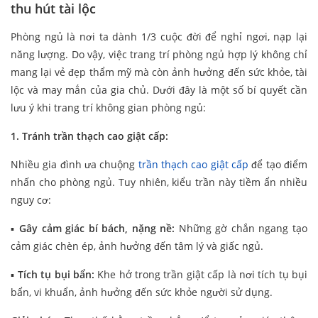
thu hút tài lộc
Phòng ngủ là nơi ta dành 1/3 cuộc đời để nghỉ ngơi, nạp lại
năng lượng. Do vậy, việc trang trí phòng ngủ hợp lý không chỉ
mang lại vẻ đẹp thẩm mỹ mà còn ảnh hưởng đến sức khỏe, tài
lộc và may mắn của gia chủ. Dưới đây là một số bí quyết cần
lưu ý khi trang trí không gian phòng ngủ:
1. Tránh trần thạch cao giật cấp:
Nhiều gia đình ưa chuộng
trần thạch cao giật cấp
để tạo điểm
nhấn cho phòng ngủ. Tuy nhiên, kiểu trần này tiềm ẩn nhiều
nguy cơ:
▪️
Gây cảm giác bí bách, nặng nề:
Những gờ chắn ngang tạo
cảm giác chèn ép, ảnh hưởng đến tâm lý và giấc ngủ.
▪️
Tích tụ bụi bẩn:
Khe hở trong trần giật cấp là nơi tích tụ bụi
bẩn, vi khuẩn, ảnh hưởng đến sức khỏe người sử dụng.