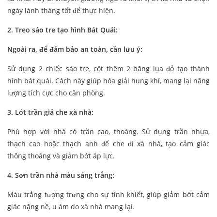
ngày lành tháng tốt để thực hiện.
2. Treo sáo tre tạo hình Bát Quái:
Ngoài ra, để đảm bảo an toàn, cần lưu ý:
Sử dụng 2 chiếc sáo tre, cột thêm 2 băng lụa đỏ tạo thành
hình bát quái. Cách này giúp hóa giải hung khí, mang lại năng
lượng tích cực cho căn phòng.
3. Lót trần giả che xà nhà:
Phù hợp với nhà có trần cao, thoáng. Sử dụng trần nhựa,
thạch cao hoặc thạch anh để che đi xà nhà, tạo cảm giác
thông thoáng và giảm bớt áp lực.
4. Sơn trần nhà màu sáng trắng:
Màu trắng tượng trưng cho sự tinh khiết, giúp giảm bớt cảm
giác nặng nề, u ám do xà nhà mang lại.