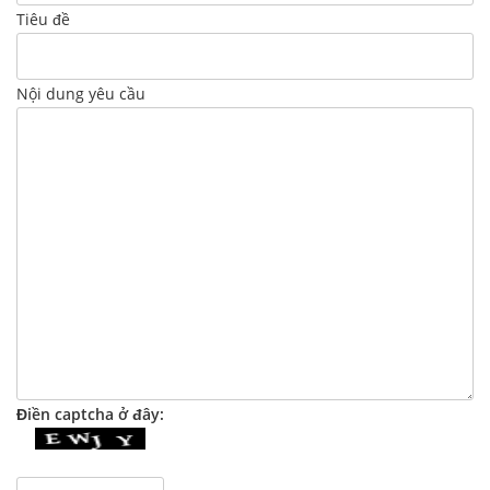
Tiêu đề
Nội dung yêu cầu
Điền captcha ở đây: