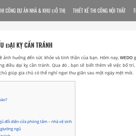
THI CÔNG DỰ ÁN NHÀ & KHU ĐÔ THỊ
THIẾT KẾ THI CÔNG NỘI THẤT
T
U ĐẠI KỴ CẦN TRÁNH
ẽ ảnh hưởng đến sức khỏe và tinh thần của bạn. Hôm nay,
WEDO
g
g điều đại kỵ cần tránh. Qua đó , bạn sẽ biết thêm về việc bố trí,
 chủ giúp gia chủ có thể nghỉ ngơi thư giãn sau một ngày mệt mỏi.
nào?
ủ đối diện cửa phòng tắm – nhà vệ sinh
n giường ngủ