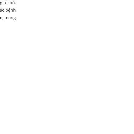
gia chủ.
các bệnh
ấm, mang