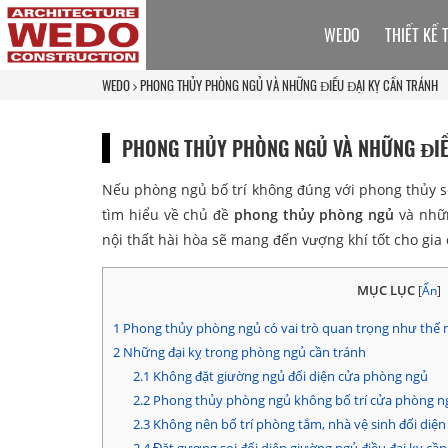
WEDO
THIẾT KẾ 
WEDO
PHONG THỦY PHÒNG NGỦ VÀ NHỮNG ĐIỀU ĐẠI KỴ CẦN TRÁNH
PHONG THỦY PHÒNG NGỦ VÀ NHỮNG ĐIỀ
Nếu phòng ngủ bố trí không đúng với phong thủy s
tìm hiểu về chủ đề
phong thủy phòng ngủ
và nhữn
nội thất hài hòa sẽ mang đến vượng khí tốt cho gia
MỤC LỤC
[
Ẩn
]
1
Phong thủy phòng ngủ có vai trò quan trọng như thế 
2
Những đại kỵ trong phòng ngủ cần tránh
2.1
Không đặt giường ngủ đối diện cửa phòng ngủ
2.2
Phong thủy phòng ngủ không bố trí cửa phòng ng
2.3
Không nên bố trí phòng tắm, nhà vệ sinh đối diệ