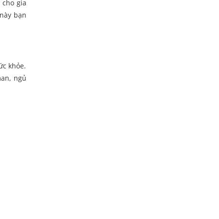
 cho gia
 này bạn
ức khỏe.
man, ngủ