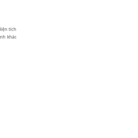
iện tích
ệnh khác