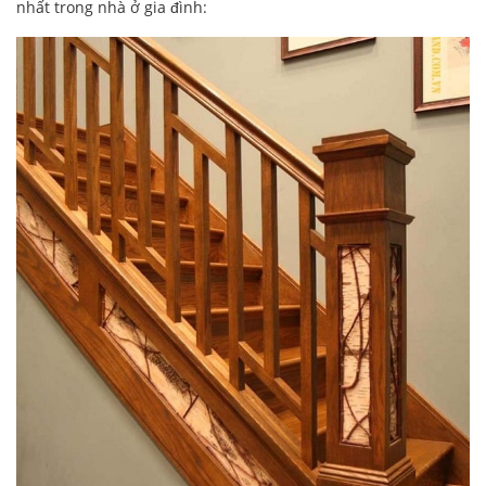
nhất trong nhà ở gia đình: