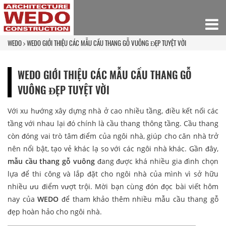
WEDO
WEDO GIỚI THIỆU CÁC MẪU CẦU THANG GỖ VUÔNG ĐẸP TUYỆT VỜI
WEDO GIỚI THIỆU CÁC MẪU CẦU THANG GỖ
VUÔNG ĐẸP TUYỆT VỜI
Với xu hướng xây dựng nhà ở cao nhiều tầng, điều kết nối các
tầng với nhau lại đó chính là cầu thang thông tầng. Cầu thang
còn đóng vai trò tâm điểm của ngôi nhà, giúp cho căn nhà trở
nên nổi bật, tạo vẻ khác lạ so với các ngôi nhà khác. Gần đây,
mẫu cầu thang gỗ vuông
đang được khá nhiều gia đình chọn
lựa để thi công và lắp đặt cho ngôi nhà của mình vì sở hữu
nhiều ưu điểm vượt trội. Mời bạn cùng đón đọc bài viết hôm
nay của
WEDO
để tham khảo thêm nhiều mẫu cầu thang gỗ
đẹp hoàn hảo cho ngôi nhà.