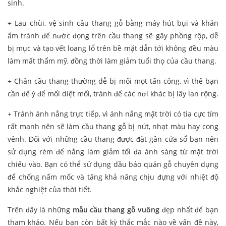
sinh.
+ Lau chùi, vệ sinh cầu thang gỗ bằng máy hút bụi và khăn
ẩm tránh để nước đọng trên cầu thang sẽ gây phồng rộp, dễ
bị mục và tạo vết loang lổ trên bề mặt dẫn tới không đều màu
làm mất thẩm mỹ, đồng thời làm giảm tuổi thọ của cầu thang.
+ Chân cầu thang thường dễ bị mối mọt tấn công, vì thế bạn
cần để ý để mối diệt mối, tránh để các nơi khác bị lây lan rộng.
+ Tránh ánh nắng trực tiếp, vì ánh nắng mặt trời có tia cực tím
rất mạnh nên sẽ làm cầu thang gỗ bị nứt, nhạt màu hay cong
vênh. Đối với những cầu thang được đặt gần cửa sổ bạn nên
sử dụng rèm để nắng làm giảm tối đa ánh sáng từ mặt trời
chiếu vào. Bạn có thể sử dụng dầu bảo quản gỗ chuyên dụng
để chống nấm mốc và tăng khả năng chịu đựng với nhiệt độ
khắc nghiệt của thời tiết.
Trên đây là những
mẫu cầu thang gỗ vuông
đẹp nhất để bạn
tham khảo. Nếu bạn còn bất kỳ thắc mắc nào về vấn đề này,