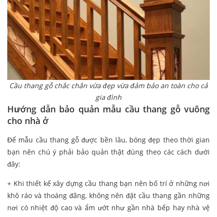
Cầu thang gỗ chắc chắn vừa đẹp vừa đảm bảo an toàn cho cả
gia đình
Hướng dẫn bảo quản mẫu cầu thang gỗ vuông
cho nhà ở
Để mẫu cầu thang gỗ được bền lâu, bóng đẹp theo thời gian
bạn nên chú ý phải bảo quản thật đúng theo các cách dưới
đây:
+ Khi thiết kế xây dựng cầu thang bạn nên bố trí ở những nơi
khô ráo và thoáng đãng, không nên đặt cầu thang gần những
nơi có nhiệt độ cao và ẩm ướt như gần nhà bếp hay nhà vệ