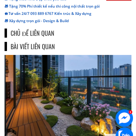
🎁 Tặng 70% Phí thiết kế nếu thi công nội thất trọn gói
☎️ Tư vấn 24/7 093 889 6767 Kiến trúc & Xây dựng
🎁 Xây dựng trọn gói - Design & Build
CHỦ ĐỀ LIÊN QUAN
BÀI VIẾT LIÊN QUAN