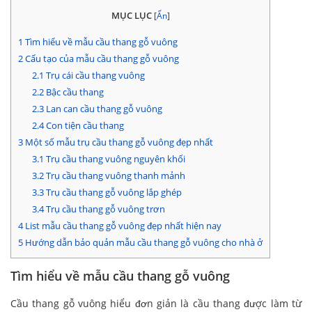
MỤC LỤC
[
Ẩn
]
1
Tìm hiểu về mẫu cầu thang gỗ vuông
2
Cấu tạo của mẫu cầu thang gỗ vuông
2.1
Trụ cái cầu thang vuông
2.2
Bậc cầu thang
2.3
Lan can cầu thang gỗ vuông
2.4
Con tiện cầu thang
3
Một số mẫu trụ cầu thang gỗ vuông đẹp nhất
3.1
Trụ cầu thang vuông nguyên khối
3.2
Trụ cầu thang vuông thanh mảnh
3.3
Trụ cầu thang gỗ vuông lắp ghép
3.4
Trụ cầu thang gỗ vuông trơn
4
List mẫu cầu thang gỗ vuông đẹp nhất hiện nay
5
Hướng dẫn bảo quản mẫu cầu thang gỗ vuông cho nhà ở
Tìm hiểu về mẫu cầu thang gỗ vuông
Cầu thang gỗ vuông hiểu đơn giản là cầu thang được làm từ