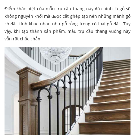
Điểm khác biệt của mẫu trụ cầu thang này đó chính là gỗ sẽ
không nguyên khối mà được cắt ghép tạo nên những mảnh gỗ
có đặc tính khác nhau như gỗ rỗng trong có loại gỗ đặc. Tuy
vậy, khi tạo thành sản phẩm, mẫu trụ cầu thang vuông này
vẫn rất chắc chắn.