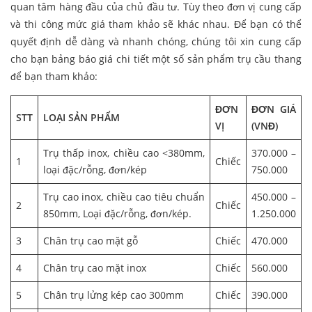
quan tâm hàng đầu của chủ đầu tư. Tùy theo đơn vị cung cấp
và thi công mức giá tham khảo sẽ khác nhau. Để bạn có thể
quyết định dễ dàng và nhanh chóng, chúng tôi xin cung cấp
cho bạn bảng báo giá chi tiết một số sản phẩm trụ cầu thang
để bạn tham khảo:
ĐƠN
ĐƠN GIÁ
STT
LOẠI SẢN PHẨM
VỊ
(VNĐ)
Trụ thấp inox, chiều cao <380mm,
370.000 –
1
Chiếc
loại đặc/rỗng, đơn/kép
750.000
Trụ cao inox, chiều cao tiêu chuẩn
450.000 –
2
Chiếc
850mm, Loại đặc/rỗng, đơn/kép.
1.250.000
3
Chân trụ cao mặt gỗ
Chiếc
470.000
4
Chân trụ cao mặt inox
Chiếc
560.000
5
Chân trụ lửng kép cao 300mm
Chiếc
390.000