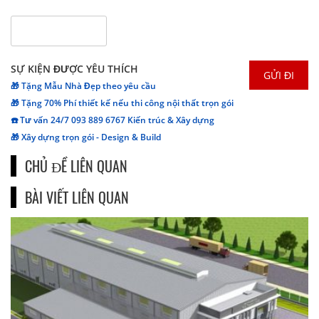
SỰ KIỆN ĐƯỢC YÊU THÍCH
🎁 Tặng Mẫu Nhà Đẹp theo yêu cầu
🎁 Tặng 70% Phí thiết kế nếu thi công nội thất trọn gói
☎️ Tư vấn 24/7 093 889 6767 Kiến trúc & Xây dựng
🎁 Xây dựng trọn gói - Design & Build
CHỦ ĐỀ LIÊN QUAN
BÀI VIẾT LIÊN QUAN