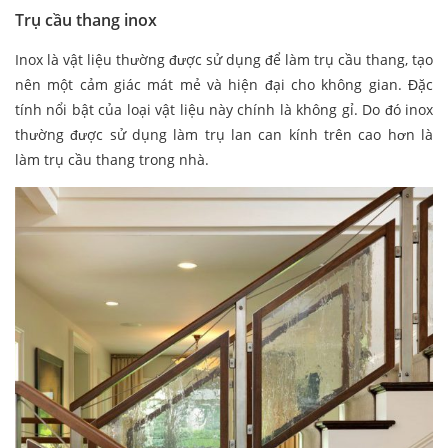
Trụ cầu thang inox
Inox là vật liệu thường được sử dụng để làm trụ cầu thang, tạo
nên một cảm giác mát mẻ và hiện đại cho không gian. Đặc
tính nổi bật của loại vật liệu này chính là không gỉ. Do đó inox
thường được sử dụng làm trụ lan can kính trên cao hơn là
làm trụ cầu thang trong nhà.