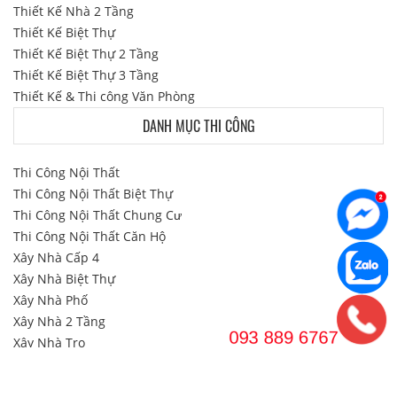
Thiết Kế Nhà 2 Tầng
Thiết Kế Biệt Thự
Thiết Kế Biệt Thự 2 Tầng
Thiết Kế Biệt Thự 3 Tầng
Thiết Kế & Thi công Văn Phòng
DANH MỤC THI CÔNG
Thi Công Nội Thất
Thi Công Nội Thất Biệt Thự
Thi Công Nội Thất Chung Cư
Thi Công Nội Thất Căn Hộ
Xây Nhà Cấp 4
Xây Nhà Biệt Thự
Xây Nhà Phố
Xây Nhà 2 Tầng
Xây Nhà Trọ
Thiết kế Thi Công NHÀ MÁY & NHÀ XƯỞNG
Tư Vấn Xây Dựng