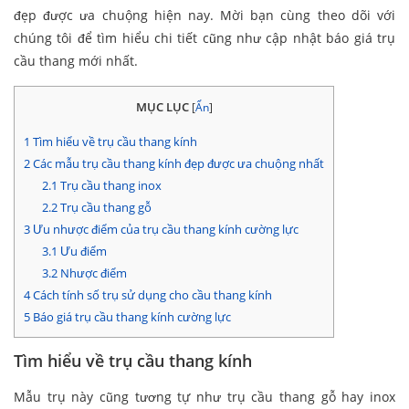
đẹp được ưa chuộng hiện nay. Mời bạn cùng theo dõi với
chúng tôi để tìm hiểu chi tiết cũng như cập nhật báo giá trụ
cầu thang mới nhất.
MỤC LỤC
[
Ẩn
]
1
Tìm hiểu về trụ cầu thang kính
2
Các mẫu trụ cầu thang kính đẹp được ưa chuộng nhất
2.1
Trụ cầu thang inox
2.2
Trụ cầu thang gỗ
3
Ưu nhược điểm của trụ cầu thang kính cường lực
3.1
Ưu điểm
3.2
Nhược điểm
4
Cách tính số trụ sử dụng cho cầu thang kính
5
Báo giá trụ cầu thang kính cường lực
Tìm hiểu về trụ cầu thang kính
Mẫu trụ này cũng tương tự như trụ cầu thang gỗ hay inox