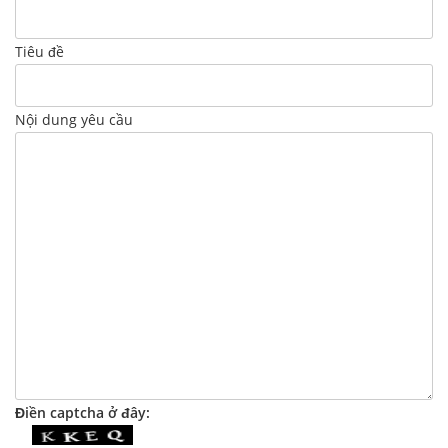
Tiêu đề
Nội dung yêu cầu
Điền captcha ở đây: