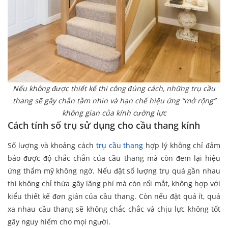
Nếu không được thiết kế thi công đúng cách, những trụ cầu
thang sẽ gây chắn tầm nhìn và hạn chế hiệu ứng “mở rộng”
không gian của kính cường lực
Cách tính số trụ sử dụng cho cầu thang kính
Số lượng và khoảng cách
trụ cầu thang
hợp lý không chỉ đảm
bảo được độ chắc chắn của cầu thang mà còn đem lại hiệu
ứng thẩm mỹ không ngờ. Nếu đặt số lượng trụ quá gần nhau
thì không chỉ thừa gây lãng phí mà còn rối mắt, không hợp với
kiểu thiết kế đơn giản của cầu thang. Còn nếu đặt quá ít, quá
xa nhau cầu thang sẽ không chắc chắc và chịu lực không tốt
gây nguy hiểm cho mọi người.