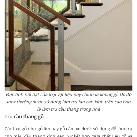
Đặc tính nổi bật của loại vật liệu này chính là không gỉ. Do đó
inox thường được sử dụng làm trụ lan can kính trên cao hơn
là làm trụ cầu thang trong nhà
Trụ cầu thang gỗ
Các loại gỗ như gỗ lim hay gỗ căm xe được sử dụng để làm trụ
cho mẫu cầu thang kính đẹp. Sự kết hợp giữa chất liệu gỗ và