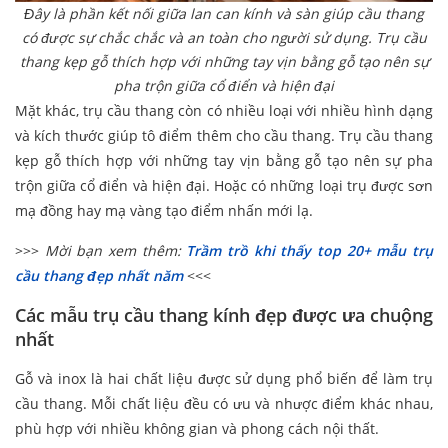
Đây là phần kết nối giữa lan can kính và sàn giúp cầu thang
có được sự chắc chắc và an toàn cho người sử dụng. Trụ cầu
thang kẹp gỗ thích hợp với những tay vịn bằng gỗ tạo nên sự
pha trộn giữa cổ điển và hiện đại
Mặt khác, trụ cầu thang còn có nhiều loại với nhiều hình dạng
và kích thước giúp tô điểm thêm cho cầu thang. Trụ cầu thang
kẹp gỗ thích hợp với những tay vịn bằng gỗ tạo nên sự pha
trộn giữa cổ điển và hiện đại. Hoặc có những loại trụ được sơn
mạ đồng hay mạ vàng tạo điểm nhấn mới lạ.
>>>
Mời bạn xem thêm:
Trầm trồ khi thấy top 20+ mẫu trụ
cầu thang đẹp nhất năm
<<<
Các mẫu trụ cầu thang kính đẹp được ưa chuộng
nhất
Gỗ và inox là hai chất liệu được sử dụng phổ biến để làm trụ
cầu thang. Mỗi chất liệu đều có ưu và nhược điểm khác nhau,
phù hợp với nhiều không gian và phong cách nội thất.