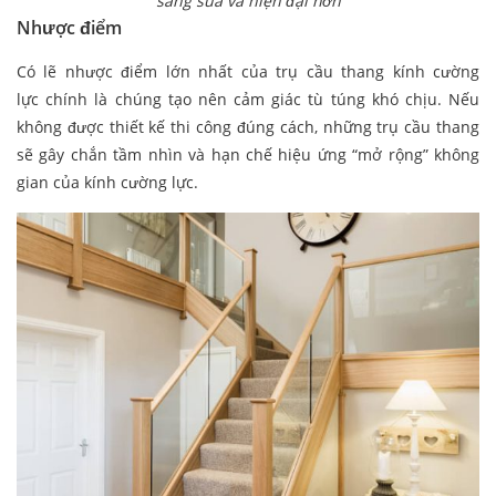
sáng sủa và hiện đại hơn
Nhược điểm
Có lẽ nhược điểm lớn nhất của trụ cầu thang kính cường
lực chính là chúng tạo nên cảm giác tù túng khó chịu. Nếu
không được thiết kế thi công đúng cách, những trụ cầu thang
sẽ gây chắn tầm nhìn và hạn chế hiệu ứng “mở rộng” không
gian của kính cường lực.