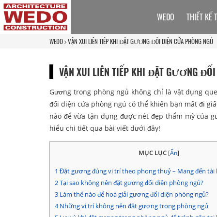
WEDO
THIẾT KẾ 
WEDO
VẬN XUI LIÊN TIẾP KHI ĐẶT GƯƠNG ĐỐI DIỆN CỬA PHÒNG NGỦ
VẬN XUI LIÊN TIẾP KHI ĐẶT GƯƠNG ĐỐ
Gương trong phòng ngủ không chỉ là vật dụng que
đối diện cửa phòng ngủ có thể khiến bạn mất đi giấ
nào để vừa tận dụng được nét đẹp thẩm mỹ của g
hiểu chi tiết qua bài viết dưới đây!
MỤC LỤC
[
Ẩn
]
1
Đặt gương đúng vị trí theo phong thuỷ – Mang đến tài 
2
Tại sao không nên đặt gương đối diện phòng ngủ?
3
Làm thế nào để hoá giải gương đối diện phòng ngủ?
4
Những vị trí không nên đặt gương trong phòng ngủ