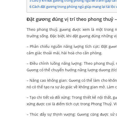
5
Lưu ý khi đặt gương trong phòng ngủ để tránh gặp tai
6
Cách đặt gương trong phòng ngủ giúp mang lại tài lộc
Đặt gương đúng vị trí theo phong thuỷ –
Theo phong thuỷ, gương được xem là một trong 
trường sống. Đặc biệt, khi đặt gương đúng những vị 
– Phản chiếu nguồn năng lượng tích cực: Đặt gương 
cảm giác thoải mái, hài hoà cho căn phòng.
– Điều chỉnh luồng năng lượng: Theo phong thuỷ, 
Gương có thể chuyển hướng năng lượng dương (tích c
– Nâng cao không gian: Gương có thể làm cho không 
nó có thể tạo ra sự ảo giác về không gian mở. Làm 
– Tạo chi tiết và đối xứng: Trong thiết kế nội thất,
xứng được coi là điểm tích cực trong Phong Thuỷ. Vì
– Thúc đẩy sự thịnh vượng: Gương cũng được sử dụ