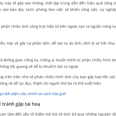
ều này sẽ gây xao nhãng, mất tập trung dẫn đến hiệu quả công v
u vào bàn đọc sách, phòng làm việc sẽ khiến công việc, sự nghi
ẽ phản chiếu ánh sáng trực tiếp từ bên ngoài, tạo ra nguồn năng l
Điều này sẽ gây sự phân tâm, dễ tạo ra ảo ảnh, tâm lý sợ hãi như
 là không gian riêng tư, chẳng ai muốn mình bị phản chiếu hình ả
không tốt, gương sẽ dễ bị khuếch tán ra ngoài.
g trên trần nhà sẽ phản chiếu hình ảnh của bạn gây hao tổn sức
 chồng sẽ dễ lục đục, thậm chí người thứ ba có thể xuất hiện.
ủ đối diện cửa chính và cách hóa giải
 tránh gặp tai hoạ
 quan tâm đến yếu tố thẩm mỹ mà vô tình bỏ qua những nguyên t