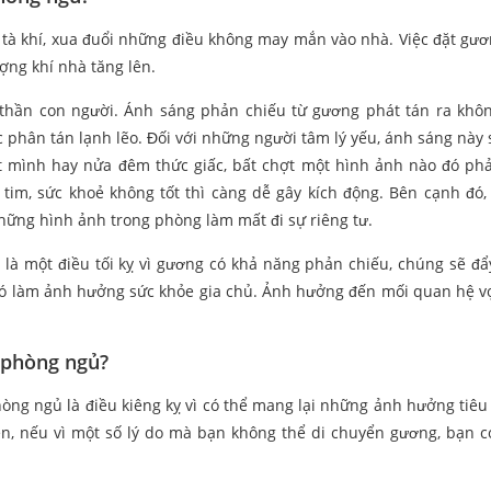
tà khí, xua đuổi những điều không may mắn vào nhà. Việc đặt gư
ợng khí nhà tăng lên.
h thần con người. Ánh sáng phản chiếu từ gương phát tán ra kh
c phân tán lạnh lẽo. Đối với những người tâm lý yếu, ánh sáng này 
t mình hay nửa đêm thức giấc, bất chợt một hình ảnh nào đó ph
tim, sức khoẻ không tốt thì càng dễ gây kích động. Bên cạnh đó, 
hững hình ảnh trong phòng làm mất đi sự riêng tư.
i là một điều tối kỵ vì gương có khả năng phản chiếu, chúng sẽ đ
u đó làm ảnh hưởng sức khỏe gia chủ. Ảnh hưởng đến mối quan hệ v
 phòng ngủ?
òng ngủ là điều kiêng kỵ vì có thể mang lại những ảnh hưởng tiêu
hiên, nếu vì một số lý do mà bạn không thể di chuyển gương, bạn c