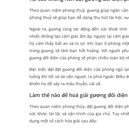
Theo quan niệm phong thuỷ, gương giúp ngăn cản 
phong thuỷ sẽ giúp bạn dễ dàng thu hút tài hộc, vư
Ngoài ra, gương cũng tác động đến sức khoẻ tin
nhiệt, không tạo cảm giác ấm áp, ngược lại cảm giá
họ cảm thấy bất an và lo sợ. Khi bạn ở phòng mộ
trong gương sẽ làm bạn hốt hoảng. Với người yếu 
gương đối diện cửa phòng sẽ phản chiếu toàn bộ n
Đặc biệt, đặt đặt gương đối diện cửa phòng ngủ lạ
luồng khí tốt và tài vận ngược ra phía ngoài. Điề
khiến họ dễ xảy ra mâu thuẫn, cãi vã.
Làm thế nào để hoá giải gương đối diện
Theo quan niệm phong thủy, đặt gương đối diện ph
sức khỏe, tài lộc và vận trình của gia chủ. Tuy n
dụng một số cách hóa giải sau đây: