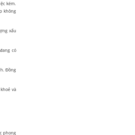
iệc kém.
ệp không
ượng xấu
 đang có
nh. Đồng
 khoẻ và
ắc phong