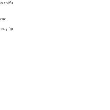
ản chiếu
cực.
an, giúp