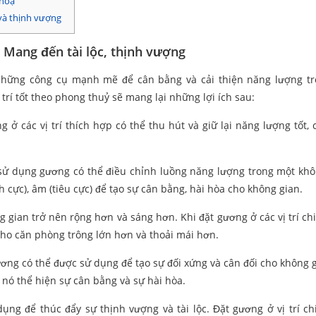
 hoạ
 và thịnh vượng
 Mang đến tài lộc, thịnh vượng
những công cụ mạnh mẽ để cân bằng và cải thiện năng lượng t
trí tốt theo phong thuỷ sẽ mang lại những lợi ích sau:
ở các vị trí thích hợp có thể thu hút và giữ lại năng lượng tốt, c
sử dụng gương có thể điều chỉnh luồng năng lượng trong một khô
ực), âm (tiêu cực) để tạo sự cân bằng, hài hòa cho không gian.
gian trở nên rộng hơn và sáng hơn. Khi đặt gương ở các vị trí chi
cho căn phòng trông lớn hơn và thoải mái hơn.
 gương có thể được sử dụng để tạo sự đối xứng và cân đối cho không 
 nó thể hiện sự cân bằng và sự hài hòa.
ng để thúc đẩy sự thịnh vượng và tài lộc. Đặt gương ở vị trí ch