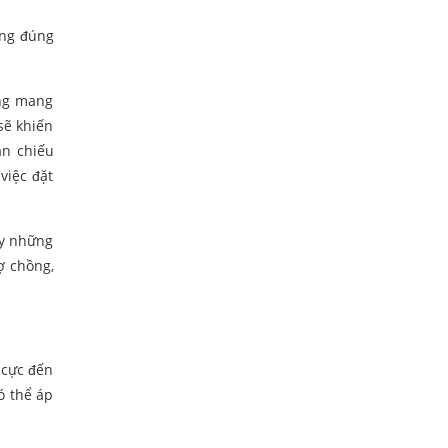
ơng đúng
ông mang
sẽ khiến
ản chiếu
việc đặt
ẩy những
ợ chồng,
 cực đến
ó thể áp