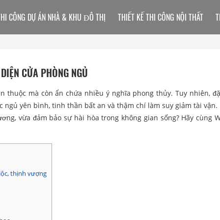
THI CÔNG DỰ ÁN NHÀ & KHU ĐÔ THỊ
THIẾT KẾ THI CÔNG NỘI THẤT
T
I DIỆN CỬA PHÒNG NGỦ
n thuộc mà còn ẩn chứa nhiều ý nghĩa phong thủy. Tuy nhiên, đ
c ngủ yên bình, tinh thần bất an và thậm chí làm suy giảm tài vận.
ương, vừa đảm bảo sự hài hòa trong không gian sống? Hãy cùng 
lộc, thịnh vượng