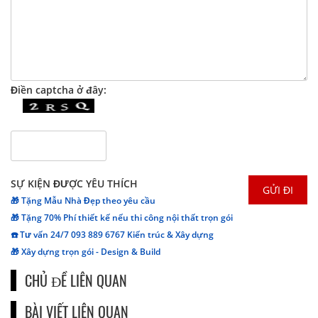
Điền captcha ở đây:
SỰ KIỆN ĐƯỢC YÊU THÍCH
🎁 Tặng Mẫu Nhà Đẹp theo yêu cầu
🎁 Tặng 70% Phí thiết kế nếu thi công nội thất trọn gói
☎️ Tư vấn 24/7 093 889 6767 Kiến trúc & Xây dựng
🎁 Xây dựng trọn gói - Design & Build
CHỦ ĐỀ LIÊN QUAN
BÀI VIẾT LIÊN QUAN