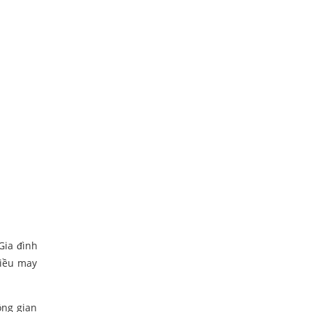
Gia đình
hiều may
ông gian