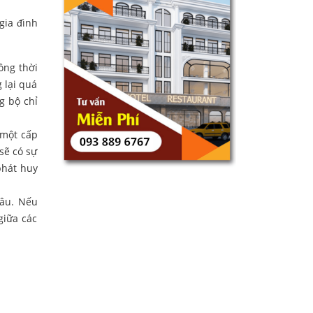
gia đình
ồng thời
 lại quá
g bộ chỉ
 một cấp
sẽ có sự
phát huy
sâu. Nếu
giữa các