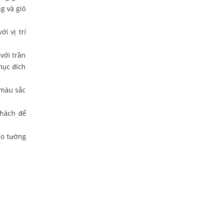
g và gió
i vị trí
với trần
mục đích
,màu sắc
khách để
eo tường