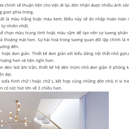
 chính sẽ thuận tiện cho việc đi lại, đón nhận được nhiều ánh sán
g gian phía trong.
nhất là màu trắng hoặc màu kem. Điều này sẽ ăn nhập hoàn toàn vớ
 tự nhiên nhất.
thể chọn màu trung tính hoặc màu sậm để tạo nên sự tương phản 
à thoáng mát hơn. Sự hài hoà trong tương quan đối lập chính là 
hướng đến.
i hoặc đơn giản. Thiết kế đơn giản với kiểu dáng nội thất nhỏ gọn
thoáng hơn và tiện nghi hơn.
n đèn led âm trần, thiết kế hệ đèn trùm nhỏ đơn giản ở phòng 
ện đại.
sofa hình chữ I hoặc chữ L, kết hợp cùng những đôn nhỏ, ti vi tr
n có sức hút lớn về 3 chiều hơn.