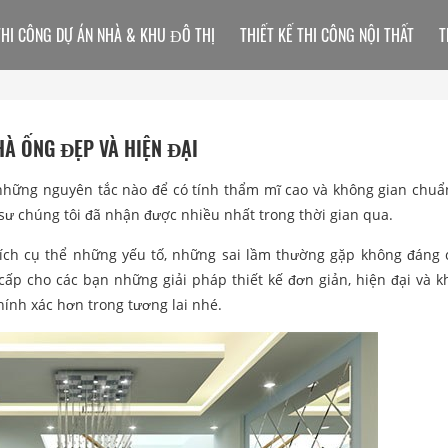
THI CÔNG DỰ ÁN NHÀ & KHU ĐÔ THỊ
THIẾT KẾ THI CÔNG NỘI THẤT
T
HÀ ỐNG ĐẸP VÀ HIỆN ĐẠI
hững nguyên tắc nào để có tính thẩm mĩ cao và không gian chu
sư chúng tôi đã nhận được nhiều nhất trong thời gian qua.
 tích cụ thể những yếu tố, những sai lầm thường gặp không đáng 
cấp cho các bạn những giải pháp thiết kế đơn giản, hiện đại và k
ính xác hơn trong tương lai nhé.