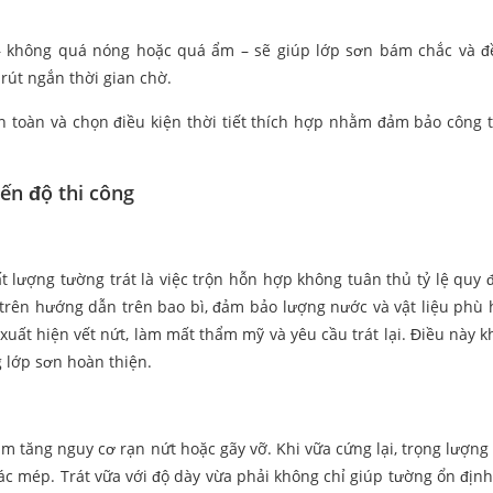
ng – không quá nóng hoặc quá ẩm – sẽ giúp lớp sơn bám chắc và 
rút ngắn thời gian chờ.
àn toàn và chọn điều kiện thời tiết thích hợp nhằm đảm bảo công t
iến độ thi công
lượng tường trát là việc trộn hỗn hợp không tuân thủ tỷ lệ quy đ
 trên hướng dẫn trên bao bì, đảm bảo lượng nước và vật liệu phù 
uất hiện vết nứt, làm mất thẩm mỹ và yêu cầu trát lại. Điều này k
 lớp sơn hoàn thiện.
àm tăng nguy cơ rạn nứt hoặc gãy vỡ. Khi vữa cứng lại, trọng lượng
các mép. Trát vữa với độ dày vừa phải không chỉ giúp tường ổn địn