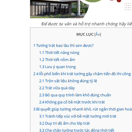
Để được tư vấn và hỗ trợ nhanh chóng hãy li
MỤC LỤC
[
Ẩn
]
1
Tường trát bao lâu thì sơn được?
1.1
Thời tiết nắng nóng
1.2
Thời tiết nồm ẩm
1.3
Lưu ý quan trọng
2
4 lỗi phổ biến khi trát tường gây chậm tiến độ thi công
2.1
Trộn vật liệu không đúng tỷ lệ
2.2
Trát vữa quá dày
2.3
Bỏ qua quy trình làm khô đúng chuẩn
2.4
Không gia cố bề mặt trước khi trát
3
Bí quyết giúp tường nhanh khô, rút ngắn thời gian hoà
3.1
Tránh tiếp xúc với bề mặt tường mới trát
3.2
Duy trì độ ẩm cho lớp trát
3.3
Che chắn tường trước tác động thời tiết