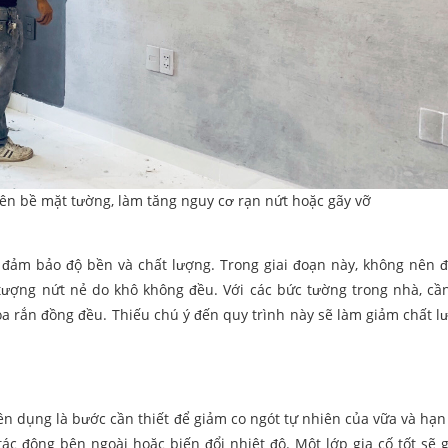
lên bề mặt tường, làm tăng nguy cơ rạn nứt hoặc gãy vỡ
để đảm bảo độ bền và chất lượng. Trong giai đoạn này, không nên 
 tượng nứt nẻ do khô không đều. Với các bức tường trong nhà, cần
óa rắn đồng đều. Thiếu chú ý đến quy trình này sẽ làm giảm chất l
yên dụng là bước cần thiết để giảm co ngót tự nhiên của vữa và hạn
tác động bên ngoài hoặc biến đổi nhiệt độ. Một lớp gia cố tốt sẽ 