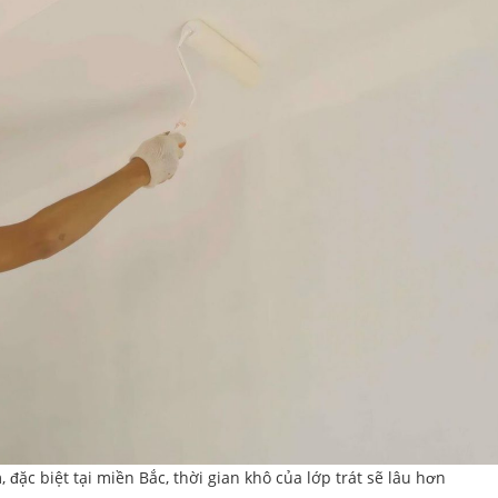
ặc biệt tại miền Bắc, thời gian khô của lớp trát sẽ lâu hơn