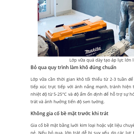
Lớp vữa quá dày tạo áp lực lớn 
Bỏ qua quy trình làm khô đúng chuẩn
Lớp vữa cần thời gian khô tối thiểu từ 2-3 tuần 
tiếp xúc trực tiếp với ánh nắng mạnh, tránh hiện
nhiệt độ từ 5-25°C và độ ẩm ổn định để hỗ trợ sự h
trát và ảnh hưởng tiến độ sơn tường.
Không gia cố bề mặt trước khi trát
Gia cố bề mặt bằng lưới kim loại hoặc vật liệu chu
nẻ. Nếu bỏ qua, lớp trát dễ bị suy yếu do các lực 