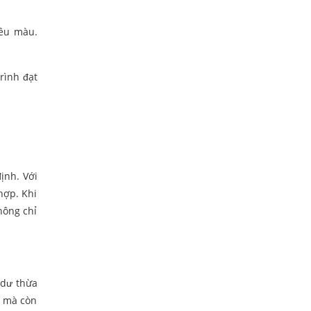
đều màu.
rình đạt
ịnh. Với
hợp. Khi
hông chỉ
 dư thừa
h mà còn