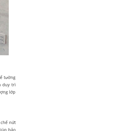
để tường
 duy trì
ượng lớp
 chế nứt
giúp bảo