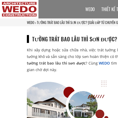
WEDO
THIẾT KẾ 
WEDO
TƯỜNG TRÁT BAO LÂU THÌ SƠN ĐƯỢC? [GIẢI ĐÁP TỪ CHUYÊN G
TƯỜNG TRÁT BAO LÂU THÌ SƠN ĐƯỢC? [
Khi xây dựng hoặc sửa chữa nhà, việc trát tường 
tường khô và sẵn sàng cho lớp sơn hoàn thiện có thể
tường trát bao lâu thì sơn được
? Cùng
WEDO
tìm
gian chờ đợi này.