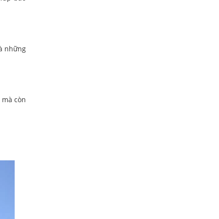
là những
ỹ mà còn