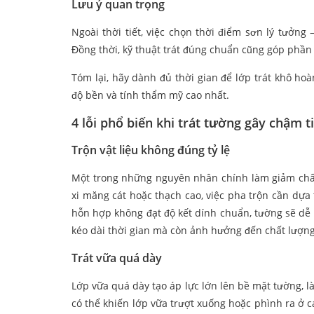
Lưu ý quan trọng
Ngoài thời tiết, việc chọn thời điểm sơn lý tưở
Đồng thời, kỹ thuật trát đúng chuẩn cũng góp phần 
Tóm lại, hãy dành đủ thời gian để lớp trát khô ho
độ bền và tính thẩm mỹ cao nhất.
4 lỗi phổ biến khi trát tường gây chậm t
Trộn vật liệu không đúng tỷ lệ
Một trong những nguyên nhân chính làm giảm chất 
xi măng cát hoặc thạch cao, việc pha trộn cần dựa
hỗn hợp không đạt độ kết dính chuẩn, tường sẽ dễ x
kéo dài thời gian mà còn ảnh hưởng đến chất lượng
Trát vữa quá dày
Lớp vữa quá dày tạo áp lực lớn lên bề mặt tường, l
có thể khiến lớp vữa trượt xuống hoặc phình ra ở 