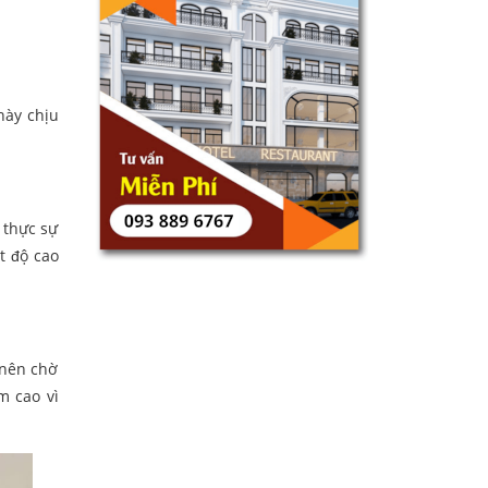
này chịu
 thực sự
t độ cao
 nên chờ
m cao vì