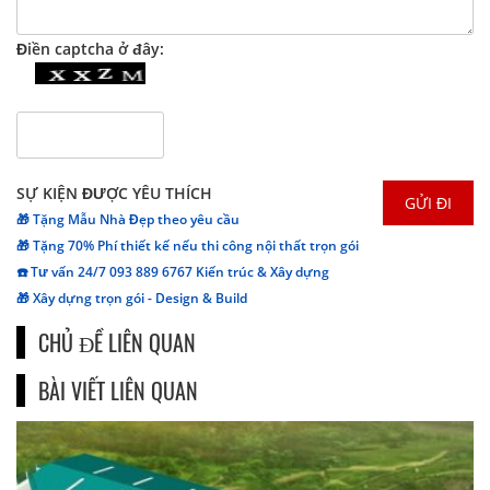
Điền captcha ở đây:
SỰ KIỆN ĐƯỢC YÊU THÍCH
🎁 Tặng Mẫu Nhà Đẹp theo yêu cầu
🎁 Tặng 70% Phí thiết kế nếu thi công nội thất trọn gói
☎️ Tư vấn 24/7 093 889 6767 Kiến trúc & Xây dựng
🎁 Xây dựng trọn gói - Design & Build
CHỦ ĐỀ LIÊN QUAN
BÀI VIẾT LIÊN QUAN