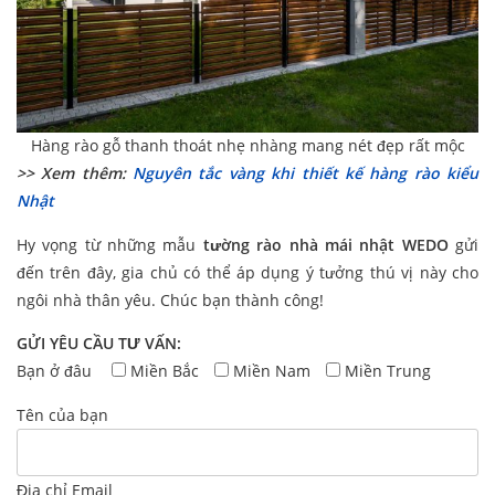
Hàng rào gỗ thanh thoát nhẹ nhàng mang nét đẹp rất mộc
>> Xem thêm:
Nguyên tắc vàng khi thiết kế hàng rào kiểu
Nhật
Hy vọng từ những mẫu
tường rào nhà mái nhật
WEDO
gửi
đến trên đây, gia chủ có thể áp dụng ý tưởng thú vị này cho
ngôi nhà thân yêu. Chúc bạn thành công!
GỬI YÊU CẦU TƯ VẤN:
Bạn ở đâu
Miền Bắc
Miền Nam
Miền Trung
Tên của bạn
Địa chỉ Email