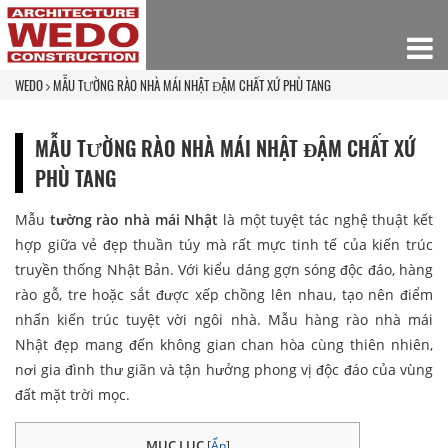
WEDO
MẪU TƯỜNG RÀO NHÀ MÁI NHẬT ĐẬM CHẤT XỨ PHÙ TANG
MẪU TƯỜNG RÀO NHÀ MÁI NHẬT ĐẬM CHẤT XỨ
PHÙ TANG
Mẫu
tường rào nhà mái Nhật
là một tuyệt tác nghệ thuật kết
hợp giữa vẻ đẹp thuần túy mà rất mực tinh tế của kiến trúc
truyền thống Nhật Bản. Với kiểu dáng gợn sóng độc đáo, hàng
rào gỗ, tre hoặc sắt được xếp chồng lên nhau, tạo nên điểm
nhấn kiến trúc tuyệt vời ngôi nhà. Mẫu hàng rào nhà mái
Nhật đẹp mang đến không gian chan hòa cùng thiên nhiên,
nơi gia đình thư giãn và tận hưởng phong vị độc đáo của vùng
đất mặt trời mọc.
MỤC LỤC
[
Ẩn
]