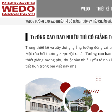
WEDO
THIẾT KẾ 
WEDO
TƯỜNG CAO BAO NHIÊU THÌ CÓ GIẰNG TƯỜNG? TIÊU CHUẨN GI
TƯỜNG CAO BAO NHIÊU THÌ CÓ GIẰNG 
Trong thiết kế và xây dựng, giằng tường đóng vai 
Một câu hỏi thường được đặt ra là: “
Tường cao bao 
thiết giằng tường phụ thuộc vào nhiều yếu tố như lo
tiết hơn trong bài viết này nhé!