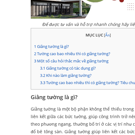
Để được tư vấn và hỗ trợ nhanh chóng hãy li
MỤC LỤC
[
Ẩn
]
1
Giằng tường là gì?
2
Tường cao bao nhiêu thì có giằng tường?
3
Một số câu hỏi thắc mắc về giằng tường
3.1
Giằng tường có tác dụng gì?
3.2
Khi nào làm giằng tường?
3.3
Tường cao bao nhiêu thì có giằng tường? Tiêu ch
Giằng tường là gì?
Giằng tường là một bộ phận không thể thiếu trong q
liên kết giữa các bức tường, giúp công trình trở n
theo phương ngang, thường bố trí ở các vị trí như c
đổ bê tông sàn. Giằng tường giúp liên kết các bứ