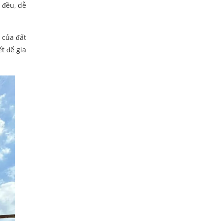
 đều, dễ
 của đất
t để gia