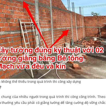
 không thể thiếu trong quá trình thi công xây dựng
?
 chung của nhiều người trong quá trình thi công công trình. Theo 
m
thường yêu cầu phải có giằng tường để tăng cường độ vững chắc.