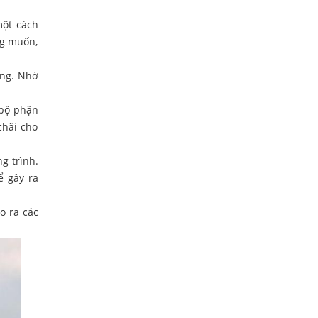
một cách
ng muốn,
ỏng. Nhờ
 bộ phận
chãi cho
g trình.
ể gây ra
o ra các