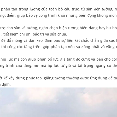
 phân tán trọng lượng của toàn bộ cấu trúc, từ sàn đến tường, 
i một điểm, giúp bảo vệ công trình khỏi những biến động không mo
 trợ cho sàn và tường, ngăn chặn hiện tượng biến dạng hay hư h
i, tiết kiệm chi phí bảo trì và sửa chữa.
g để đổ móng và dán keo, đảm bảo sự liên kết chắc chắn giữa các
c thi công các tầng trên, góp phần tạo nên sự đồng nhất và vững 
chịu lực mà còn giúp phân bố lực, gia tăng độ cứng và bền cho côn
ng trình cao tầng, nơi mà áp lực từ gió và tải trọng ngang có th
hiết kế xây dựng phức tạp, giằng tường thường được ứng dụng để tạ
n định.