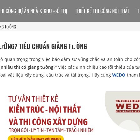
THI CÔNG DỰ ÁN NHÀ & KHU ĐÔ THỊ
THIẾT KẾ THI CÔNG NỘI THẤT
T
ẰNG TƯỜNG
TƯỜNG? TIÊU CHUẨN GIẰNG TƯỜNG
trò quan trọng trong việc bảo đảm sự vững chắc và an toàn cho côn
nhiêu thì có giằng tường
?” Việc xác định chiều cao tối thiểu của 
ại vật liệu xây dựng, cấu trúc và tải trọng. Hãy cùng
WEDO
tham 