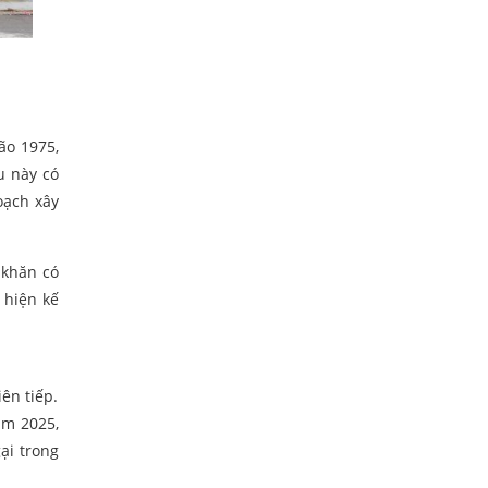
ão 1975,
u này có
oạch xây
 khăn có
 hiện kế
ên tiếp.
ăm 2025,
ại trong