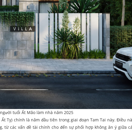
 người tuổi Ất Mão làm nhà năm 2025
t Tỵ) chính là năm đầu tiên trong giai đoạn Tam Tai này. Điều nà
g, từ các vấn đề tài chính cho đến sự phối hợp không ăn ý giữa c