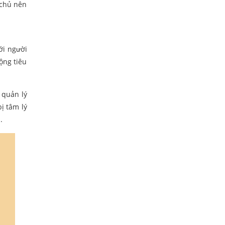
 chủ nên
ới người
ộng tiêu
 quản lý
ị tâm lý
.