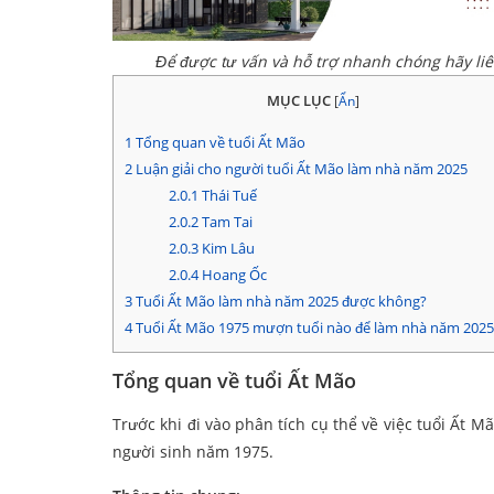
Để được tư vấn và hỗ trợ nhanh chóng hãy li
MỤC LỤC
[
Ẩn
]
1
Tổng quan về tuổi Ất Mão
2
Luận giải cho người tuổi Ất Mão làm nhà năm 2025
2.0.1
Thái Tuế
2.0.2
Tam Tai
2.0.3
Kim Lâu
2.0.4
Hoang Ốc
3
Tuổi Ất Mão làm nhà năm 2025 được không?
4
Tuổi Ất Mão 1975 mượn tuổi nào để làm nhà năm 2025
Tổng quan về tuổi Ất Mão
Trước khi đi vào phân tích cụ thể về việc tuổi Ất 
người sinh năm 1975.