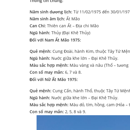
Thông tin chung:
Năm sinh dương lịch:
Từ 11/02/1975 đến 30/01/197
Năm sinh âm lịch:
Ất Mão
Can Chi:
Thiên can Ất – Địa chi Mão
Ngũ hành:
Thủy (Đại Khê Thủy)
Đối với Nam Ất Mão 1975:
Quẻ mệnh:
Cung Đoài, hành Kim, thuộc Tây Tứ Mện
Ngũ hành:
Nước giữa khe lớn – Đại Khê Thủy.
Màu sắc hợp mệnh:
Màu vàng và nâu (Thổ – tương s
Con số may mắn:
6, 7 và 8.
Đối với Nữ Ất Mão 1975:
Quẻ mệnh:
Cung Cấn, hành Thổ, thuộc Tây Tứ Mện
Ngũ hành:
Nước giữa khe lớn – Đại Khê Thủy.
Màu sắc hợp mệnh:
Màu đỏ, tím, hồng, cam (Hỏa – 
Con số may mắn:
2, 5, 8 và 9.