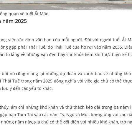
ổng quan về tuổi Ất Mão
à năm 2025
rong việc xác định vận hạn của mỗi người. Đối với người tuổi Ất M
ông gặp phải Thái Tuế, do Thái Tuế của họ rơi vào năm 2035. Điề
cần lo lắng về những vận đen hay sức khỏe kém khi thực hiện kế h
, bởi nó cũng mang lại những dự đoán và cảnh báo về những khó
i Thái Tuế trong năm 2025 đồng nghĩa với việc gia chủ có thể thực
lưu ý đến các yếu tố khác.
thủy, ám chỉ những khó khăn và thử thách kéo dài trong ba năm li
 gặp hạn Tam Tai vào các năm Tỵ, Ngọ và Mùi, tương ứng với các n
g những năm này, gia chủ có thể đối diện với nhiều khó khăn, trở ng