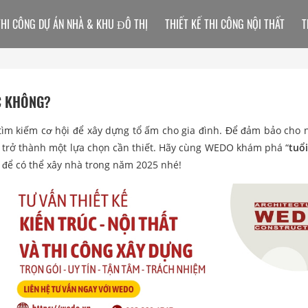
THI CÔNG DỰ ÁN NHÀ & KHU ĐÔ THỊ
THIẾT KẾ THI CÔNG NỘI THẤT
T
C KHÔNG?
tìm kiếm cơ hội để xây dựng tổ ấm cho gia đình. Để đảm bảo cho 
 trở thành một lựa chọn cần thiết. Hãy cùng WEDO khám phá “
tuổ
m để có thể xây nhà trong năm 2025 nhé!