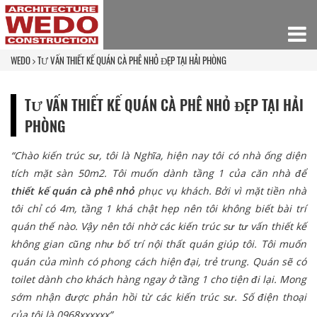
WEDO
TƯ VẤN THIẾT KẾ QUÁN CÀ PHÊ NHỎ ĐẸP TẠI HẢI PHÒNG
TƯ VẤN THIẾT KẾ QUÁN CÀ PHÊ NHỎ ĐẸP TẠI HẢI
PHÒNG
“Chào kiến trúc sư, tôi là Nghĩa, hiện nay tôi có nhà ống diện
tích mặt sàn 50m2. Tôi muốn dành tầng 1 của căn nhà để
thiết kế quán cà phê nhỏ
phục vụ khách. Bởi vì mặt tiền nhà
tôi chỉ có 4m, tầng 1 khá chật hẹp nên tôi không biết bài trí
quán thế nào. Vậy nên tôi nhờ các kiến trúc sư tư vấn thiết kế
không gian cũng như bố trí nội thất quán giúp tôi. Tôi muốn
quán của mình có phong cách hiện đại, trẻ trung. Quán sẽ có
toilet dành cho khách hàng ngay ở tầng 1 cho tiện đi lại. Mong
sớm nhận được phản hồi từ các kiến trúc sư. Số điện thoại
của tôi là 0968xxxxxx”.