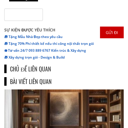
SỰ KIỆN ĐƯỢC YÊU THÍCH
🎁 Tặng Mẫu Nhà Đẹp theo yêu cầu
🎁 Tặng 70% Phí thiết kế nếu thi công nội thất trọn gói
☎️ Tư vấn 24/7 093 889 6767 Kiến trúc & Xây dựng
🎁 Xây dựng trọn gói - Design & Build
CHỦ ĐỀ LIÊN QUAN
BÀI VIẾT LIÊN QUAN