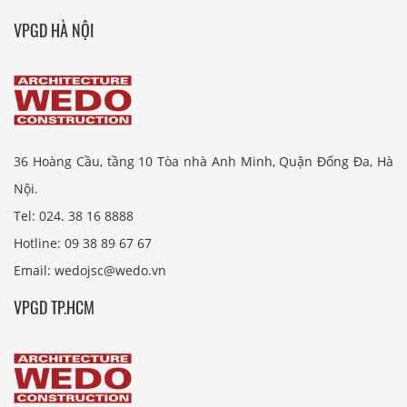
VPGD HÀ NỘI
36 Hoàng Cầu, tầng 10 Tòa nhà Anh Minh, Quận Đống Đa, Hà
Nội.
Tel: 024. 38 16 8888
Hotline: 09 38 89 67 67
Email: wedojsc@wedo.vn
VPGD TP.HCM