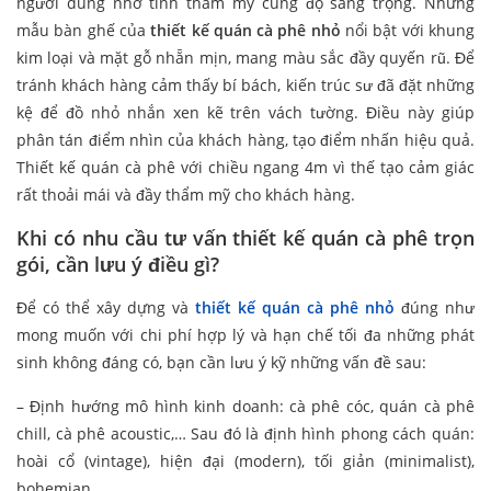
người dùng nhờ tính thẩm mỹ cùng độ sang trọng. Những
mẫu bàn ghế của
thiết kế quán cà phê nhỏ
nổi bật với khung
kim loại và mặt gỗ nhẵn mịn, mang màu sắc đầy quyến rũ. Để
tránh khách hàng cảm thấy bí bách, kiến trúc sư đã đặt những
kệ để đồ nhỏ nhắn xen kẽ trên vách tường. Điều này giúp
phân tán điểm nhìn của khách hàng, tạo điểm nhấn hiệu quả.
Thiết kế quán cà phê với chiều ngang 4m vì thế tạo cảm giác
rất thoải mái và đầy thẩm mỹ cho khách hàng.
Khi có nhu cầu tư vấn thiết kế quán cà phê trọn
gói, cần lưu ý điều gì?
Để có thể xây dựng và
thiết kế quán cà phê nhỏ
đúng như
mong muốn với chi phí hợp lý và hạn chế tối đa những phát
sinh không đáng có, bạn cần lưu ý kỹ những vấn đề sau:
– Định hướng mô hình kinh doanh: cà phê cóc, quán cà phê
chill, cà phê acoustic,… Sau đó là định hình phong cách quán:
hoài cổ (vintage), hiện đại (modern), tối giản (minimalist),
bohemian,…