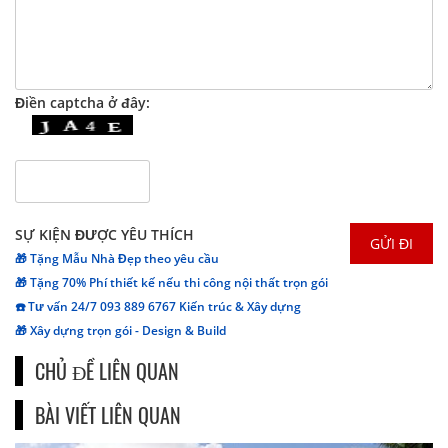
Điền captcha ở đây:
SỰ KIỆN ĐƯỢC YÊU THÍCH
🎁 Tặng Mẫu Nhà Đẹp theo yêu cầu
🎁 Tặng 70% Phí thiết kế nếu thi công nội thất trọn gói
☎️ Tư vấn 24/7 093 889 6767 Kiến trúc & Xây dựng
🎁 Xây dựng trọn gói - Design & Build
CHỦ ĐỀ LIÊN QUAN
BÀI VIẾT LIÊN QUAN