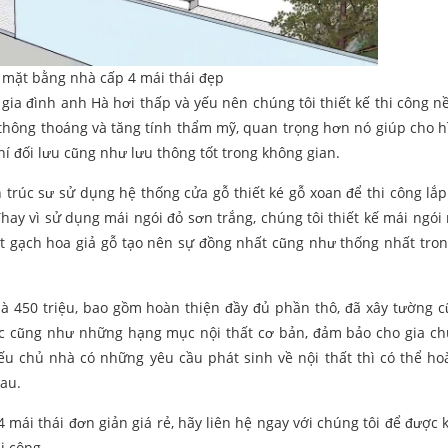
 mặt bằng nhà cấp 4 mái thái đẹp
 gia đình anh Hà hơi thấp và yếu nên chúng tôi thiết kế thi công 
 thông thoáng và tăng tính thẩm mỹ, quan trọng hơn nó giúp cho h
í đối lưu cũng như lưu thông tốt trong không gian.
 trúc sư sử dụng hệ thống cửa gỗ thiết ké gỗ xoan để thi công lắp
hay vì sử dụng mái ngói đỏ sơn trắng, chúng tôi thiết kế mái ngói
t gạch hoa giả gỗ tạo nên sự đồng nhất cũng như thống nhất tro
là 450 triệu, bao gồm hoàn thiện đầy đủ phần thô, đã xây tường 
ước cũng như những hạng mục nội thất cơ bản, đảm bảo cho gia ch
u chủ nhà có những yêu cầu phát sinh về nội thất thì có thể ho
sau.
i thái đơn giản giá rẻ, hãy liên hệ ngay với chúng tôi để được k
i công.