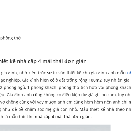
1 phòng thờ
iết kế nhà cấp 4 mái thái đơn giản
a gia đình, nhờ kiến trúc sư tư vấn thiết kế cho gia đình anh mẫu
n
ạc nghiệp. Gia đình hiện có ô đất trống rộng 180m2, tuy nhiên gia 
 2 phòng ngủ, 1 phòng khách, phòng thờ tích hợp với phòng khách
iệu. Gia đình anh cũng không có điều kiện dư giả gì cho cam, tuy n
ủa 2 vợ chồng cùng với vay mượn anh em cũng hòm hòm nên anh chị 
g như dễ bề chăm sóc mẹ già con nhỏ. Mẫu thiết kế nhà theo 
h là mẫu thiết kế
nhà cấp 4 mái thái đơn giản
.