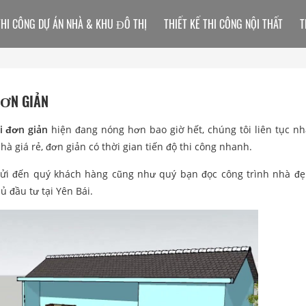
THI CÔNG DỰ ÁN NHÀ & KHU ĐÔ THỊ
THIẾT KẾ THI CÔNG NỘI THẤT
T
ĐƠN GIẢN
i đơn giản
hiện đang nóng hơn bao giờ hết, chúng tôi liên tục n
à giá rẻ, đơn giản có thời gian tiến độ thi công nhanh.
 gửi đến quý khách hàng cũng như quý bạn đọc công trình nhà đẹ
ủ đầu tư tại Yên Bái.