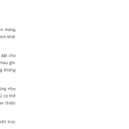
nền mòng
ình khối
 đặt cho
 màu ghi
ng không
cũng như
ủ có thể
àn thiện
iến trúc