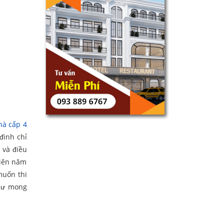
hà cấp 4
đình chỉ
 và điều
hiên năm
muốn thi
như mong