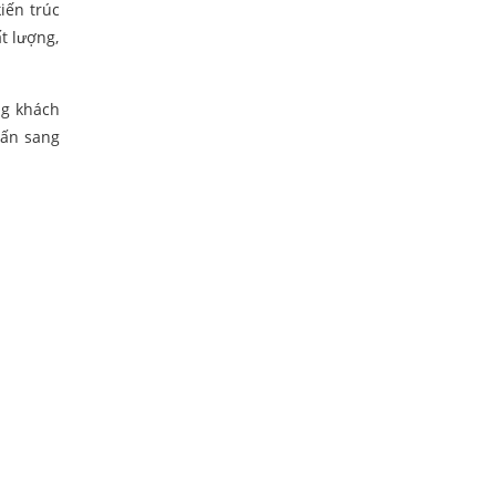
iến trúc
t lượng,
òng khách
lấn sang