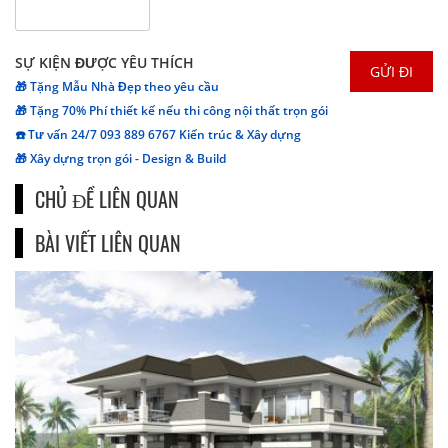
SỰ KIỆN ĐƯỢC YÊU THÍCH
🎁 Tặng Mẫu Nhà Đẹp theo yêu cầu
🎁 Tặng 70% Phí thiết kế nếu thi công nội thất trọn gói
☎️ Tư vấn 24/7 093 889 6767 Kiến trúc & Xây dựng
🎁 Xây dựng trọn gói - Design & Build
CHỦ ĐỀ LIÊN QUAN
BÀI VIẾT LIÊN QUAN