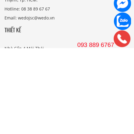
Hotline: 08 38 89 67 67
Email: wedojsc@wedo.vn
THIẾT KẾ
Nhà Cấp 4 Mái Thái
Mẫu Nhà Cấp 4 Có Gác Lửng
Nhà Cấp 4 Nông Thôn
Nhà 2 Tầng Mái Thái
Mẫu Nhà 2 Tầng Nông Thôn
Mẫu Nhà Ống Đẹp 3 Tầng
Mẫu Nhà 3 Tầng Đẹp Nhất
THI CÔNG
Công Ty Xây Dựng
Nội Thất Phòng Khách