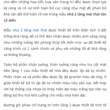
cho đến những họa tiết, hoa văn trang trí đều được chọn lựa
kỹ càng và có sự tính toán bố cục cũng như mật độ phán bố
khá cân đối thể hiện rõ nét trong mẫu
nhà 2 tầng mái thái tân
cổ điển
.
Mẫu
nhà 2 tầng mái thái
được thiết kế trên diện tích ô đất
trống khá rộng, để có thể đón nhận được nhiều ánh sáng cũng
như những luồng khí phong thủy tốt, kiến trúc sư đã thiết kế
công trình có 2 sảnh chính và phụ với những lối đi khá rộng
và thông thoáng.
Toàn bộ phần chân tường, thân tường cũng như trụ cột mặt
tiền tầng 1 của mẫu thiết kế nhà đều được ốp đá tự nhiên.
Phần chân và và phần đầu được ốp đá granite màu đá ong, ở
giữa thiết kế bố trí ốp đá tự nhiên màu nâu vân xọc, kết hợp
với hệ thống cửa nhựa lói thép hiện đại màu trắng tạo nên sự
đồng bộ thu hút khó cưỡng cho mẫu nhà hiện đại.
Đường gờ, phào chỉ trang trí trên tầng 2 được thiết kế tinh tế