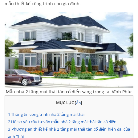
mẫu thiết kế công trình cho gia đình.
Mẫu nhà 2 tầng mái thái tân cổ điển sang trọng tại Vĩnh Phúc
MỤC LỤC
[
Ẩn
]
1
Thông tin công trình nhà 2 tầng mái thái
2
Hồ sơ yêu cầu tư vấn mẫu nhà 2 tầng mái thái tân cổ điển
3
Phương án thiết kế nhà 2 tầng mái thái tân cổ điển hiện đại của
anh Thái