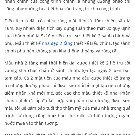
nhấn chính của công trình chính là những đường phào chỉ
cũng như những họa tiết hoa văn trang trí cho công trình.
Diện tích ô đất có chiều rộng mặt tiền là 10m chiều sâu là
16m, tuy nhiên diện tích xây dựng tuân theo mật độ quy định
của thành phố là 5x16m kiến trúc sư thiết kế 2 sảnh chính và
phụ. Mẫu thiết kế
nhà đẹp 2 tầng
thiết kế kiểu chữ L, tạo sảnh
chính phụ nên không gian khá thông thoáng và rộng rãi.
Mẫu
nhà 2 tầng mái thái hiện đại
được thiết kế 2 hệ trụ cột
vuông khá chắc chắn ở sảnh chính, tọa lạc ngay 2 bên bậc
tam cấp. Cả 2 mặt tiền của mẫu nhà đều được thiết kế trang
trí những đường phào chỉ được sơn nổi bề mặt tạo nên những
điểm nhấn khá mới mẻ, độc đáo cho mẫu thiết kế nhà. Phần
chân cột được ốp đá kết hợp với phần chân tường được sơn
màu tối để đảm bảo tuổi thọ thẩm mỹ của mẫu nhà trong quá
trình sử dụng cũng như hạn chế mốc và hiện tượng ngấm
nước mưa vào thân tường.