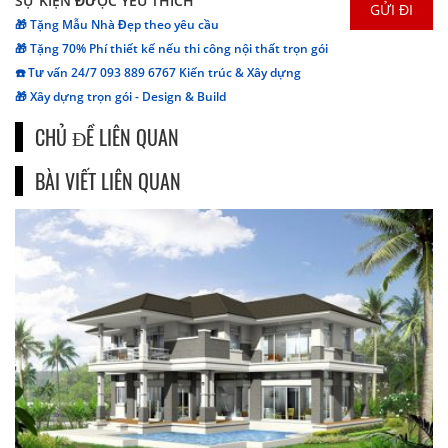
SỰ KIỆN ĐƯỢC YÊU THÍCH
🎁 Tặng Mẫu Nhà Đẹp theo yêu cầu
🎁 Tặng 70% Phí thiết kế nếu thi công nội thất trọn gói
☎️ Tư vấn 24/7 093 889 6767 Kiến trúc & Xây dựng
🎁 Xây dựng trọn gói - Design & Build
CHỦ ĐỀ LIÊN QUAN
BÀI VIẾT LIÊN QUAN