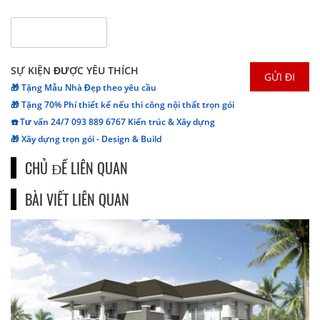
SỰ KIỆN ĐƯỢC YÊU THÍCH
🎁 Tặng Mẫu Nhà Đẹp theo yêu cầu
🎁 Tặng 70% Phí thiết kế nếu thi công nội thất trọn gói
☎️ Tư vấn 24/7 093 889 6767 Kiến trúc & Xây dựng
🎁 Xây dựng trọn gói - Design & Build
CHỦ ĐỀ LIÊN QUAN
BÀI VIẾT LIÊN QUAN