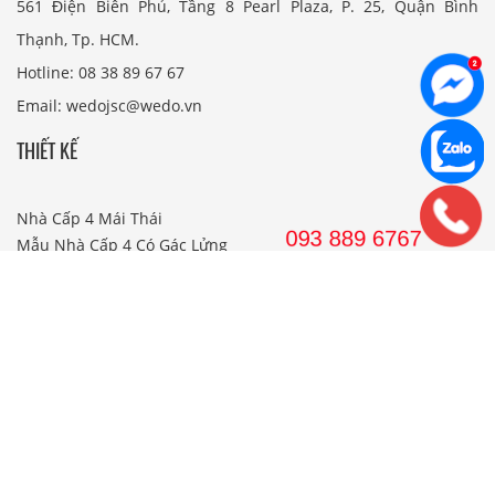
561 Điện Biên Phủ, Tầng 8 Pearl Plaza, P. 25, Quận Bình
Thạnh, Tp. HCM.
Hotline: 08 38 89 67 67
Email: wedojsc@wedo.vn
THIẾT KẾ
Nhà Cấp 4 Mái Thái
Mẫu Nhà Cấp 4 Có Gác Lửng
Nhà Cấp 4 Nông Thôn
Nhà 2 Tầng Mái Thái
Mẫu Nhà 2 Tầng Nông Thôn
Mẫu Nhà Ống Đẹp 3 Tầng
Mẫu Nhà 3 Tầng Đẹp Nhất
THI CÔNG
Công Ty Xây Dựng