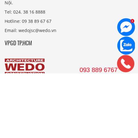
Nội.
Tel: 024. 38 16 8888
Hotline: 09 38 89 67 67
Email: wedojsc@wedo.vn
VPGD TP.HCM
561 Điện Biên Phủ, Tầng 8 Pearl Plaza, P. 25, Quận Bình
Thạnh, Tp. HCM.
Hotline: 08 38 89 67 67
Email: wedojsc@wedo.vn
THIẾT KẾ