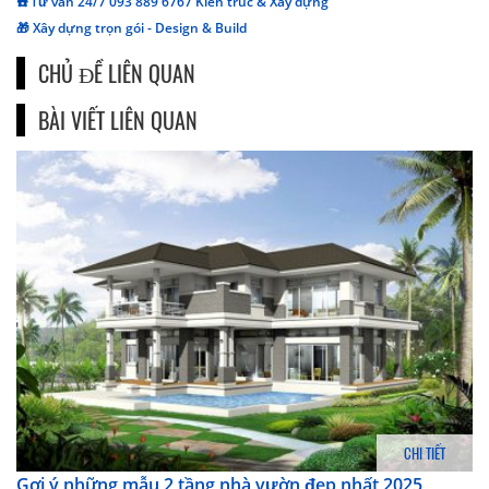
☎️ Tư vấn 24/7 093 889 6767 Kiến trúc & Xây dựng
🎁 Xây dựng trọn gói - Design & Build
CHỦ ĐỀ LIÊN QUAN
BÀI VIẾT LIÊN QUAN
CHI TIẾT
Gợi ý những mẫu 2 tầng nhà vườn đẹp nhất 2025